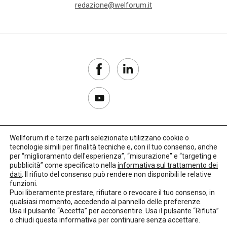
redazione@welforum.it
Wellforum.it e terze parti selezionate utilizzano cookie o
tecnologie simili per finalità tecniche e, con il tuo consenso, anche
Copyright 2017–2026
per “miglioramento dell'esperienza”, “misurazione” e “targeting e
pubblicità” come specificato nella
informativa sul trattamento dei
Privacy Policy
dati
. Il rifiuto del consenso può rendere non disponibili le relative
funzioni.
Impostazioni cookie
Puoi liberamente prestare, rifiutare o revocare il tuo consenso, in
qualsiasi momento, accedendo al pannello delle preferenze.
🌳
Credits:
LO Studio
Usa il pulsante “Accetta” per acconsentire. Usa il pulsante “Rifiuta”
o chiudi questa informativa per continuare senza accettare.