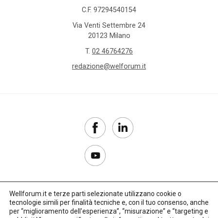
C.F. 97294540154
Via Venti Settembre 24
20123 Milano
T.
02 46764276
redazione@welforum.it
Wellforum.it e terze parti selezionate utilizzano cookie o
tecnologie simili per finalità tecniche e, con il tuo consenso, anche
Copyright 2017–2026
per “miglioramento dell'esperienza”, “misurazione” e “targeting e