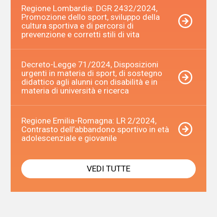
Regione Lombardia: DGR 2432/2024,
Promozione dello sport, sviluppo della
cultura sportiva e di percorsi di
prevenzione e corretti stili di vita
Decreto-Legge 71/2024, Disposizioni
urgenti in materia di sport, di sostegno
didattico agli alunni con disabilità e in
materia di università e ricerca
Regione Emilia-Romagna: LR 2/2024,
Contrasto dell’abbandono sportivo in età
adolescenziale e giovanile
VEDI TUTTE