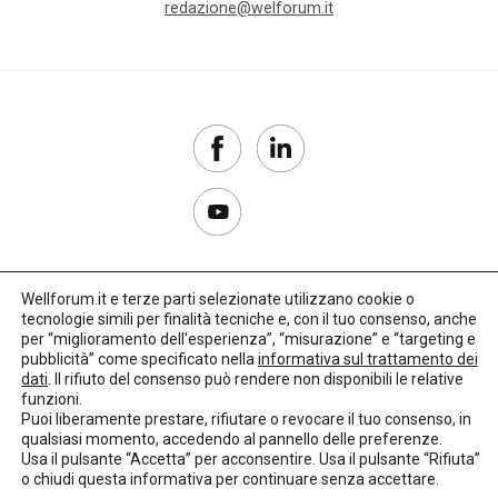
redazione@welforum.it
Wellforum.it e terze parti selezionate utilizzano cookie o
tecnologie simili per finalità tecniche e, con il tuo consenso, anche
Copyright 2017–2026
per “miglioramento dell'esperienza”, “misurazione” e “targeting e
pubblicità” come specificato nella
informativa sul trattamento dei
Privacy Policy
dati
. Il rifiuto del consenso può rendere non disponibili le relative
funzioni.
Impostazioni cookie
Puoi liberamente prestare, rifiutare o revocare il tuo consenso, in
qualsiasi momento, accedendo al pannello delle preferenze.
🌳
Credits:
LO Studio
Usa il pulsante “Accetta” per acconsentire. Usa il pulsante “Rifiuta”
o chiudi questa informativa per continuare senza accettare.