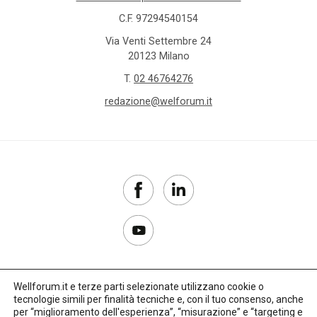
C.F. 97294540154
Via Venti Settembre 24
20123 Milano
T.
02 46764276
redazione@welforum.it
Wellforum.it e terze parti selezionate utilizzano cookie o
tecnologie simili per finalità tecniche e, con il tuo consenso, anche
Copyright 2017–2026
per “miglioramento dell'esperienza”, “misurazione” e “targeting e