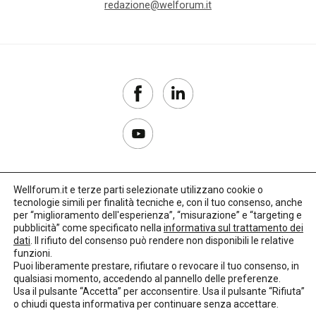
redazione@welforum.it
Wellforum.it e terze parti selezionate utilizzano cookie o
tecnologie simili per finalità tecniche e, con il tuo consenso, anche
Copyright 2017–2026
per “miglioramento dell'esperienza”, “misurazione” e “targeting e
pubblicità” come specificato nella
informativa sul trattamento dei
Privacy Policy
dati
. Il rifiuto del consenso può rendere non disponibili le relative
funzioni.
Impostazioni cookie
Puoi liberamente prestare, rifiutare o revocare il tuo consenso, in
qualsiasi momento, accedendo al pannello delle preferenze.
🌳
Credits:
LO Studio
Usa il pulsante “Accetta” per acconsentire. Usa il pulsante “Rifiuta”
o chiudi questa informativa per continuare senza accettare.