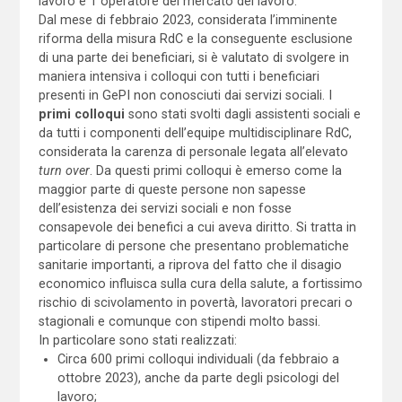
lavoro e 1 operatore del mercato del lavoro.
Dal mese di febbraio 2023, considerata l’imminente
riforma della misura RdC e la conseguente esclusione
di una parte dei beneficiari, si è valutato di svolgere in
maniera intensiva i colloqui con tutti i beneficiari
presenti in GePI non conosciuti dai servizi sociali. I
primi colloqui
sono stati svolti dagli assistenti sociali e
da tutti i componenti dell’equipe multidisciplinare RdC,
considerata la carenza di personale legata all’elevato
turn over
. Da questi primi colloqui è emerso come la
maggior parte di queste persone non sapesse
dell’esistenza dei servizi sociali e non fosse
consapevole dei benefici a cui aveva diritto. Si tratta in
particolare di persone che presentano problematiche
sanitarie importanti, a riprova del fatto che il disagio
economico influisca sulla cura della salute, a fortissimo
rischio di scivolamento in povertà, lavoratori precari o
stagionali e comunque con stipendi molto bassi.
In particolare sono stati realizzati:
Circa 600 primi colloqui individuali (da febbraio a
ottobre 2023), anche da parte degli psicologi del
lavoro;