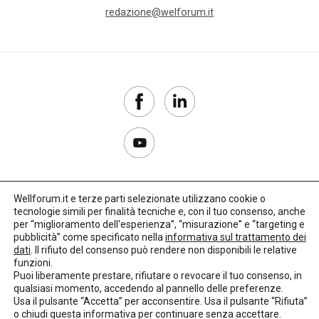
redazione@welforum.it
Wellforum.it e terze parti selezionate utilizzano cookie o
tecnologie simili per finalità tecniche e, con il tuo consenso, anche
Copyright 2017–2026
per “miglioramento dell'esperienza”, “misurazione” e “targeting e
pubblicità” come specificato nella
informativa sul trattamento dei
Privacy Policy
dati
. Il rifiuto del consenso può rendere non disponibili le relative
funzioni.
Impostazioni cookie
Puoi liberamente prestare, rifiutare o revocare il tuo consenso, in
qualsiasi momento, accedendo al pannello delle preferenze.
🌳
Credits:
LO Studio
Usa il pulsante “Accetta” per acconsentire. Usa il pulsante “Rifiuta”
o chiudi questa informativa per continuare senza accettare.