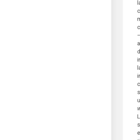
l
c
m
c
–
a
d
i
l
i
c
s
u
w
L
s
e