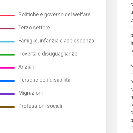
c
u
Politiche e governo del welfare
c
Terzo settore
l
p
Famiglie, infanzia e adolescenza
I
r
Povertà e disuguaglianze
s
N
Anziani
–
Persone con disabilità
r
r
Migrazioni
n
r
Professioni sociali
c
p
P