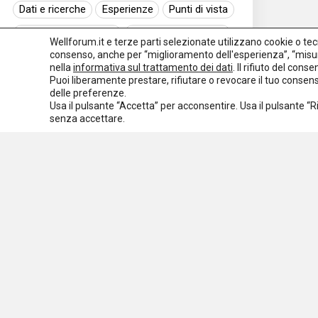
Dati e ricerche
Esperienze
Punti di vista
Normativa nazionale
Normativa regionale
Wellforum.it e terze parti selezionate utilizzano cookie o tecno
consenso, anche per “miglioramento dell'esperienza”, “misur
Normativa europea
Rassegna normativa
nella
informativa sul trattamento dei dati
. Il rifiuto del con
Puoi liberamente prestare, rifiutare o revocare il tuo conse
I seminari di Welforum
Eventi
delle preferenze.
Usa il pulsante “Accetta” per acconsentire. Usa il pulsante “
Spazio ai promotori
senza accettare.