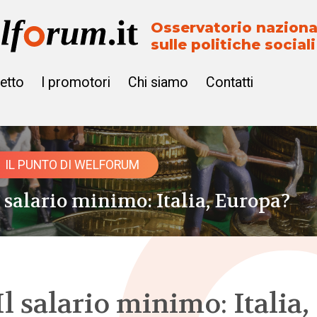
Osservatorio naziona
sulle politiche sociali
getto
I promotori
Chi siamo
Contatti
IL PUNTO DI WELFORUM
l salario minimo: Italia, Europa?
Il salario minimo: Italia,