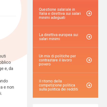
Questione salariale in
Italia e direttiva sui salari
minimi adeguati
La direttiva europea sui
salari minimi
buti
Un mix di politiche per
contrastare il lavoro
bblico
povero
ge e, da
lando
Il ritorno della
competizione politica
ca e non
sulla politica dei redditi
i.