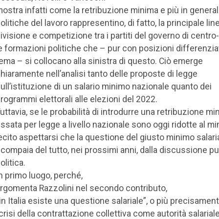
ostra infatti come la retribuzione minima e più in general
olitiche del lavoro rappresentino, di fatto, la principale lin
ivisione e competizione tra i partiti del governo di centro
e formazioni politiche che – pur con posizioni differenzia
ema – si collocano alla sinistra di questo. Ciò emerge
hiaramente nell’analisi tanto delle proposte di legge
ull’istituzione di un salario minimo nazionale quanto dei
rogrammi elettorali alle elezioni del 2022.
uttavia, se le probabilità di introdurre una retribuzione mi
issata per legge a livello nazionale sono oggi ridotte al mi
ecito aspettarsi che la questione del giusto minimo salari
compaia del tutto, nei prossimi anni, dalla discussione pu
olitica.
n primo luogo, perché,
rgomenta Razzolini nel secondo contributo,
in Italia esiste una questione salariale”, o più precisamen
crisi della contrattazione collettiva come autorità salariale