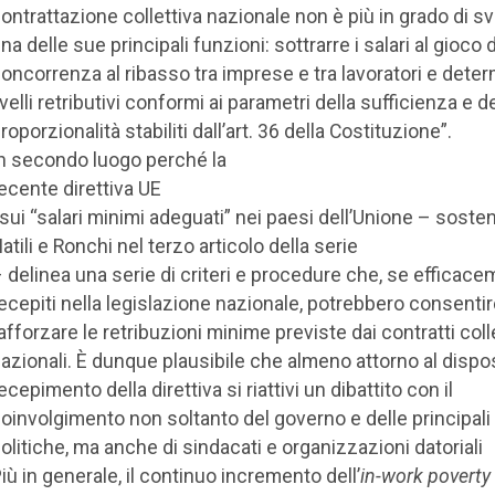
ontrattazione collettiva nazionale non è più in grado di s
na delle sue principali funzioni: sottrarre i salari al gioco 
oncorrenza al ribasso tra imprese e tra lavoratori e dete
ivelli retributivi conformi ai parametri della sufficienza e de
roporzionalità stabiliti dall’art. 36 della Costituzione”.
n secondo luogo perché la
ecente direttiva UE
ui “salari minimi adeguati” nei paesi dell’Unione – sost
atili e Ronchi nel terzo articolo della serie
 delinea una serie di criteri e procedure che, se efficac
ecepiti nella legislazione nazionale, potrebbero consentir
afforzare le retribuzioni minime previste dai contratti colle
azionali. È dunque plausibile che almeno attorno al dispos
ecepimento della direttiva si riattivi un dibattito con il
oinvolgimento non soltanto del governo e delle principali
olitiche, ma anche di sindacati e organizzazioni datoriali
iù in generale, il continuo incremento dell’
in-work poverty