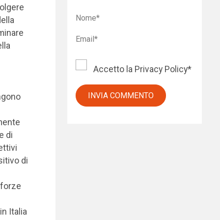
volgere
della
rminare
lla
Accetto la
Privacy Policy
*
engono
emente
e di
ttivi
itivo di
 forze
in Italia