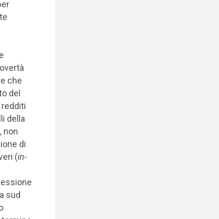
per
te
e
povertà
re che
to del
 redditi
i della
, non
zione di
eri (
in-
flessione
ta sud
o