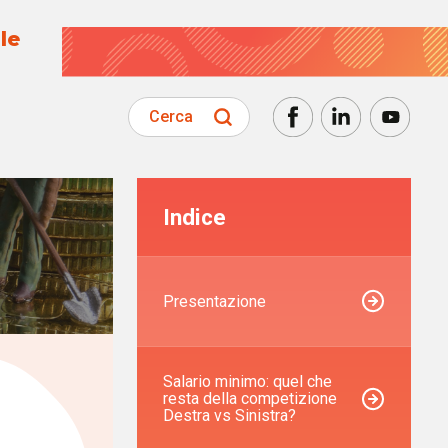
le
Cerca
Indice
Presentazione
Salario minimo: quel che
resta della competizione
Destra vs Sinistra?