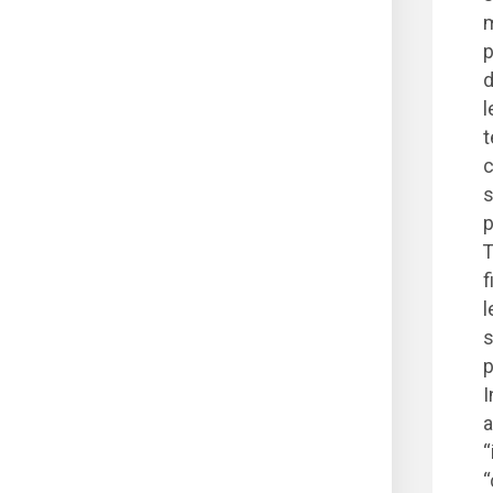
m
p
d
l
t
c
s
p
T
f
l
s
p
I
a
“
“