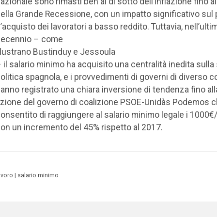
azionale sono rimasti ben al di sotto dell’inflazione fino a
ella Grande Recessione, con un impatto significativo sul
’acquisto dei lavoratori a basso reddito. Tuttavia, nell’ulti
decennio – come
llustrano Bustinduy e Jessoula
 il salario minimo ha acquisito una centralità inedita sull
olitica spagnola, e i provvedimenti di governi di diverso c
anno registrato una chiara inversione di tendenza fino al
zione del governo di coalizione PSOE-Unidàs Podemos c
onsentito di raggiungere al salario minimo legale i 1000
on un incremento del 45% rispetto al 2017.
avoro
salario minimo