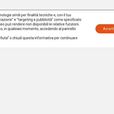
logie simili per finalità tecniche e, con il tuo
azione” e “targeting e pubblicità” come specificato
senso può rendere non disponibili le relative funzioni.
nso, in qualsiasi momento, accedendo al pannello
Accett
Rifiuta” o chiudi questa informativa per continuare
Iscriviti alla newsletter
Accetto la
Privacy Policy