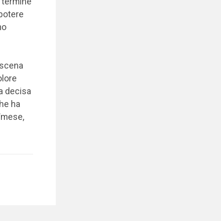
l termine
 potere
mo
a scena
olore
la decisa
he ha
€/mese,