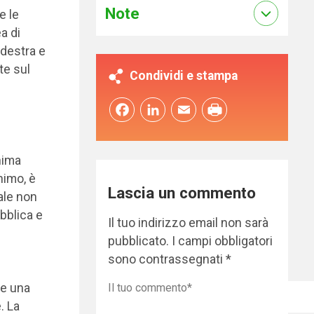
Note
e le
ea di
-destra e
te sul
Condividi e stampa
Facebook
LinkedIn
Email
nima
nimo, è
Lascia un commento
ale non
bblica e
Il tuo indirizzo email non sarà
pubblicato.
I campi obbligatori
sono contrassegnati
*
te una
. La