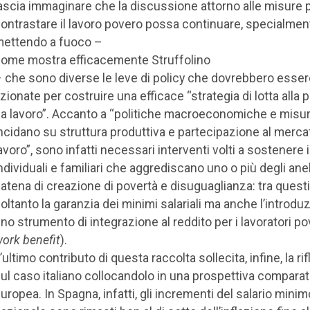
ascia immaginare che la discussione attorno alle misure 
ontrastare il lavoro povero possa continuare, specialmen
ettendo a fuoco –
ome mostra efficacemente Struffolino
 che sono diverse le leve di policy che dovrebbero esser
zionate per costruire una efficace “strategia di lotta alla 
a lavoro”. Accanto a “politiche macroeconomiche e misu
ncidano su struttura produttiva e partecipazione al merca
avoro”, sono infatti necessari interventi volti a sostenere i
ndividuali e familiari che aggrediscano uno o più degli anell
atena di creazione di povertà e disuguaglianza: tra questi
oltanto la garanzia dei minimi salariali ma anche l’introdu
no strumento di integrazione al reddito per i lavoratori pov
ork benefit
).
’ultimo contributo di questa raccolta sollecita, infine, la ri
ul caso italiano collocandolo in una prospettiva compara
uropea. In Spagna, infatti, gli incrementi del salario minim