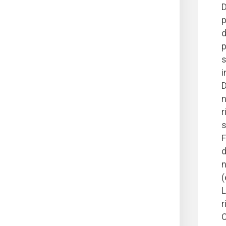
D
p
d
p
s
i
D
n
r
s
F
d
n
(
L
r
C