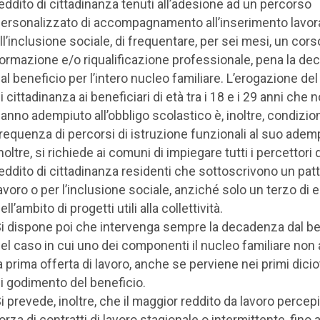
eddito di cittadinanza tenuti all’adesione ad un percorso
ersonalizzato di accompagnamento all’inserimento lavora
ll’inclusione sociale, di frequentare, per sei mesi, un cors
ormazione e/o riqualificazione professionale, pena la d
al beneficio per l’intero nucleo familiare. L’erogazione del
i cittadinanza ai beneficiari di età tra i 18 e i 29 anni che 
anno adempiuto all’obbligo scolastico è, inoltre, condizion
requenza di percorsi di istruzione funzionali al suo ade
noltre, si richiede ai comuni di impiegare tutti i percettori d
eddito di cittadinanza residenti che sottoscrivono un patto
avoro o per l’inclusione sociale, anziché solo un terzo di e
ell’ambito di progetti utili alla collettività.
i dispone poi che intervenga sempre la decadenza dal be
el caso in cui uno dei componenti il nucleo familiare non 
a prima offerta di lavoro, anche se perviene nei primi dici
i godimento del beneficio.
i prevede, inoltre, che il maggior reddito da lavoro percepi
orza di contratti di lavoro stagionale o intermittente, fino 