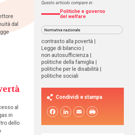
Questo articolo compare in:
Politiche e governo
ettore
del welfare
uità dal
Normativa nazionale
legge
contrasto alla povertà
Legge di bilancio
non autosufficienza
politiche della famiglia
politiche per le disabilità
politiche sociali
vertà
Condividi e stampa
cesso al
Facebook
LinkedIn
Email
gas in
tro dello
o