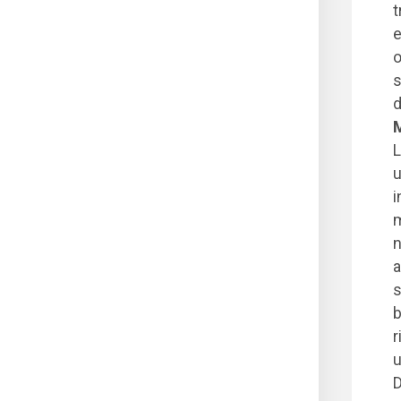
t
e
o
s
d
M
L
u
i
m
n
a
s
b
r
D