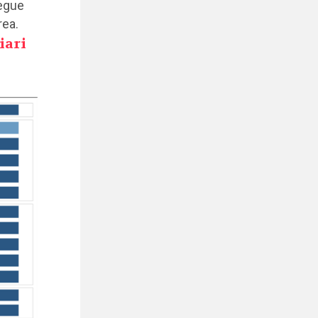
segue
rea.
iari