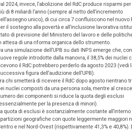
al 2024, invece, l’abolizione del RdC produce risparmi pe
iù di 8 miliardi l’anno (sempre al netto dell’incremento
ell’assegno unico), di cui circa 7 confluiscono nel nuovo
er il sostegno alla povertà e all’inclusione lavorativa istitu
tato di previsione del Ministero del lavoro e delle politiche
n attesa di una riforma organica dello strumento.
a una simulazione dell’UPB su dati INPS emerge che, con
uove regole introdotte dalla manovra, il 38,5% dei nuclei 
icevono il RdC potrebbero perderlo da agosto 2023 (vedi l
uccessiva figura dell’audizione dell’UPB).
ra chi smetterà di ricevere il RdC dopo agosto rientrano tr
ei nuclei composti da una persona sola, mentre al cresce
umero dei componenti si riduce la quota degli esclusi
essenzialmente per la presenza di minori).
a quota di esclusi è sostanzialmente costante all’interno 
ipartizioni geografiche con quote leggermente maggiori n
entro e nel Nord-Ovest (rispettivamente 41,3% e 40,8%).