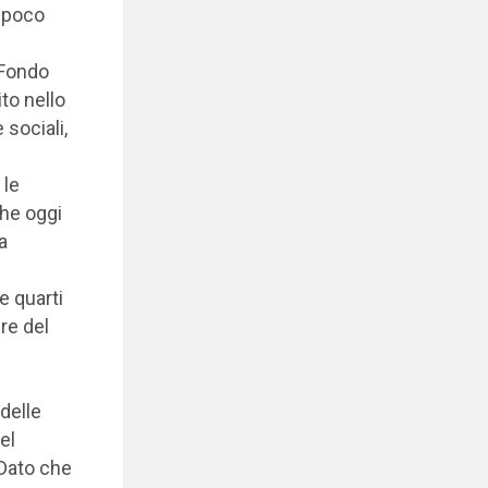
r poco
 Fondo
ito nello
 sociali,
 le
che oggi
a
e quarti
re del
delle
el
 Dato che