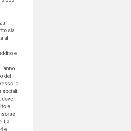
nza
tto sia
a al
eddito e
r l’anno
o del
presso lo
 sociali
”, dove
ito e
risorse
e. La
24 e