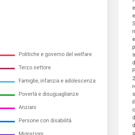
e
S
r
e
p
Politiche e governo del welfare
I
d
Terzo settore
P
2
Famiglie, infanzia e adolescenza
r
Povertà e disuguaglianze
s
i
Anziani
c
d
Persone con disabilità
d
s
Migrazioni