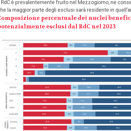
l RdC è prevalentemente fruito nel Mezzogiorno, ne con
he la maggior parte degli esclusi sarà residente in quell’a
Composizione percentuale dei nuclei benefic
potenzialmente esclusi dal RdC nel 2023