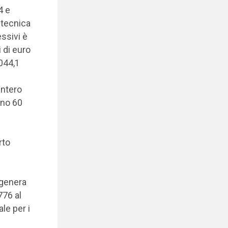
4 e
 tecnica
ssivi è
i di euro
.044,1
intero
eno 60
rto
 genera
776 al
le per i