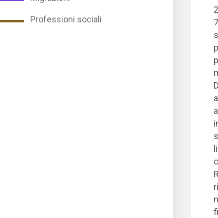
2
Professioni sociali
7
s
p
p
m
D
a
a
i
s
l
c
R
r
n
f