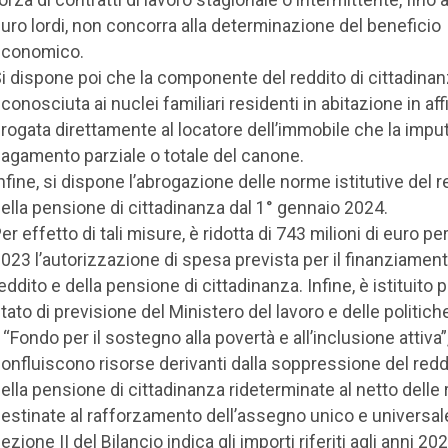
uro lordi, non concorra alla determinazione del beneficio
economico.
i dispone poi che la componente del reddito di cittadina
iconosciuta ai nuclei familiari residenti in abitazione in affi
rogata direttamente al locatore dell’immobile che la imput
agamento parziale o totale del canone.
nfine, si dispone l’abrogazione delle norme istitutive del r
ella pensione di cittadinanza dal 1° gennaio 2024.
er effetto di tali misure, è ridotta di 743 milioni di euro pe
023 l’autorizzazione di spesa prevista per il finanziament
eddito e della pensione di cittadinanza. Infine, è istituito 
tato di previsione del Ministero del lavoro e delle politiche
l “Fondo per il sostegno alla povertà e all’inclusione attiva
onfluiscono risorse derivanti dalla soppressione del redd
ella pensione di cittadinanza rideterminate al netto delle 
estinate al rafforzamento dell’assegno unico e universal
ezione II del Bilancio indica gli importi riferiti agli anni 20