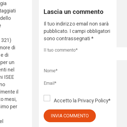
rgia
taggiati
Lascia un commento
 dello
Il tuo indirizzo email non sarà
e
pubblicato.
I campi obbligatori
sono contrassegnati
*
 321)
more di
e di
 per un
nti nel
ni ISEE
eno
lmente il
to mesi,
Accetto la
Privacy Policy
*
simo per
el