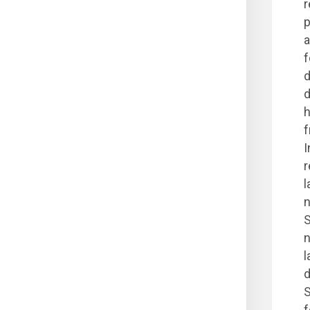
r
p
a
f
d
d
h
f
I
r
l
n
S
n
l
d
S
f