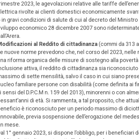
rimestre 2023, le agevolazioni relative alle tariffe dell’ene
lettrica rivolte ai clienti domestici economicamente svan
 in gravi condizioni di salute di cui al decreto del Ministro
viluppo economico 28 dicembre 2007 sono rideterminat
all’Arera.
odificazioni al Reddito di cittadinanza
(commi da 313 a
e nuove norme prevedono che, nel corso del 2023, nelle 
na riforma organica delle misure di sostegno alla povertà 
nclusione attiva, il reddito di cittadinanza sia riconosciuto
assimo di sette mensilità, salvo il caso in cui siano prese
ucleo familiare persone con disabilità (come definita ai fi
i sensi del D.P.C.M n. 159 del 2013), minorenni o con alm
essant’anni di età. Si rammenta, a tal proposito, che attua
eneficio è riconosciuto per un periodo massimo di diciot
innovabile, previa sospensione dell’erogazione del mede
un mese.
al 1° gennaio 2023, si dispone l’obbligo, per i beneficiari d