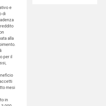
tivo e
o di
ecadenza
 reddito
non
ata alla
mpimento.
i
 per il
ssi,
neficio
accetti
otto mesi
to in
a 3.000