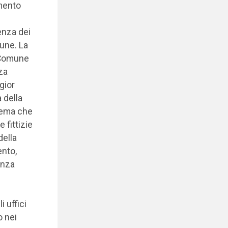
amento
enza dei
mune. La
l Comune
za
gior
 della
blema che
 fittizie
della
ento,
enza
i uffici
o nei