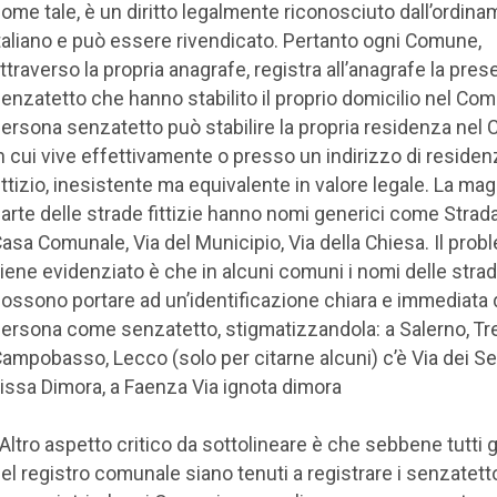
ome tale, è un diritto legalmente riconosciuto dall’ordin
taliano e può essere rivendicato. Pertanto ogni Comune,
ttraverso la propria anagrafe, registra all’anagrafe la pres
enzatetto che hanno stabilito il proprio domicilio nel Co
ersona senzatetto può stabilire la propria residenza ne
n cui vive effettivamente o presso un indirizzo di residen
ittizio, inesistente ma equivalente in valore legale. La mag
arte delle strade fittizie hanno nomi generici come Strada
asa Comunale, Via del Municipio, Via della Chiesa. Il pro
iene evidenziato è che in alcuni comuni i nomi delle strade
ossono portare ad un’identificazione chiara e immediata 
ersona come senzatetto, stigmatizzandola: a Salerno, Tr
ampobasso, Lecco (solo per citarne alcuni) c’è Via dei S
issa Dimora, a Faenza Via ignota dimora
 Altro aspetto critico da sottolineare è che sebbene tutti gl
el registro comunale siano tenuti a registrare i senzatett