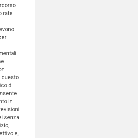
ercorso
p rate
devono
per
mentali
ne
on
e questo
ico di
onsente
nto in
evisioni
dei senza
izio,
ttivo e,