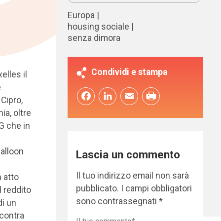
Europa
housing sociale
senza dimora
Condividi e stampa
elles il
e
Facebook
LinkedIn
Email
 Cipro,
ia, oltre
G che in
alloon
Lascia un commento
Il tuo indirizzo email non sarà
 atto
pubblicato.
I campi obbligatori
l reddito
sono contrassegnati
*
di un
ncontra