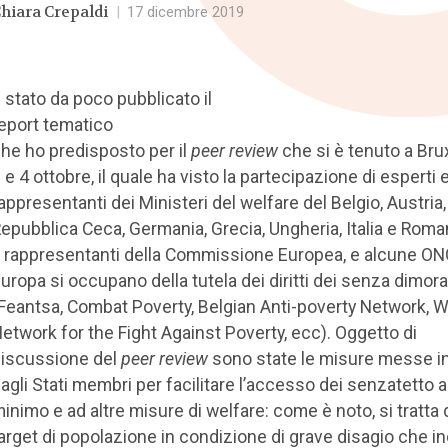
hiara Crepaldi
|
17 dicembre 2019
 stato da poco pubblicato il
eport tematico
he ho predisposto per il
peer review
che si è tenuto a Brux
 e 4 ottobre, il quale ha visto la partecipazione di esperti 
appresentanti dei Ministeri del welfare del Belgio, Austria,
epubblica Ceca, Germania, Grecia, Ungheria, Italia e Roman
 rappresentanti della Commissione Europea, e alcune ON
uropa si occupano della tutela dei diritti dei senza dimora
Feantsa, Combat Poverty, Belgian Anti-poverty Network, W
etwork for the Fight Against Poverty, ecc). Oggetto di
iscussione del
peer review
sono state le misure messe in
agli Stati membri per facilitare l’accesso dei senzatetto a
inimo e ad altre misure di welfare: come è noto, si tratta 
arget di popolazione in condizione di grave disagio che i