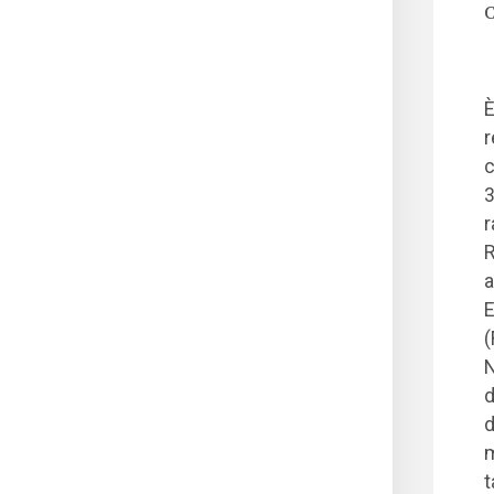
C
È
r
c
3
r
R
a
E
(
N
d
d
m
t