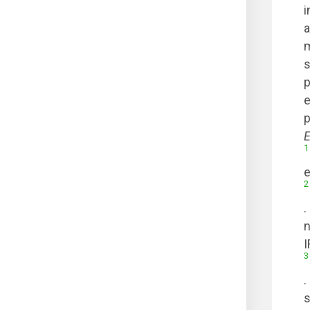
i
a
m
s
p
e
p
E
1
e
2
.
n
I
3
.
s