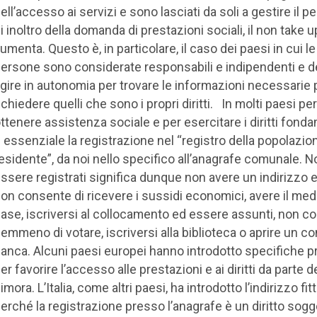
ell’accesso ai servizi e sono lasciati da soli a gestire il p
i inoltro della domanda di prestazioni sociali, il non take u
umenta. Questo è, in particolare, il caso dei paesi in cui le
ersone sono considerate responsabili e indipendenti e 
gire in autonomia per trovare le informazioni necessarie 
ichiedere quelli che sono i propri diritti. In molti paesi per
ttenere assistenza sociale e per esercitare i diritti fonda
 essenziale la registrazione nel “registro della popolazio
esidente”, da noi nello specifico all’anagrafe comunale. N
ssere registrati significa dunque non avere un indirizzo 
on consente di ricevere i sussidi economici, avere il med
ase, iscriversi al collocamento ed essere assunti, non c
emmeno di votare, iscriversi alla biblioteca o aprire un co
anca. Alcuni paesi europei hanno introdotto specifiche pr
er favorire l’accesso alle prestazioni e ai diritti da parte 
imora. L’Italia, come altri paesi, ha introdotto l’indirizzo fitt
erché la registrazione presso l’anagrafe è un diritto sogge