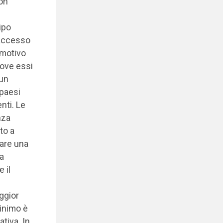
on
ipo
’accesso
l motivo
dove essi
 un
 paesi
nti. Le
nza
to a
uare una
a
 il
ggior
minimo è
ativa. In