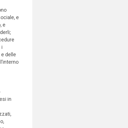
ono
ociale, e
, e
erli;
ocedure
 i
e delle
l’interno
o
esi in
zati,
o,