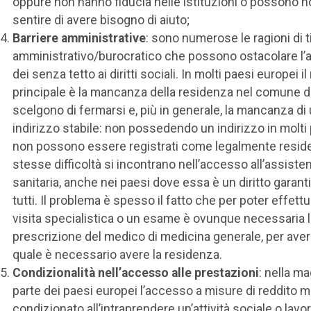
oppure non hanno fiducia nelle istituzioni o possono n
sentire di avere bisogno di aiuto;
Barriere amministrative
: sono numerose le ragioni di t
amministrativo/burocratico che possono ostacolare l
dei senza tetto ai diritti sociali. In molti paesi europei i
principale è la mancanza della residenza nel comune 
scelgono di fermarsi e, più in generale, la mancanza di
indirizzo stabile: non possedendo un indirizzo in molti
non possono essere registrati come legalmente reside
stesse difficoltà si incontrano nell’accesso all’assiste
sanitaria, anche nei paesi dove essa è un diritto garanti
tutti. Il problema è spesso il fatto che per poter effett
visita specialistica o un esame è ovunque necessaria l
prescrizione del medico di medicina generale, per avere
quale è necessario avere la residenza.
Condizionalità nell’accesso alle prestazioni
: nella ma
parte dei paesi europei l’accesso a misure di reddito 
condizionato all’intraprendere un’attività sociale o lavor