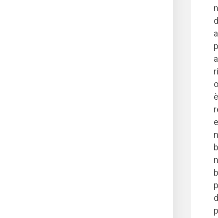
n
d
a
p
a
r
o
è
r
e
n
b
n
b
p
d
p