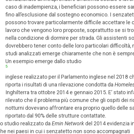
caso di inadempienza, i beneficiari possono essere sa
fino all’esclusione dal sostegno economico. I senzatet
possono trovare particolarmente difficile accettare le o
lavoro che vengono loro proposte, soprattutto se si tr
nella condizione di dormire per strada. Gli assistenti so
dovrebbero tener conto delle loro particolari difficoltà, 
studi analizzati emerge chiaramente che non è sempre
Un esempio emerge dallo studio
5
inglese realizzato per il Parlamento inglese nel 2018 c
riporta i risultati di una rilevazione condotta da
Homeles
Inghilterra tra ottobre 2014 e gennaio 2015. E’ stato infa
rilevato che il problema più comune che gli ospiti dei ri
notturni dovevano affrontare era proprio quello delle sa
riportato dal 90% delle strutture contattate.
o studio realizzato da
Emin Network
del 2014 evidenzia in
he nei paesi in cui i senzatetto non sono accompagnati