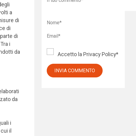
degli
olti a
isure di
ce di
parte di
Tra i
ndotti da
Accetto la
Privacy Policy
*
elaborati
zzato da
ali i
cui il