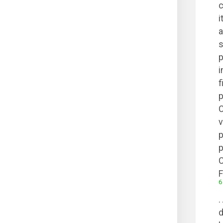
c
i
a
s
p
i
f
p
C
v
p
p
C
F
6
.
d