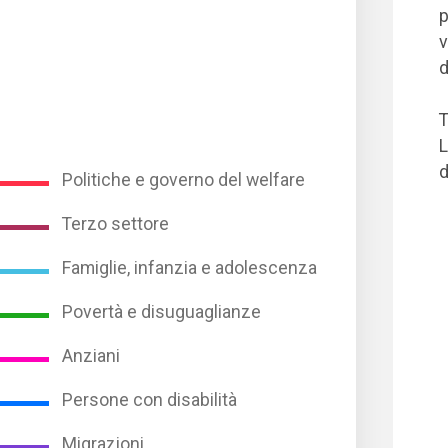
p
v
d
T
L
d
Politiche e governo del welfare
Terzo settore
Famiglie, infanzia e adolescenza
Povertà e disuguaglianze
Anziani
Persone con disabilità
Migrazioni