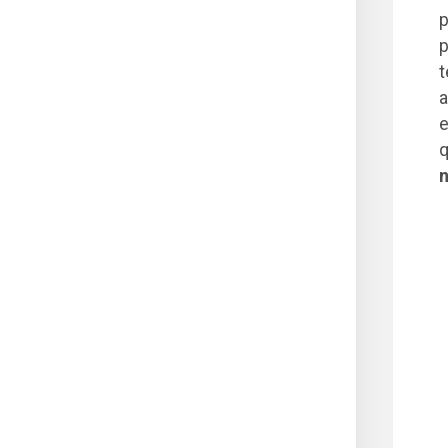
p
p
t
a
e
q
n