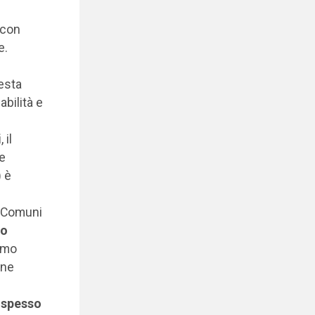
 con
e.
esta
abilità e
i
, il
te
) è
i Comuni
to
iamo
one
o spesso