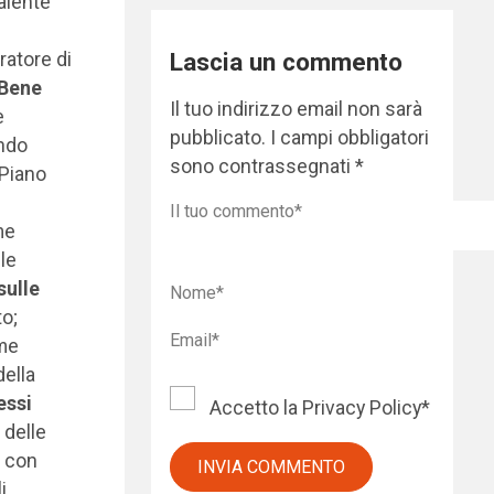
salente
Lascia un commento
ratore di
 Bene
Il tuo indirizzo email non sarà
e
pubblicato.
I campi obbligatori
ondo
sono contrassegnati
*
 Piano
me
le
sulle
to;
ome
della
essi
Accetto la
Privacy Policy
*
, delle
e con
i