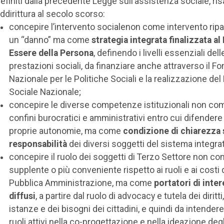
efiniti dalla precedente Legge sull’assistenza sociale, ri
ddirittura al secolo scorso:
concepire l’intervento socialenon come intervento ripa
un “danno” ma come
strategia integrata finalizzata al
Essere della Persona
, definendo i livelli essenziali dell
prestazioni sociali, da finanziare anche attraverso il F
Nazionale per le Politiche Sociali e la realizzazione del
Sociale Nazionale;
concepire le diverse competenze istituzionali non co
confini burocratici e amministrativi entro cui difendere 
proprie autonomie, ma come
condizione di chiarezza 
responsabilità
dei diversi soggetti del sistema integra
concepire il ruolo dei soggetti di Terzo Settore non c
supplente o più conveniente rispetto ai ruoli e ai costi 
Pubblica Amministrazione, ma come
portatori di inter
diffusi
, a partire dal ruolo di advocacy e tutela dei diritti
istanze e dei bisogni dei cittadini, e quindi da intender
ruoli attivi nella co-progettazione e nella ideazione degl