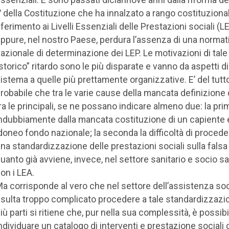
 della Costituzione che ha innalzato a rango costituzional
iferimento ai Livelli Essenziali delle Prestazioni sociali (L
ppure, nel nostro Paese, perdura l’assenza di una normat
azionale di determinazione dei LEP. Le motivazioni di tale
storico” ritardo sono le più disparate e vanno da aspetti di
istema a quelle più prettamente organizzative. E’ del tutt
robabile che tra le varie cause della mancata definizione 
ra le principali, se ne possano indicare almeno due: la pri
ndubbiamente dalla mancata costituzione di un capiente 
doneo fondo nazionale; la seconda la difficoltà di procede
na standardizzazione delle prestazioni sociali sulla falsa 
uanto già avviene, invece, nel settore sanitario e socio sa
on i LEA.
a corrisponde al vero che nel settore dell’assistenza soc
isulta troppo complicato procedere a tale standardizzazi
iù parti si ritiene che, pur nella sua complessità, è possibi
ndividuare un catalogo di interventi e prestazione sociali