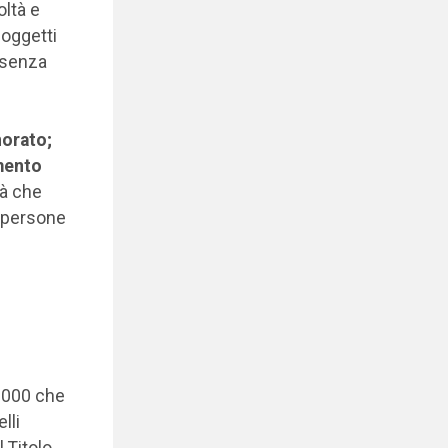
oltà e
soggetti
 senza
norato;
amento
tà che
e persone
/2000 che
lli
 Titolo