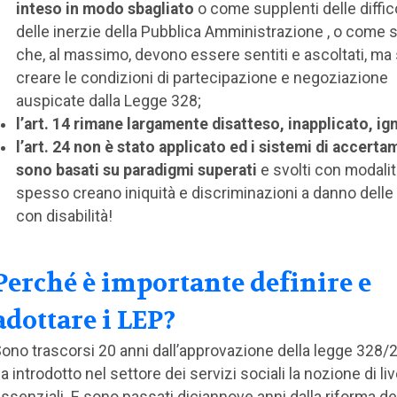
inteso in modo sbagliato
o come supplenti delle diffic
delle inerzie della Pubblica Amministrazione , o come 
che, al massimo, devono essere sentiti e ascoltati, ma
creare le condizioni di partecipazione e negoziazione
auspicate dalla Legge 328;
l’art. 14 rimane largamente disatteso, inapplicato, ig
l’art. 24 non è stato applicato ed i sistemi di accert
sono basati su paradigmi superati
e svolti con modali
spesso creano iniquità e discriminazioni a danno dell
con disabilità!
Perché è importante definire e
adottare i LEP?
ono trascorsi 20 anni dall’approvazione della legge 328
a introdotto nel settore dei servizi sociali la nozione di live
ssenziali. E sono passati diciannove anni dalla riforma del