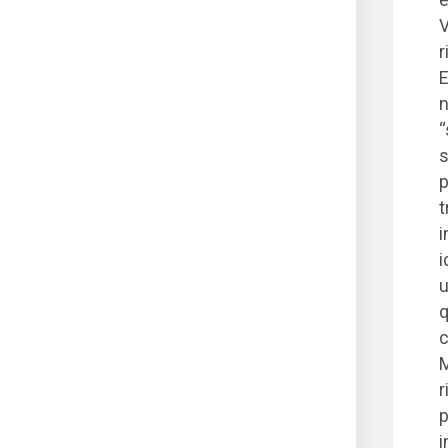
V
r
E
n
“
s
p
t
i
i
u
q
c
M
r
p
i