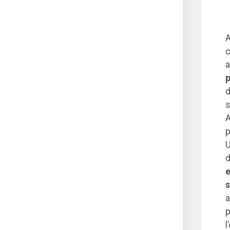
A
c
a
p
d
s
A
p
U
d
e
a
p
l