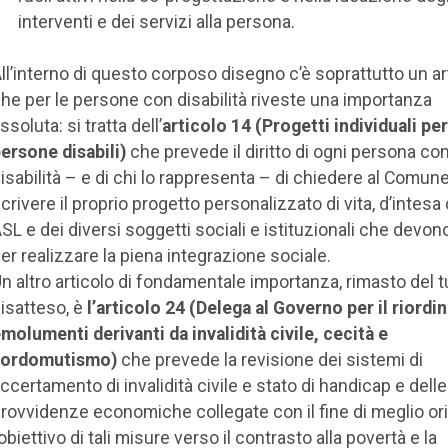
interventi e dei servizi alla persona.
ll’interno di questo corposo disegno c’è soprattutto un ar
he per le persone con disabilità riveste una importanza
ssoluta: si tratta dell’
articolo 14
(Progetti individuali per
ersone disabili)
che prevede il diritto di ogni persona co
isabilità – e di chi lo rappresenta – di chiedere al Comune
crivere il proprio progetto personalizzato di vita, d’intesa 
SL e dei diversi soggetti sociali e istituzionali che devon
er realizzare la piena integrazione sociale.
n altro articolo di fondamentale importanza, rimasto del t
isatteso, è
l’articolo 24 (Delega al Governo per il riordi
molumenti derivanti da invalidità civile, cecità e
sordomutismo)
che prevede la revisione dei sistemi di
ccertamento di invalidità civile e stato di handicap e delle
rovvidenze economiche collegate con il fine di meglio or
’obiettivo di tali misure verso il contrasto alla povertà e la