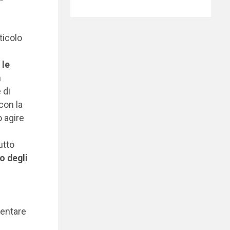
ticolo
 le
n
 di
con la
o agire
utto
no degli
ientare