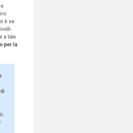
 e
ero
si è se
velli
e a tale
o per la
a
 di
iù
0