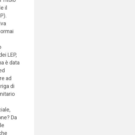
e il
EP).
iva
 ormai
o
dei LEP,
ma è data
ed
re ad
riga di
nitario
iale,
one? Da
le
 che