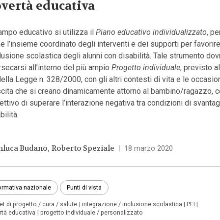
vertà educativa
ampo educativo si utilizza il
Piano educativo individualizzato
, p
 l’insieme coordinato degli interventi e dei supporti per favorir
clusione scolastica degli alunni con disabilità. Tale strumento do
rsecarsi all’interno del più ampio
Progetto individuale
, previsto al
ella Legge n. 328/2000, con gli altri contesti di vita e le occasion
scita che si creano dinamicamente attorno al bambino/ragazzo, 
iettivo di superare l’interazione negativa tra condizioni di svanta
bilità.
nluca Budano
Roberto Speziale
|
18 marzo 2020
rmativa nazionale
Punti di vista
t di progetto / cura / salute
integrazione / inclusione scolastica
PEI
rtà educativa
progetto individuale / personalizzato