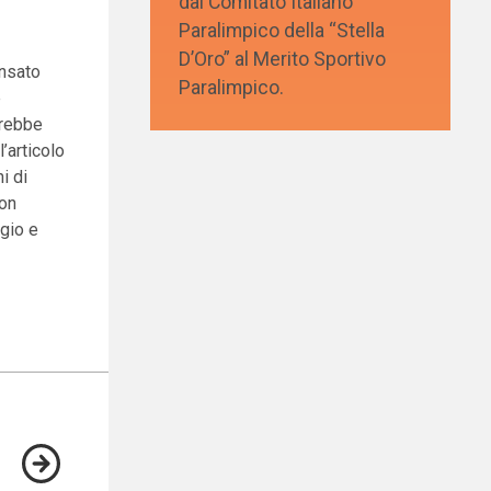
dal Comitato Italiano
Paralimpico della “Stella
D’Oro” al Merito Sportivo
ensato
Paralimpico.
e
vrebbe
l’articolo
i di
con
ggio e