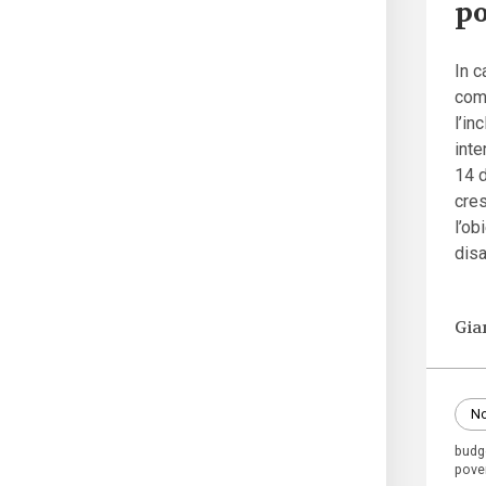
po
In c
come
l’in
inte
14 d
cre
l’ob
disa
Gia
No
budge
pove