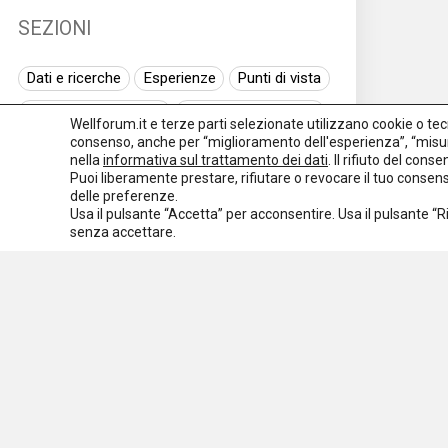
SEZIONI
Dati e ricerche
Esperienze
Punti di vista
Normativa nazionale
Normativa regionale
Wellforum.it e terze parti selezionate utilizzano cookie o tecno
consenso, anche per “miglioramento dell'esperienza”, “misur
Normativa europea
Rassegna normativa
nella
informativa sul trattamento dei dati
. Il rifiuto del con
Puoi liberamente prestare, rifiutare o revocare il tuo conse
I seminari di Welforum
Eventi
delle preferenze.
Usa il pulsante “Accetta” per acconsentire. Usa il pulsante “
Spazio ai promotori
senza accettare.