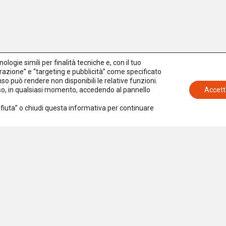
logie simili per finalità tecniche e, con il tuo
azione” e “targeting e pubblicità” come specificato
senso può rendere non disponibili le relative funzioni.
nso, in qualsiasi momento, accedendo al pannello
Accett
Rifiuta” o chiudi questa informativa per continuare
Iscriviti alla newsletter
Accetto la
Privacy Policy