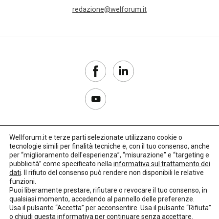
redazione@welforum.it
Wellforum.it e terze parti selezionate utilizzano cookie o
tecnologie simili per finalità tecniche e, con il tuo consenso, anche
Copyright 2017–2026
per “miglioramento dell'esperienza”, “misurazione” e “targeting e
pubblicità” come specificato nella
informativa sul trattamento dei
Privacy Policy
dati
. Il rifiuto del consenso può rendere non disponibili le relative
funzioni.
Impostazioni cookie
Puoi liberamente prestare, rifiutare o revocare il tuo consenso, in
qualsiasi momento, accedendo al pannello delle preferenze.
🌳
Credits:
LO Studio
Usa il pulsante “Accetta” per acconsentire. Usa il pulsante “Rifiuta”
o chiudi questa informativa per continuare senza accettare.