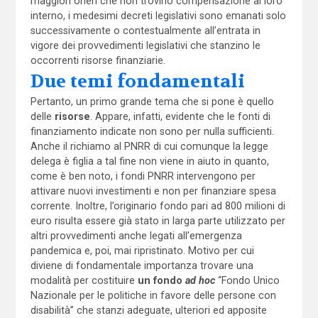
maggiori oneri che non trovino compensazione al loro
interno, i medesimi decreti legislativi sono emanati solo
successivamente o contestualmente all’entrata in
vigore dei provvedimenti legislativi che stanzino le
occorrenti risorse finanziarie.
Due temi fondamentali
Pertanto, un primo grande tema che si pone è quello
delle
risorse
. Appare, infatti, evidente che le fonti di
finanziamento indicate non sono per nulla sufficienti.
Anche il richiamo al PNRR di cui comunque la legge
delega è figlia a tal fine non viene in aiuto in quanto,
come è ben noto, i fondi PNRR intervengono per
attivare nuovi investimenti e non per finanziare spesa
corrente. Inoltre, l’originario fondo pari ad 800 milioni di
euro risulta essere già stato in larga parte utilizzato per
altri provvedimenti anche legati all’emergenza
pandemica e, poi, mai ripristinato. Motivo per cui
diviene di fondamentale importanza trovare una
modalità per costituire
un fondo
ad hoc
“Fondo Unico
Nazionale per le politiche in favore delle persone con
disabilità” che stanzi adeguate, ulteriori ed apposite