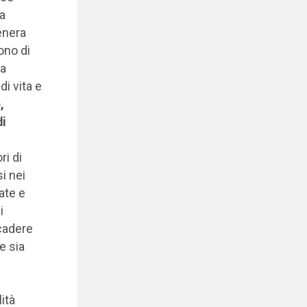
a
enera
ono di
la
di vita e
,
di
ri di
si nei
ate e
i
icadere
te sia
ità