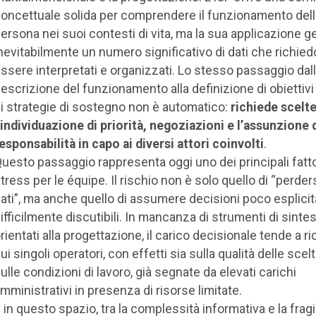
oncettuale solida per comprendere il funzionamento dell
ersona nei suoi contesti di vita, ma la sua applicazione g
nevitabilmente un numero significativo di dati che richied
ssere interpretati e organizzati. Lo stesso passaggio dal
escrizione del funzionamento alla definizione di obiettivi 
i strategie di sostegno non è automatico:
richiede scelte
’individuazione di priorità, negoziazioni e l’assunzione 
esponsabilità in capo ai diversi attori coinvolti
.
uesto passaggio rappresenta oggi uno dei principali fatto
tress per le équipe. Il rischio non è solo quello di “perder
ati”, ma anche quello di assumere decisioni poco esplicit
ifficilmente discutibili. In mancanza di strumenti di sintes
rientati alla progettazione, il carico decisionale tende a r
ui singoli operatori, con effetti sia sulla qualità delle scel
ulle condizioni di lavoro, già segnate da elevati carichi
mministrativi in presenza di risorse limitate.
 in questo spazio, tra la complessità informativa e la fragil