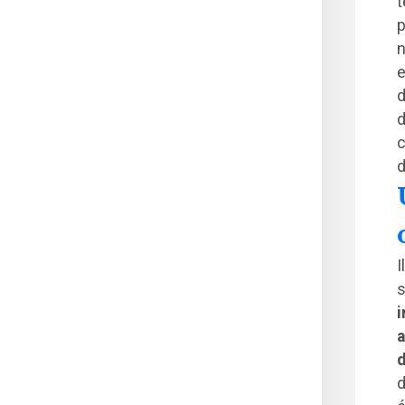
t
p
n
e
d
d
c
d
I
i
a
d
d