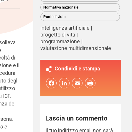
Normativa nazionale
Punti di vista
intelligenza artificiale
progetto di vita
programmazione
 solleva
valutazione multidimensionale
o
coltà di
ione e il
Condividi e stampa
ocedura
uto degli
Facebook
LinkedIn
Email
tilizzo
i ICF,
nza dei
Lascia un commento
rsona.
to e
Il tuo indirizzo email non sarà