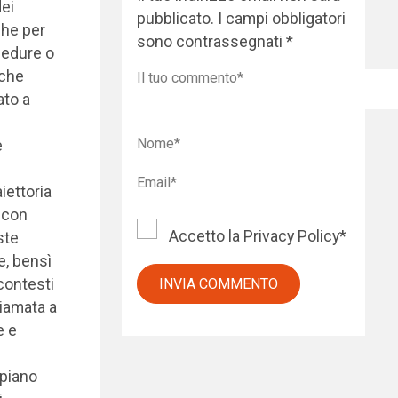
dei
pubblicato.
I campi obbligatori
che per
sono contrassegnati
*
ocedure o
 che
ato a
e
aiettoria
 con
Accetto la
Privacy Policy
*
ste
e, bensì
contesti
chiamata a
e e
 piano