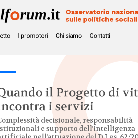
Osservatorio naziona
sulle politiche sociali
getto
I promotori
Chi siamo
Contatti
Quando il Progetto di vi
incontra i servizi
Complessità decisionale, responsabilità
istituzionali e supporto dell’intelligenza
artificiale nell’attuazione del D.Lgs. 62/2