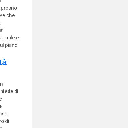
i
 proprio
ive che
,
un
sionale e
ul piano
tà
un
hiede di
e
e
ione
ro di