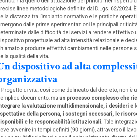
eorico, ma quello dell’attuazione dei principi nel rispetto d
recise linee metodologiche definite dal D.Lgs. 62/2024. È
ella distanza tra l’impianto normativo e le pratiche operat
mergono dalle prime sperimentazioni le principali criticità
eterminate dalle difficoltà dei servizi a rendere effettivo 
ispositivo progettuale ad alta intensità relazionale e deci
hiamato a produrre effettivi cambiamenti nelle persone s
ella qualità della vita.
Un dispositivo ad alta complessi
organizzativa
l Progetto di vita, così come delineato dal decreto, non è 
semplice documento, ma
un processo complesso che ric
ntegrare la valutazione multidimensionale, i desideri e l
spettative della persona, i sostegni necessari, le risors
isponibili e le responsabilità istituzionali
. Tale integraz
eve avvenire in tempi definiti (90 giorni), attraverso il lavo