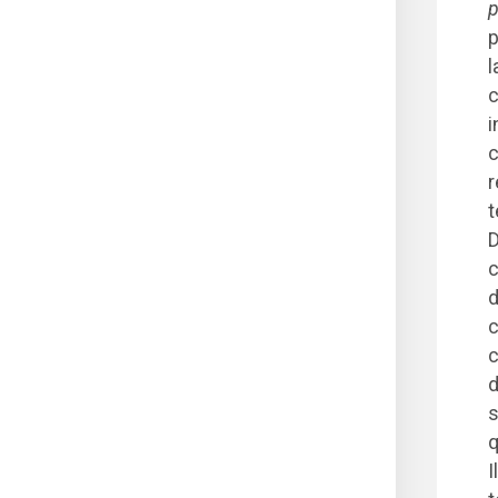
p
p
l
c
i
c
r
t
D
c
d
c
c
d
s
q
I