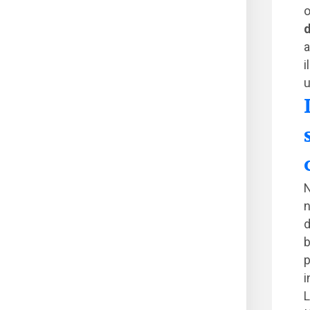
o
d
a
i
u
N
n
d
b
p
i
L