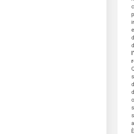
c
p
i
e
d
d
l
r
Q
s
d
d
o
s
s
a
È