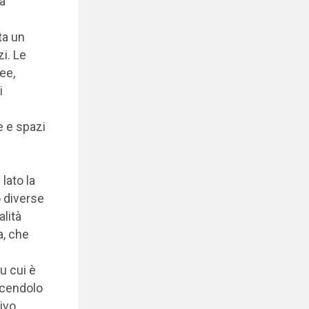
la
ta un
i. Le
ee,
i
 e spazi
lato la
 diverse
lità
a, che
u cui è
ucendolo
ivo