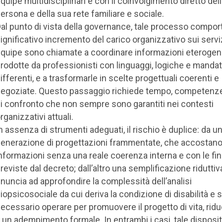
quipe multidisciplinari e con il coinvolgimento diretto del
ersona e della sua rete familiare e sociale.
al punto di vista della governance, tale processo compor
ignificativo incremento del carico organizzativo sui serviz
quipe sono chiamate a coordinare informazioni eterogen
rodotte da professionisti con linguaggi, logiche e mandat
ifferenti, e a trasformarle in scelte progettuali coerenti e
egoziate. Questo passaggio richiede tempo, competenze
i confronto che non sempre sono garantiti nei contesti
rganizzativi attuali.
n assenza di strumenti adeguati, il rischio è duplice: da un 
enerazione di progettazioni frammentate, che accostano
nformazioni senza una reale coerenza interna e con le fina
reviste dal decreto; dall’altro una semplificazione riduttiv
inuncia ad approfondire la complessità dell’analisi
iopsicosociale da cui deriva la condizione di disabilità e s
ecessario operare per promuovere il progetto di vita, rid
 un adempimento formale. In entrambi i casi, tale disposit