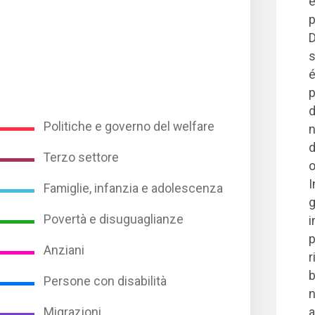
é
p
D
s
é
p
d
Politiche e governo del welfare
n
d
Terzo settore
o
I
Famiglie, infanzia e adolescenza
g
Povertà e disuguaglianze
i
p
Anziani
r
b
Persone con disabilità
n
a
Migrazioni