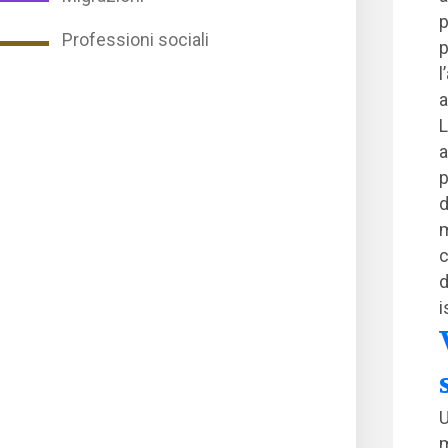
p
Professioni sociali
p
l
a
L
a
p
d
m
c
d
i
U
m