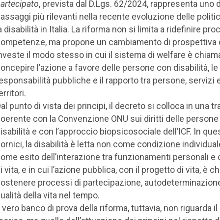
artecipato
, prevista dal D.Lgs. 62/2024, rappresenta uno 
assaggi più rilevanti nella recente evoluzione delle politi
a disabilità in Italia. La riforma non si limita a ridefinire pr
ompetenze, ma propone un cambiamento di prospettiva
nveste il modo stesso in cui il sistema di welfare è chiam
oncepire l’azione a favore delle persone con disabilità, le
esponsabilità pubbliche e il rapporto tra persone, servizi 
erritori.
al punto di vista dei principi, il decreto si colloca in una tr
oerente con la Convenzione ONU sui diritti delle persone
isabilità e con l’approccio biopsicosociale dell’ICF. In que
ornici, la disabilità è letta non come condizione individual
ome esito dell’interazione tra funzionamenti personali e 
i vita, e in cui l’azione pubblica, con il progetto di vita, è 
ostenere processi di partecipazione, autodeterminazion
ualità della vita nel tempo.
l vero banco di prova della riforma, tuttavia, non riguarda il