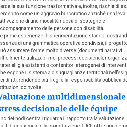
erde la sua funzione trasformativa e, inoltre, rischia di e
ercepito come un aggravio burocratico anziché una leva 
’attivazione di una modalità nuova di sostegno e
ccompagnamento delle persone con disabilità.
e prime esperienze di sperimentazione stanno mostrando
ssenza di una grammatica operativa condivisa, il progetto 
uò assumere forme molto diverse (documenti narrativi
ifficilmente utilizzabili nei processi decisionali, riorganiz
ateriali già esistenti o contenitori eterogenei di interventi
he espone il sistema a disuguaglianze territoriali nell’esigi
ei diritti, rendendo più fragile la responsabilità pubblica d
stituzioni coinvolte.
Valutazione multidimensionale
stress decisionale delle équipe
no dei nodi centrali riguarda il rapporto tra la valutazione
ultidimensionale e la progettazione. L’ICF offre una corn