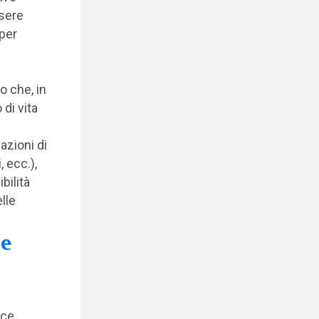
ssere
per
 che, in
di vita
zazioni di
, ecc.),
bilità
elle
 e
ice