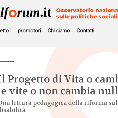
Osservatorio naziona
sulle politiche sociali
getto
I promotori
Chi siamo
Contatti
Il Progetto di Vita o cam
le vite o non cambia nul
Una lettura pedagogica della riforma sul
disabilità