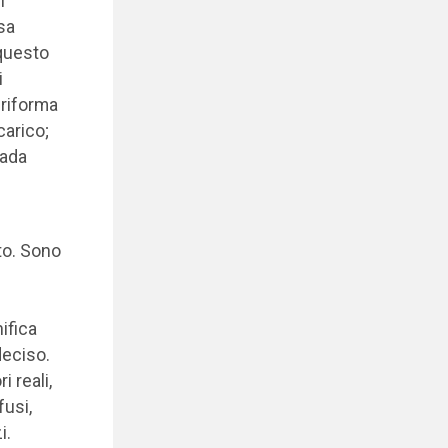
i
sa
 questo
i
 riforma
carico;
cada
ato. Sono
n
ifica
deciso.
 reali,
usi,
i.