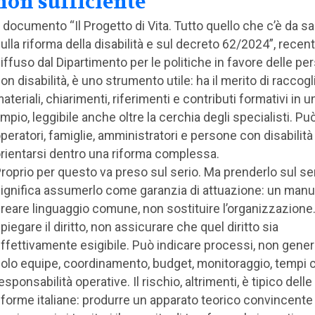
non sufficiente
l documento “Il Progetto di Vita. Tutto quello che c’è da s
ulla riforma della disabilità e sul decreto 62/2024”, rece
iffuso dal Dipartimento per le politiche in favore delle pe
on disabilità, è uno strumento utile: ha il merito di raccogl
ateriali, chiarimenti, riferimenti e contributi formativi in u
mpio, leggibile anche oltre la cerchia degli specialisti. Pu
peratori, famiglie, amministratori e persone con disabilità
rientarsi dentro una riforma complessa.
roprio per questo va preso sul serio. Ma prenderlo sul se
ignifica assumerlo come garanzia di attuazione: un manu
reare linguaggio comune, non sostituire l’organizzazione
piegare il diritto, non assicurare che quel diritto sia
ffettivamente esigibile. Può indicare processi, non gener
olo equipe, coordinamento, budget, monitoraggio, tempi ce
esponsabilità operative. Il rischio, altrimenti, è tipico delle
iforme italiane: produrre un apparato teorico convincente