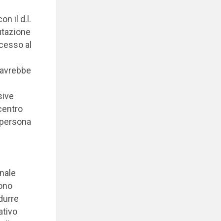
n il d.l.
utazione
ccesso al
, avrebbe
sive
centro
a persona
onale
sono
durre
ativo