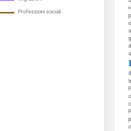
u
r
Professioni sociali
p
o
s
g
d
s
I
t
P
c
c
P
p
c