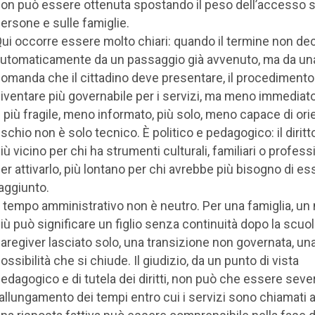
on può essere ottenuta spostando il peso dell’accesso s
ersone e sulle famiglie.
ui occorre essere molto chiari: quando il termine non dec
utomaticamente da un passaggio già avvenuto, ma da un
omanda che il cittadino deve presentare, il procediment
iventare più governabile per i servizi, ma meno immediato
 più fragile, meno informato, più solo, meno capace di orien
ischio non è solo tecnico. È politico e pedagogico: il diritt
iù vicino per chi ha strumenti culturali, familiari o profess
er attivarlo, più lontano per chi avrebbe più bisogno di es
aggiunto.
l tempo amministrativo non è neutro. Per una famiglia, un
iù può significare un figlio senza continuità dopo la scuol
aregiver lasciato solo, una transizione non governata, un
ossibilità che si chiude. Il giudizio, da un punto di vista
edagogico e di tutela dei diritti, non può che essere seve
’allungamento dei tempi entro cui i servizi sono chiamati 