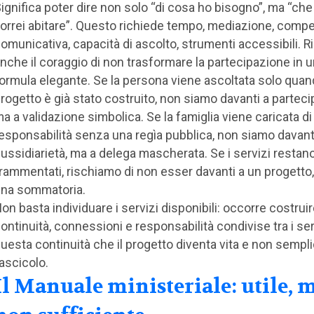
ignifica poter dire non solo “di cosa ho bisogno”, ma “che 
orrei abitare”. Questo richiede tempo, mediazione, comp
omunicativa, capacità di ascolto, strumenti accessibili. R
nche il coraggio di non trasformare la partecipazione in 
ormula elegante. Se la persona viene ascoltata solo quand
rogetto è già stato costruito, non siamo davanti a parteci
a a validazione simbolica. Se la famiglia viene caricata di
esponsabilità senza una regìa pubblica, non siamo davant
ussidiarietà, ma a delega mascherata. Se i servizi restan
rammentati, rischiamo di non esser davanti a un progetto
na sommatoria.
on basta individuare i servizi disponibili: occorre costrui
ontinuità, connessioni e responsabilità condivise tra i serv
uesta continuità che il progetto diventa vita e non sempl
ascicolo.
Il Manuale ministeriale: utile, 