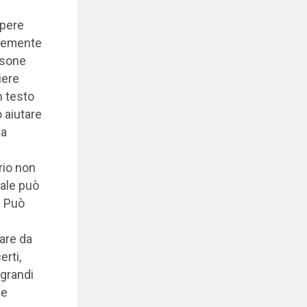
apere
ntemente
rsone
iere
n testo
ò aiutare
 a
rio non
ale può
. Può
are da
rti,
 grandi
 e