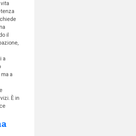
vita
etenza
ichiede
una
o il
pazione,
i a
o
, ma a
re
izi. È in
ice
ma