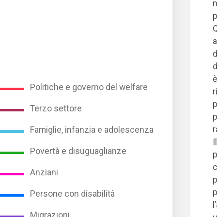
n
p
Q
a
d
d
è
Politiche e governo del welfare
r
p
Terzo settore
p
r
Famiglie, infanzia e adolescenza
I
Povertà e disuguaglianze
p
c
Anziani
p
p
Persone con disabilità
l
Migrazioni