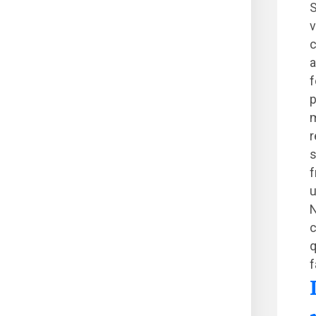
S
v
c
a
f
p
m
r
s
f
u
N
c
q
f