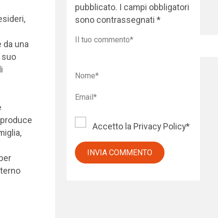
pubblicato.
I campi obbligatori
sideri,
sono contrassegnati
*
e da una
l suo
i
e
n produce
Accetto la
Privacy Policy
*
miglia,
 per
nterno