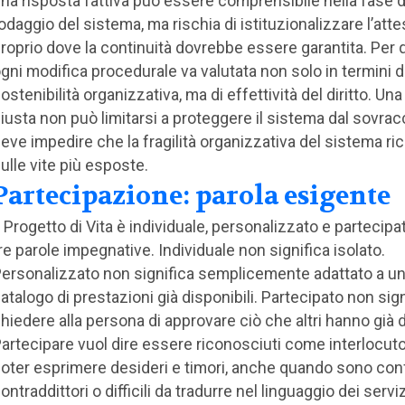
na risposta fattiva può essere comprensibile nella fase d
odaggio del sistema, ma rischia di istituzionalizzare l’atte
roprio dove la continuità dovrebbe essere garantita. Per
gni modifica procedurale va valutata non solo in termini d
ostenibilità organizzativa, ma di effettività del diritto. Una
iusta non può limitarsi a proteggere il sistema dal sovrac
eve impedire che la fragilità organizzativa del sistema ri
ulle vite più esposte.
Partecipazione: parola esigente
l Progetto di Vita è individuale, personalizzato e partecip
re parole impegnative. Individuale non significa isolato.
ersonalizzato non significa semplicemente adattato a u
atalogo di prestazioni già disponibili. Partecipato non sign
hiedere alla persona di approvare ciò che altri hanno già 
artecipare vuol dire essere riconosciuti come interlocutori
oter esprimere desideri e timori, anche quando sono conf
ontraddittori o difficili da tradurre nel linguaggio dei serviz