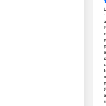
L
1
a
P
c
p
p
a
s
o
t
a
p
(
a
r