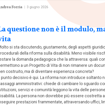
ndrea Forria
|
3 giugno 2026
La questione non è il modulo, ma
vita
olto si sta discutendo, giustamente, degli aspetti giuridic
rocedurali della riforma sulla disabilità. Meno visibile risch
estare la domanda pedagogica che la attraversa: quali co
ermettono a un Progetto di Vita di non rimanere un doc
en costruito, ma di diventare esperienza concreta?
l punto decisivo è qui. La riforma non introduce soltanto 
assaggi amministrativi: chiede di cambiare lo sguardo co
stituzioni, servizi e comunità leggono la vita delle person
isabilità. La persona non dovrebbe più essere costretta a
nseguire prestazioni frammentate, attraversando uffici, l