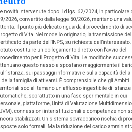
neutro
e novità intervenute dopo il d.lgs. 62/2024, in particolare co
9/2026, convertito dalla legge 50/2026, meritano una val
ttenta. Il punto più delicato riguarda il procedimento di a
rogetto di Vita. Nel modello originario, la trasmissione del
ertificato da parte dell’INPS, su richiesta dell’interessato
otuto costituire un collegamento diretto con l’avvio del
rocedimento per il Progetto di Vita. Le modifiche succes
ttenuano questo nesso e spostano maggiormente il bari
ull’istanza, sui passaggi informativi e sulla capacità dell
 della famiglia di attivarsi. È comprensibile che gli Ambiti
erritoriali sociali temano un afflusso ingestibile di istanze
utomatiche, soprattutto in una fase sperimentale in cui
ersonale, piattaforme, Unità di Valutazione Multidimensi
UVM), connessioni interistituzionali e competenze non 
ncora stabilizzati. Un sistema sovraccarico rischia di pro
isposte solo formali. Ma la riduzione del carico amministr