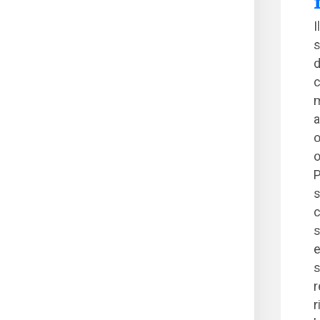
I
s
d
c
m
a
o
o
P
s
c
s
e
s
r
r