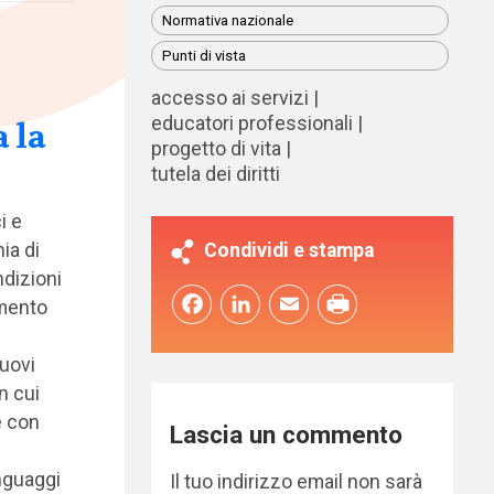
Normativa nazionale
Punti di vista
accesso ai servizi
educatori professionali
 la
progetto di vita
tutela dei diritti
i e
ia di
Condividi e stampa
ndizioni
Facebook
LinkedIn
Email
umento
nuovi
n cui
e con
Lascia un commento
inguaggi
Il tuo indirizzo email non sarà