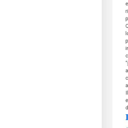
e
r
p
Q
l
p
i
c
“
a
c
a
I
e
d