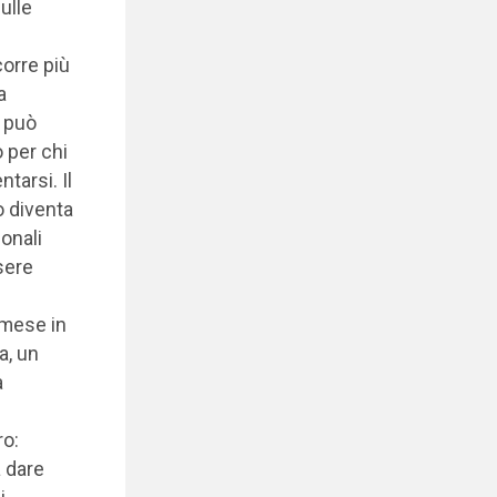
ulle
orre più
a
o può
 per chi
tarsi. Il
o diventa
ionali
sere
 mese in
a, un
a
ro:
a dare