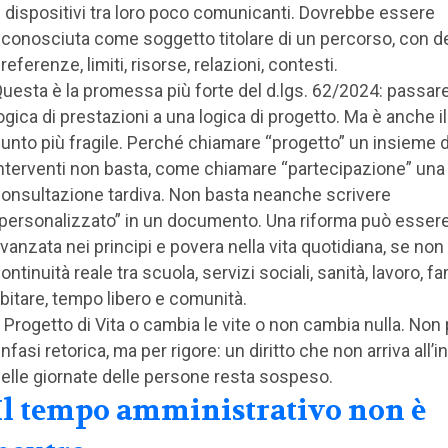
 dispositivi tra loro poco comunicanti. Dovrebbe essere
iconosciuta come soggetto titolare di un percorso, con de
referenze, limiti, risorse, relazioni, contesti.
uesta è la promessa più forte del d.lgs. 62/2024: passar
ogica di prestazioni a una logica di progetto. Ma è anche i
unto più fragile. Perché chiamare “progetto” un insieme d
nterventi non basta, come chiamare “partecipazione” una
onsultazione tardiva. Non basta neanche scrivere
personalizzato” in un documento. Una riforma può esser
vanzata nei principi e povera nella vita quotidiana, se no
ontinuità reale tra scuola, servizi sociali, sanità, lavoro, fa
bitare, tempo libero e comunità.
l Progetto di Vita o cambia le vite o non cambia nulla. Non
nfasi retorica, ma per rigore: un diritto che non arriva all’i
elle giornate delle persone resta sospeso.
Il tempo amministrativo non è