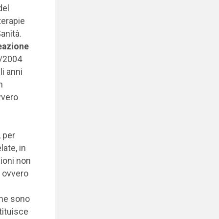
del
terapie
anità.
eazione
40/2004
i anni
n
ovvero
 per
ate, in
zioni non
a ovvero
che sono
tituisce