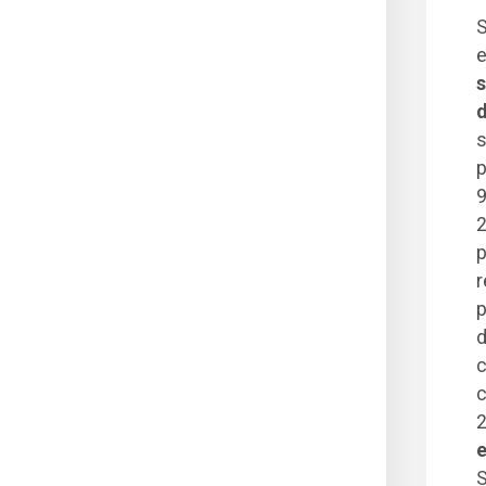
S
e
s
d
s
p
9
2
p
r
p
d
c
c
2
e
S