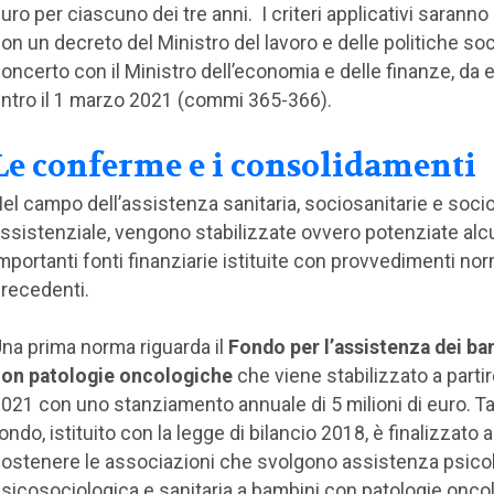
uro per ciascuno dei tre anni. I criteri applicativi saranno s
on un decreto del Ministro del lavoro e delle politiche socia
oncerto con il Ministro dell’economia e delle finanze, da
ntro il 1 marzo 2021 (commi 365-366).
Le conferme e i consolidamenti
el campo dell’assistenza sanitaria, sociosanitarie e soci
ssistenziale, vengono stabilizzate ovvero potenziate al
mportanti fonti finanziarie istituite con provvedimenti nor
recedenti.
na prima norma riguarda il
Fondo per l’assistenza dei ba
on patologie oncologiche
che viene stabilizzato a partir
021 con uno stanziamento annuale di 5 milioni di euro. Ta
ondo, istituito con la legge di bilancio 2018, è finalizzato a
ostenere le associazioni che svolgono assistenza psicol
sicosociologica e sanitaria a bambini con patologie onco