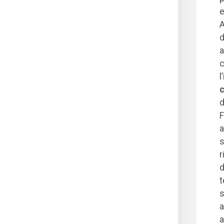
e
A
d
a
c
l
c
d
F
a
s
r
d
t
s
a
a