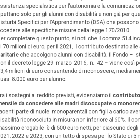
ssistenza specialistica per l’autonomia e la comunicazio
pettano solo per gli alunni con disabilità e non già per que
isturbi Specifici per l’Apprendimento (DSA) che possono
ccedere alle specifiche misure della legge 170/2010.
er completare questo punto, si noti che il comma 514 i
i 70 milioni di euro, per il 2021, il contributo destinato alle
aritarie
che accolgono alunni con disabilità. Il Fondo – ist
on il decreto legge 29 marzo 2016, n. 42 – viene così p
3,4 milioni di euro consentendo di riconoscere, mediame
uasi 8.000 euro per alunno.
ra i sostegni al reddito previsti, evidenziamo il
contribut
ensile da concedere alle madri disoccupate o monore
acenti parte di nuclei monoparentali con figli a carico ave
isabilità riconosciuta in misura non inferiore al 60%. Il co
assimo erogabile è di 500 euro netti, per ciascuno degli
021, 2022 e 2023, con un tetto di spesa per lo Stato di 5 m