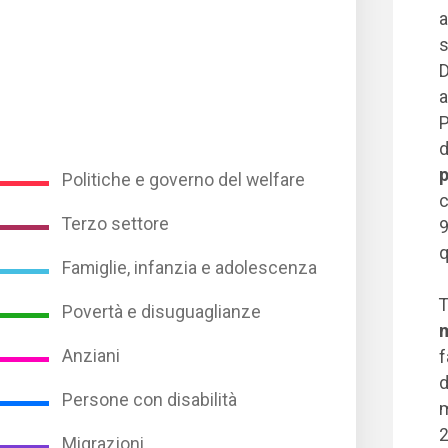
a
s
D
a
P
d
p
Politiche e governo del welfare
c
Terzo settore
9
q
Famiglie, infanzia e adolescenza
T
Povertà e disuguaglianze
m
Anziani
f
d
Persone con disabilità
m
2
Migrazioni