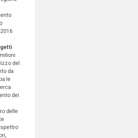
mento
ro
o 2016
getti
milioni
ilizzo del
nto da
pa le
cerca
mento dei
ro delle
te
 spettro
ri,