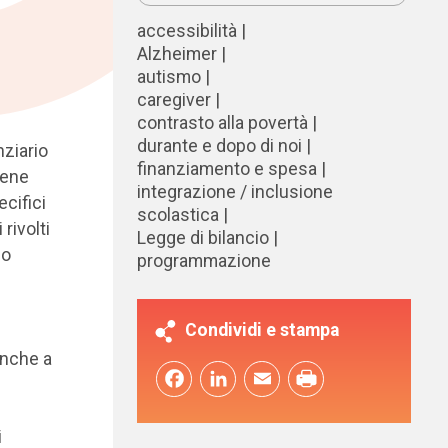
accessibilità
Alzheimer
autismo
caregiver
contrasto alla povertà
durante e dopo di noi
nziario
finanziamento e spesa
iene
integrazione / inclusione
ecifici
scolastica
rivolti
Legge di bilancio
do
programmazione
Condividi e stampa
anche a
Facebook
LinkedIn
Email
i