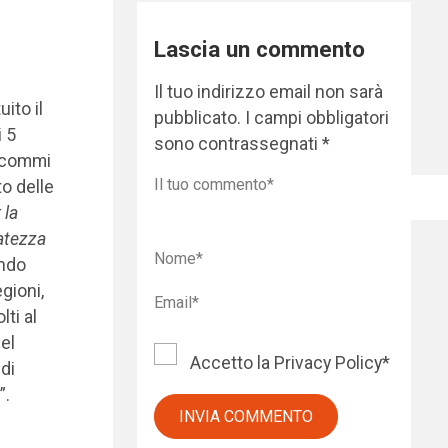
Lascia un commento
Il tuo indirizzo email non sarà
ito il
pubblicato.
I campi obbligatori
 5
sono contrassegnati
*
 (commi
o delle
 la
iatezza
ondo
gioni,
ti al
el
Accetto la
Privacy Policy
*
di
”.