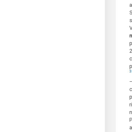
a
S
s
V
m
p
2
c
p
3
–
c
p
r
n
P
a