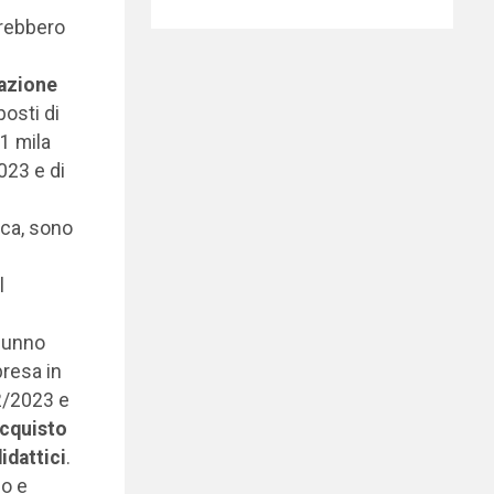
vrebbero
azione
posti di
1 mila
023 e di
ica, sono
l
alunno
presa in
2/2023 e
acquisto
idattici
.
no e