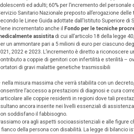
dolescenti ed adulti; 60% per l’incremento del personale 
ervizio Sanitario Nazionale preposto all’erogazione delle 
econdo le Linee Guida adottate dall’Istituto Superiore di S
iene incrementato anche il
Fondo per le tecniche procr
edicalmente assistita
di cui all’articolo 18 della legge 
er un ammontare pari a 5 milioni di euro per ciascuno degl
021, 2022 e 2023. L’incremento è diretto a riconoscere u
ontributo a coppie di genitori con infertilità e sterilità – 
ortatori di gravi malattie genetiche trasmissibili
 nella misura massima che verrà stabilita con un decreto,
onsentire l’accesso a prestazioni di diagnosi e cura correl
articolare alle coppie residenti in regioni dove tali presta
isultano ancora inserite nei livelli essenziali di assistenz
on soddisfano il fabbisogno.
assiamo ora agli aspetti socioassistenziali e alle figure 
 fianco della persona con disabilità. La legge di bilancio is