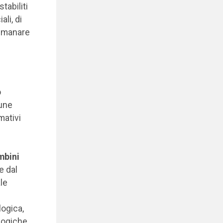
tabiliti
li, di
 emanare
o
cune
mativi
mbini
e dal
le
ogica,
logiche