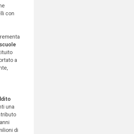
ne
lli con
ncrementa
scuole
ituito
ortato a
nte,
o
ddito
nti una
ntributo
 anni
ilioni di