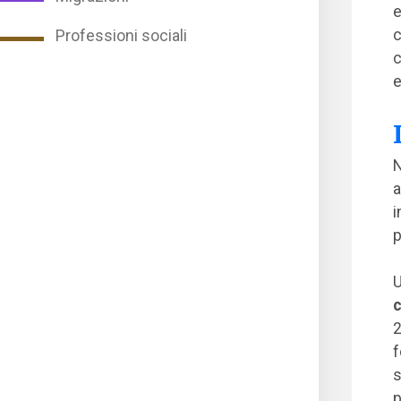
e
c
Professioni sociali
c
e
N
a
i
p
U
c
2
f
s
p