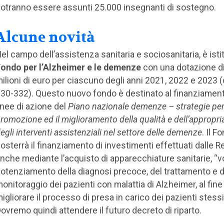
otranno essere assunti 25.000 insegnanti di sostegno.
Alcune novità
el campo dell’assistenza sanitaria e sociosanitaria, è istitu
ondo per l’Alzheimer e le demenze
con una dotazione di
ilioni di euro per ciascuno degli anni 2021, 2022 e 2023
30-332). Questo nuovo fondo è destinato al finanziament
inee di azione del
Piano nazionale demenze – strategie per
romozione ed il miglioramento della qualità e dell’appropr
egli interventi assistenziali nel settore delle demenze
. Il F
osterrà il finanziamento di investimenti effettuati dalle Re
nche mediante l’acquisto di apparecchiature sanitarie, “vol
otenziamento della diagnosi precoce, del trattamento e d
onitoraggio dei pazienti con malattia di Alzheimer, al fine 
igliorare il processo di presa in carico dei pazienti stessi
ovremo quindi attendere il futuro decreto di riparto.