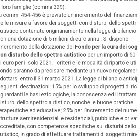
 loro famiglie (comma 329).
i commi 454-456 è previsto un incremento del finanzia
elle misure a favore dei soggetti con disturbi dello spett
utistico contenute originariamente nella legge di bilanci
on una dotazione di 5 milioni di euro annui. Si dispone
’incremento della dotazione del
Fondo per la cura dei sog
on disturbo dello spettro autistico
per un importo di 50 
i euro per il solo 2021. I criteri e le modalità di riparto e ut
ondo saranno da precisare mediante un nuovo regolame
dottarsi entro il 31 marzo 2021. La legge di bilancio antici
eguenti destinazioni: 15% per lo sviluppo di progetti di ri
iguardanti le basi eziologiche, la conoscenza ed il tratta
isturbi dello spettro autistico, nonché le buone pratiche
erapeutiche ed educative; 25% per l’incremento del nume
trutture semiresidenziali e residenziali, pubbliche e priva
ccreditate, con competenze specifiche sui disturbi dello
utistico, in grado di effettuare trattamenti di soggetti mino