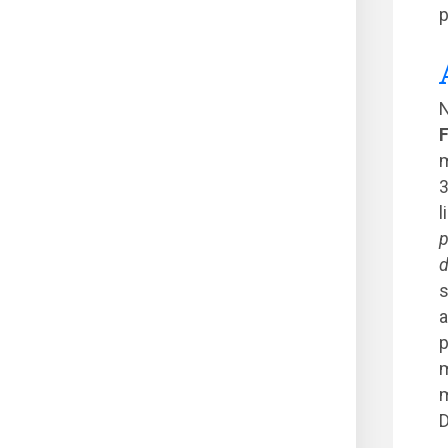
p
N
F
m
3
l
p
d
s
a
p
m
m
D