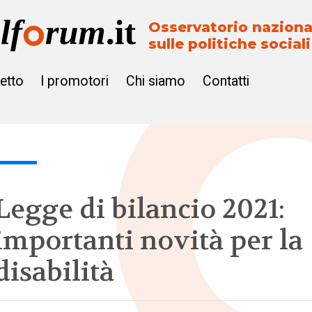
Osservatorio naziona
sulle politiche sociali
getto
I promotori
Chi siamo
Contatti
Legge di bilancio 2021:
importanti novità per la
disabilità