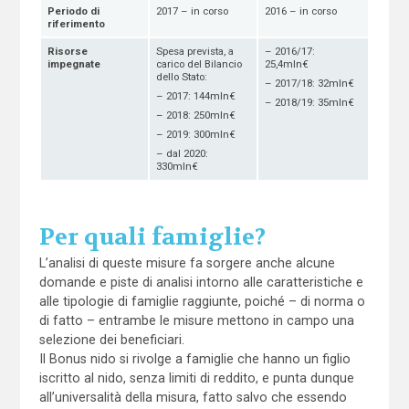
Periodo di
2017 – in corso
2016 – in corso
riferimento
Risorse
Spesa prevista, a
– 2016/17:
impegnate
carico del Bilancio
25,4mln€
dello Stato:
– 2017/18: 32mln€
– 2017: 144mln€
– 2018/19: 35mln€
– 2018: 250mln€
– 2019: 300mln€
– dal 2020:
330mln€
Per quali famiglie?
L’analisi di queste misure fa sorgere anche alcune
domande e piste di analisi intorno alle caratteristiche e
alle tipologie di famiglie raggiunte, poiché – di norma o
di fatto – entrambe le misure mettono in campo una
selezione dei beneficiari.
Il Bonus nido si rivolge a famiglie che hanno un figlio
iscritto al nido, senza limiti di reddito, e punta dunque
all’universalità della misura, fatto salvo che essendo