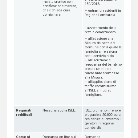
malato cronico con
150/2015;
certificazione medica,
che richieda cura
– entrambi residenti in
domiciliare.
Regione Lombardia.
L’azzeramento della
retta è condizionato:
– all’adesione alla
Misura da parte del
Comune con il quale la
famiglia si relaziona
per il servizio nido;
– all’iscrizione e
frequenza del bambino
presso un nido o
micro-nido ammesso
alla Misura;
– all’applicazione di
tariffe commisurate
all’ISEE al nucleo
famigliare.
Requisiti
Nessuna soglia ISEE.
ISEE ordinario inferiore
reddituali
o uguale a 20.000 euro,
residenza di entrambi i
genitori in regione
Lombardia.
Come si
Domanda on line sul
Domanda