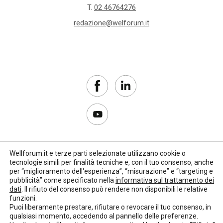
T.
02 46764276
redazione@welforum.it
Wellforum.it e terze parti selezionate utilizzano cookie o
tecnologie simili per finalità tecniche e, con il tuo consenso, anche
Copyright 2017–2026
per “miglioramento dell'esperienza”, “misurazione” e “targeting e
pubblicità” come specificato nella
informativa sul trattamento dei
Privacy Policy
dati
. Il rifiuto del consenso può rendere non disponibili le relative
funzioni.
Impostazioni cookie
Puoi liberamente prestare, rifiutare o revocare il tuo consenso, in
qualsiasi momento, accedendo al pannello delle preferenze.
🌳
Credits:
LO Studio