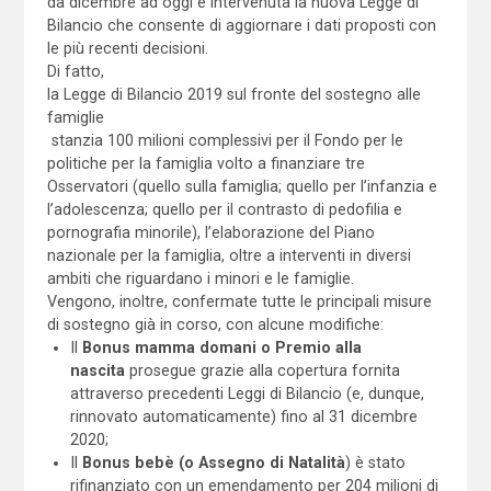
da dicembre ad oggi è intervenuta la nuova Legge di
Bilancio che consente di aggiornare i dati proposti con
le più recenti decisioni.
Di fatto,
la Legge di Bilancio 2019 sul fronte del sostegno alle
famiglie
stanzia 100 milioni complessivi per il Fondo per le
politiche per la famiglia volto a finanziare tre
Osservatori (quello sulla famiglia; quello per l’infanzia e
l’adolescenza; quello per il contrasto di pedofilia e
pornografia minorile), l’elaborazione del Piano
nazionale per la famiglia, oltre a interventi in diversi
ambiti che riguardano i minori e le famiglie.
Vengono, inoltre, confermate tutte le principali misure
di sostegno già in corso, con alcune modifiche:
Il
Bonus mamma domani o Premio alla
nascita
prosegue grazie alla copertura fornita
attraverso precedenti Leggi di Bilancio (e, dunque,
rinnovato automaticamente) fino al 31 dicembre
2020;
Il
Bonus bebè (o Assegno di Natalità
) è stato
rifinanziato con un emendamento per 204 milioni di