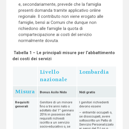
e, secondariamente, prevede che la famiglia
presenti domanda tramite applicativo online
regionale. Il contributo non viene erogato alle
famiglie, bensì ai Comuni che dunque non
richiedono alle famiglie la quota di
compartecipazione ai costi del servizio
normalmente dovuta.
Tabella 1 – Le principali misure per l’abbattimento
dei costi dei servizi
Livello
Lombardia
nazionale
Misura
Bonus Asilo Nido
Nidi gratis
Requisiti
Genitore di un minore
I genitori richiedenti
generali
fino a tre anni nato o
devono essere
adottato dal 1° gennaio
– entrambi occupati o,
2016 in possesso dei
se disoccupati, avere
requisiti richiesti
sottoscritto un Patto di
iscritto a un servizio
Servizio Personalizzato
socio-educativo o, se
ai sensi del D.Lgs n.