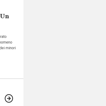
 Un
rato
fenomeno
 dei minori