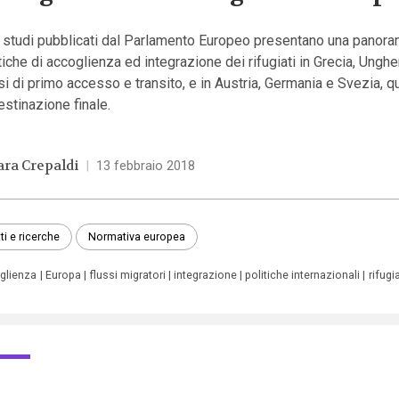
 studi pubblicati dal Parlamento Europeo presentano una panora
tiche di accoglienza ed integrazione dei rifugiati in Grecia, Ungheri
i di primo accesso e transito, e in Austria, Germania e Svezia, q
estinazione finale.
ara Crepaldi
|
13 febbraio 2018
ti e ricerche
Normativa europea
glienza
Europa
flussi migratori
integrazione
politiche internazionali
rifugia