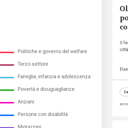
Ol
po
co
Il f
cit
Politiche e governo del welfare
Terzo settore
Dan
Famiglie, infanzia e adolescenza
Povertà e disuguaglianze
Da
Anziani
acco
Persone con disabilità
Migrazioni