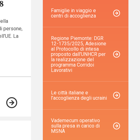
8
Famiglie in viaggio e
centri di accoglienza
ella
di persone,
ell’UE. La
Regione Piemonte: DGR
12-1735/2025, Adesione
al Protocollo di intesa
proposto dall’UNHCR per
la realizzazione del
programma Corridoi
Lavorativi
Le città italiane e
l’accoglienza degli ucraini
Vademecum operativo
sulla presa in carico di
MSNA