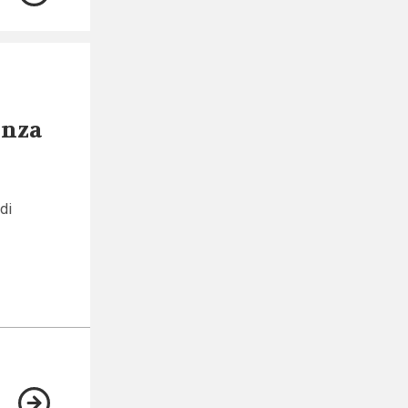
enza
di