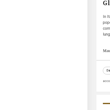
Gl
In I
popo
comp
lung
Mau
Da
acco