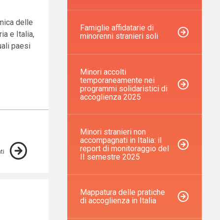
mica delle
Famiglie affidatarie di
a e Italia,
minorenni stranieri soli
uali paesi
Minori accolti
temporaneamente nei
programmi solidaristici di
accoglienza 2025
Minori stranieri non
accompagnati in Italia: il
report di monitoraggio del
ti
II semestre 2025
Mappatura delle pratiche
di accoglienza in Italia