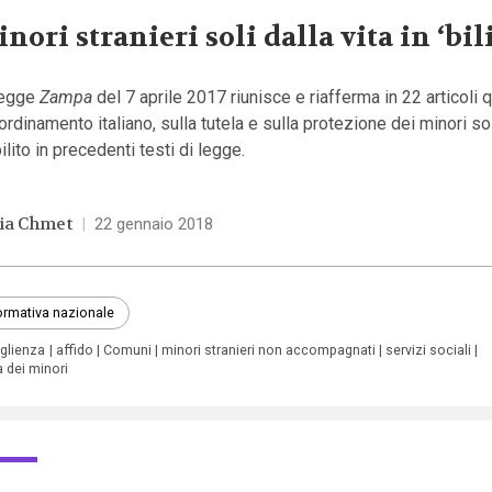
nori stranieri soli dalla vita in ‘bil
legge
Zampa
del 7 aprile 2017 riunisce e riafferma in 22 articoli 
’ordinamento italiano, sulla tutela e sulla protezione dei minori so
ilito in precedenti testi di legge.
via Chmet
|
22 gennaio 2018
rmativa nazionale
glienza
affido
Comuni
minori stranieri non accompagnati
servizi sociali
a dei minori