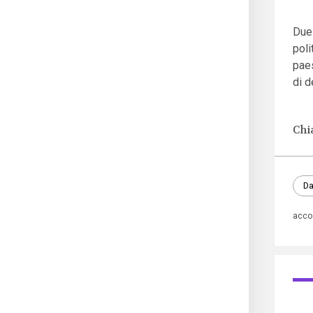
Due
poli
paes
di d
Chi
Da
acco