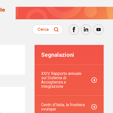
le
Cerca
Segnalazioni
XXIV Rapporto annuale
sul Sistema di
Accoglienza e
Integrazione
Centri d’Italia, la frontiera
ovunque
a