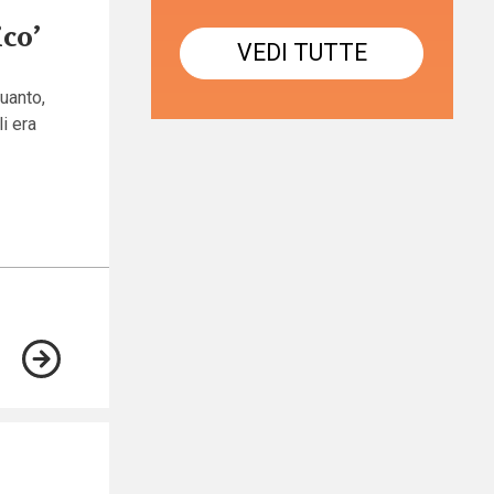
ico’
VEDI TUTTE
quanto,
li era