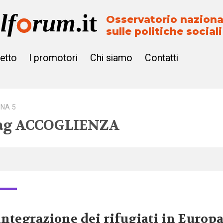
Osservatorio naziona
sulle politiche sociali
getto
I promotori
Chi siamo
Contatti
INA 5
ag
ACCOGLIENZA
integrazione dei rifugiati in Europ