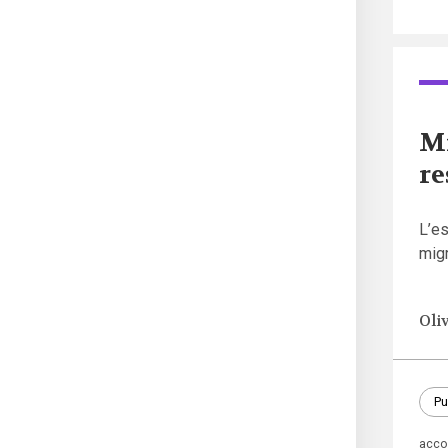
Mi
re
L’es
migr
Oli
Pu
acco