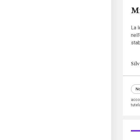
Mi
La 
nell
stab
Sil
No
acco
tutel