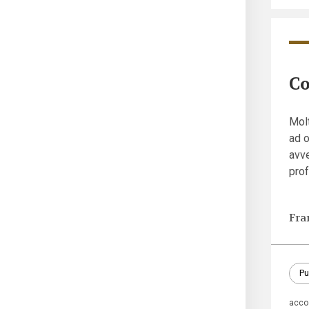
Co
Molt
ad o
avv
pro
Fra
Pu
acco