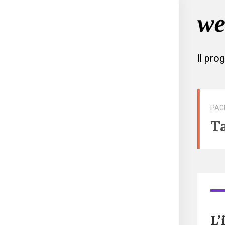
Il pro
PAG
T
L’