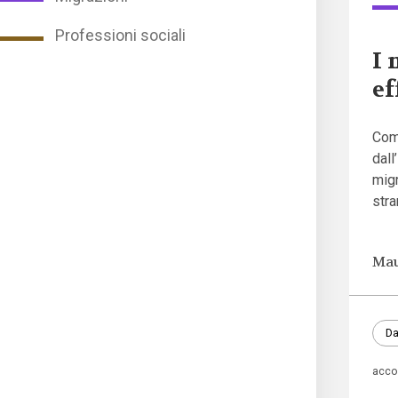
Professioni sociali
I 
ef
Com
dall
migr
str
Mau
Da
acco