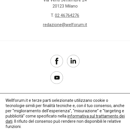
Via Venti Settembre 24
20123 Milano
T.
02 46764276
redazione@welforum.it
Wellforum.it e terze parti selezionate utilizzano cookie o
tecnologie simili per finalità tecniche e, con il tuo consenso, anche
Copyright 2017–2026
per “miglioramento dell'esperienza”, “misurazione” e “targeting e
pubblicità” come specificato nella
informativa sul trattamento dei
Privacy Policy
dati
. Il rifiuto del consenso può rendere non disponibili le relative
funzioni.
Impostazioni cookie