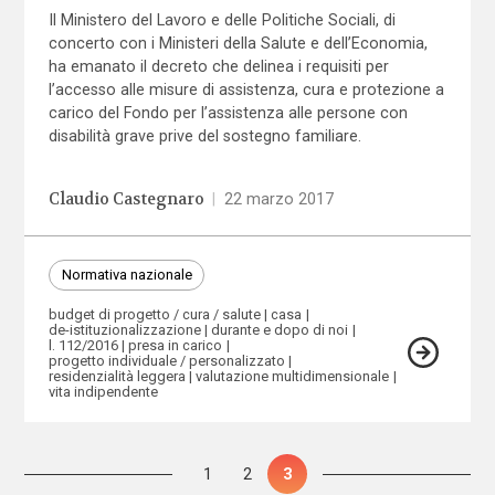
Il Ministero del Lavoro e delle Politiche Sociali, di
concerto con i Ministeri della Salute e dell’Economia,
ha emanato il decreto che delinea i requisiti per
l’accesso alle misure di assistenza, cura e protezione a
carico del Fondo per l’assistenza alle persone con
disabilità grave prive del sostegno familiare.
Claudio Castegnaro
|
22 marzo 2017
Normativa nazionale
budget di progetto / cura / salute
casa
de-istituzionalizzazione
durante e dopo di noi
l. 112/2016
presa in carico
progetto individuale / personalizzato
residenzialità leggera
valutazione multidimensionale
vita indipendente
Paginazione
Pagina
1
Pagina
2
Pagina
3