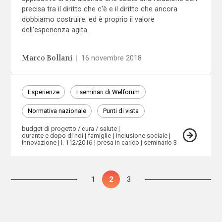
precisa tra il diritto che c'è e il diritto che ancora
dobbiamo costruire; ed è proprio il valore
dell’esperienza agita.
Marco Bollani
|
16 novembre 2018
Esperienze
I seminari di Welforum
Normativa nazionale
Punti di vista
budget di progetto / cura / salute
durante e dopo di noi
famiglie
inclusione sociale
innovazione
l. 112/2016
presa in carico
seminario 3
Paginazione
Pagina
1
Pagina
2
Pagina
3
degli
articoli