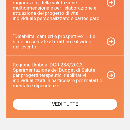
ragionevole, della valutazione
multidimensionale per l’elaborazione e
attuazione del progetto di vita
individuale personalizzato e partecipato
“Disabilità: cantieri e prospettive” – Le
slide presentate al mattino e il video
dell’evento
Regione Umbria: DGR 238/2023,
Sperimentazione del Budget di Salute
per progetti terapeutici riabilitativi
individualizzati in particolare per malattie
mentali e dipendenze
VEDI TUTTE