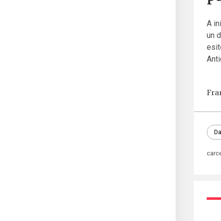
A in
un d
esit
Anti
Fra
Da
carc