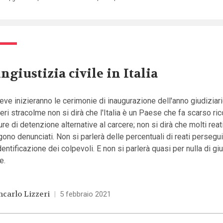
ingiustizia civile in Italia
eve inizieranno le cerimonie di inaugurazione dell'anno giudiziari
eri stracolme non si dirà che l'Italia è un Paese che fa scarso ri
re di detenzione alternative al carcere; non si dirà che molti reat
ono denunciati. Non si parlerà delle percentuali di reati perseguit
identificazione dei colpevoli. E non si parlerà quasi per nulla di gi
e.
ncarlo Lizzeri
|
5 febbraio 2021