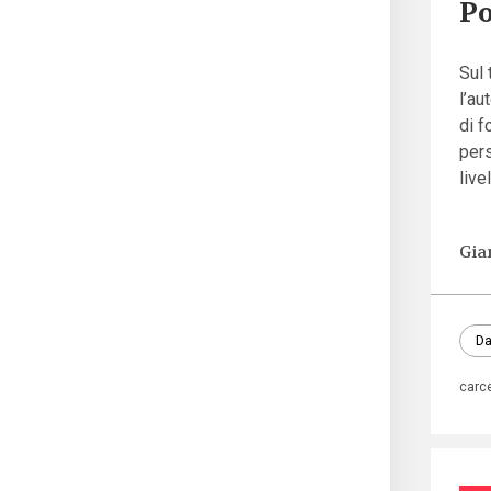
Po
Sul 
l’au
di f
pers
live
Gia
Da
carc