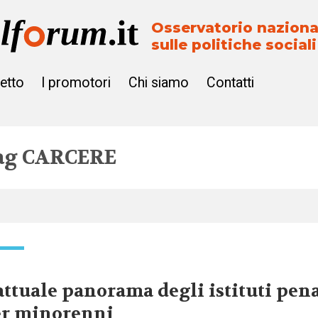
Osservatorio naziona
sulle politiche sociali
getto
I promotori
Chi siamo
Contatti
ag
CARCERE
attuale panorama degli istituti pena
er minorenni