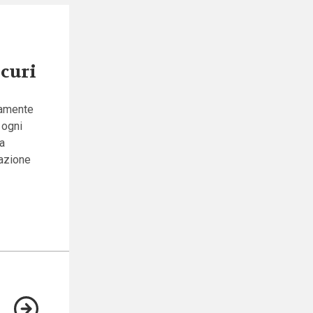
icuri
ivamente
 ogni
ra
tazione