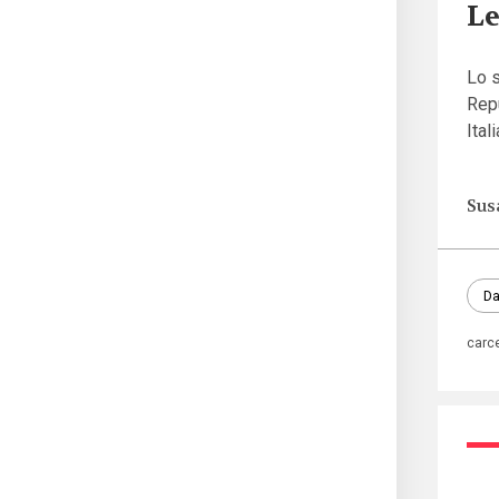
Le
Lo 
Repu
Ital
Sus
Da
carc