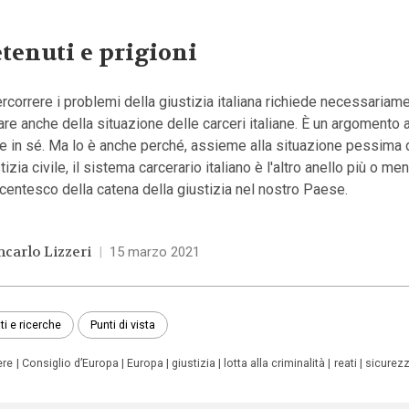
tenuti e prigioni
rcorrere i problemi della giustizia italiana richiede necessariam
are anche della situazione delle carceri italiane. È un argomento 
te in sé. Ma lo è anche perché, assieme alla situazione pessima 
tizia civile, il sistema carcerario italiano è l'altro anello più o me
centesco della catena della giustizia nel nostro Paese.
ncarlo Lizzeri
|
15 marzo 2021
ti e ricerche
Punti di vista
ere
Consiglio d’Europa
Europa
giustizia
lotta alla criminalità
reati
sicurez