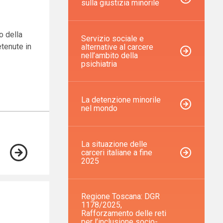
sulla giustizia minorile
o della
Servizio sociale e
etenute in
alternative al carcere
nell’ambito della
psichiatria
La detenzione minorile
nel mondo
La situazione delle
carceri italiane a fine
2025
Regione Toscana: DGR
1178/2025,
Rafforzamento delle reti
per l’inclusione socio-