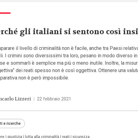
rché gli italiani si sentono così ins
arare il livello di criminalità non è facile, anche tra Paesi relat
li. I crimini sono diversissimi tra loro, pesano in modo diverso in
e e sommarli è semplice ma più o meno inutile. Inoltre, la misu
ettiva” dei reati spesso non è così oggettiva. Ottenere una valu
parativa non è però impossibile.
ncarlo Lizzeri
|
22 febbraio 2021
ti e ricerche
ere
giustizia
lotta alla criminalità
reati
sicurezza