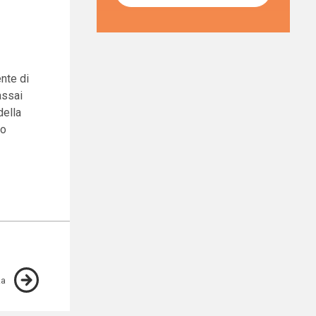
ente di
assai
della
no
za