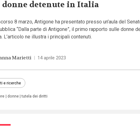
 donne detenute in Italia
scorso 8 marzo, Antigone ha presentato presso un’aula del Senat
bblica “Dalla parte di Antigone”, il primo rapporto sulle donne d
ia. L’articolo ne illustra i principali contenuti.
anna Marietti
|
14 aprile 2023
ti e ricerche
ere
donne
tutela dei diritti