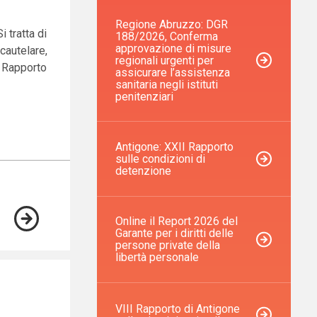
Regione Abruzzo: DGR
i tratta di
188/2026, Conferma
approvazione di misure
 cautelare,
regionali urgenti per
el Rapporto
assicurare l’assistenza
sanitaria negli istituti
penitenziari
Antigone: XXII Rapporto
sulle condizioni di
detenzione
Online il Report 2026 del
Garante per i diritti delle
persone private della
libertà personale
VIII Rapporto di Antigone