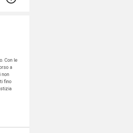
o. Con le
corso a
i non
i fino
ustizia