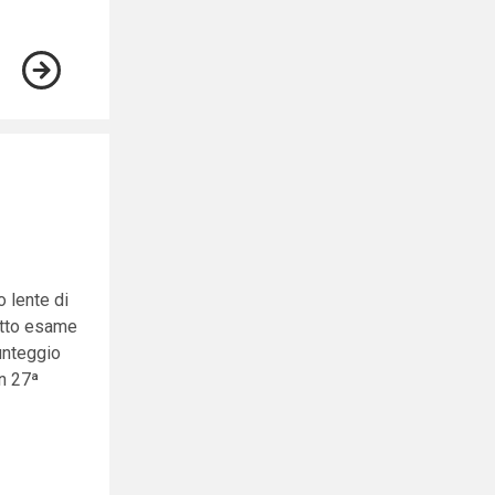
 lente di
otto esame
unteggio
in 27ª