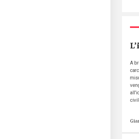
L’
A br
carc
misu
veng
all'
civil
Gia