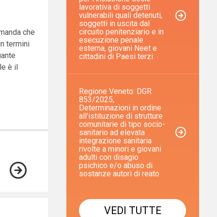
lavorativa di soggetti
vulnerabili quali detenuti,
soggetti in uscita dal
circuito penitenziario e in
 domanda che
esecuzione penale
in termini
esterna, giovani Neet e
uante
cittadini di Paesi terzi
e è il
Regione Veneto: DGR
853/2025,
Determinazioni in ordine
all’istituzione di strutture
comunitarie di tipo socio-
sanitario ad elevata
integrazione sanitaria
rivolte a minori e giovani
adulti con disagio
psichico e/o abuso di
sostanze autori di reato
VEDI TUTTE