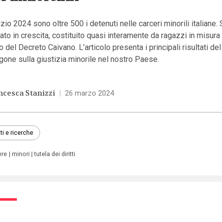
izio 2024 sono oltre 500 i detenuti nelle carceri minorili italiane. S
ato in crescita, costituito quasi interamente da ragazzi in misura
o del Decreto Caivano. L’articolo presenta i principali risultati d
gone sulla giustizia minorile nel nostro Paese.
ncesca Stanizzi
|
26 marzo 2024
ti e ricerche
ere
minori
tutela dei diritti