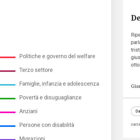
De
Ripe
parl
tris
Politiche e governo del welfare
gius
otto
Terzo settore
Famiglie, infanzia e adolescenza
Gia
Povertà e disuguaglianze
Anziani
Da
Persone con disabilità
carc
Migrazioni