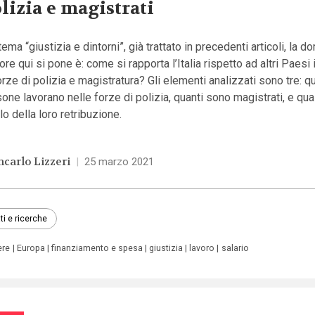
lizia e magistrati
tema “giustizia e dintorni”, già trattato in precedenti articoli, la
tore qui si pone è: come si rapporta l’Italia rispetto ad altri Paesi 
orze di polizia e magistratura? Gli elementi analizzati sono tre: q
one lavorano nelle forze di polizia, quanti sono magistrati, e qual
llo della loro retribuzione.
ncarlo Lizzeri
|
25 marzo 2021
ti e ricerche
ere
Europa
finanziamento e spesa
giustizia
lavoro
salario