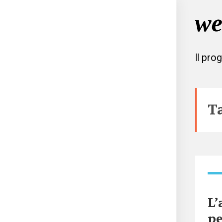
Il pro
T
L’
p