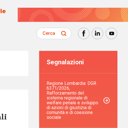
le
Cerca
Segnalazioni
Regione Lombardia: DGR
6371/2026,
Rafforzamento del
sistema regionale di
welfare penale e sviluppo
di azioni di giustizia di
comunità e di coesione
li
sociale