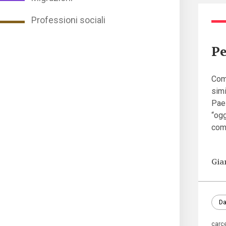
Professioni sociali
Pe
Comp
simi
Paes
“ogg
com
Gia
Da
carc