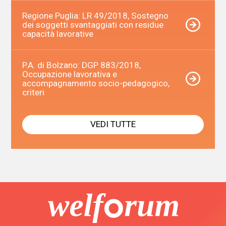
Regione Puglia: LR 49/2018, Sostegno
dei soggetti svantaggiati con residue
capacità lavorative
P.A. di Bolzano: DGP 883/2018,
Occupazione lavorativa e
accompagnamento socio-pedagogico,
criteri
VEDI TUTTE