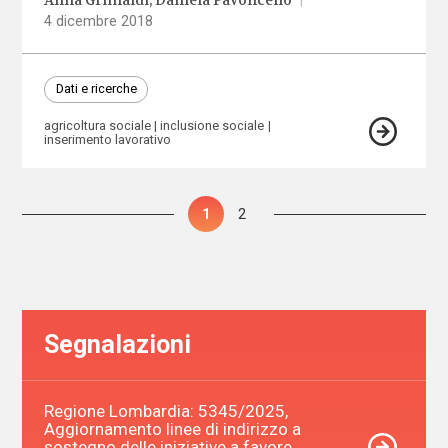
Anna Grimaldi
Daniela Pavoncello
4 dicembre 2018
Dati e ricerche
agricoltura sociale
inclusione sociale
inserimento lavorativo
Paginazione
Pagina
1
Pagina
2
degli
articoli
Segnalazioni
Regione Lombardia: 5345/2025,
Aggiornamento linee di indirizzo a
sostegno delle iniziative a favore