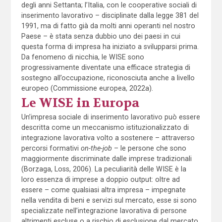
degli anni Settanta; l’Italia, con le cooperative sociali di
inserimento lavorativo – disciplinate dalla legge 381 del
1991, ma di fatto già da molti anni operanti nel nostro
Paese – è stata senza dubbio uno dei paesi in cui
questa forma di impresa ha iniziato a svilupparsi prima.
Da fenomeno di nicchia, le WISE sono
progressivamente diventate una efficace strategia di
sostegno all’occupazione, riconosciuta anche a livello
europeo (Commissione europea, 2022a).
Le WISE in Europa
Un’impresa sociale di inserimento lavorativo può essere
descritta come un meccanismo istituzionalizzato di
integrazione lavorativa volto a sostenere – attraverso
percorsi formativi
on-the-job
– le persone che sono
maggiormente discriminate dalle imprese tradizionali
(Borzaga, Loss, 2006). La peculiarità delle WISE è la
loro essenza di imprese a doppio output: oltre ad
essere – come qualsiasi altra impresa – impegnate
nella vendita di beni e servizi sul mercato, esse si sono
specializzate nell’integrazione lavorativa di persone
altrimenti escluse o a rischio di esclusione dal mercato