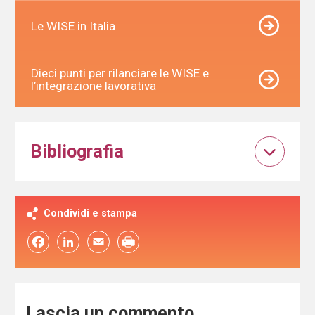
Le WISE in Italia
Dieci punti per rilanciare le WISE e
l’integrazione lavorativa
Bibliografia
Condividi e stampa
Facebook
LinkedIn
Email
Lascia un commento