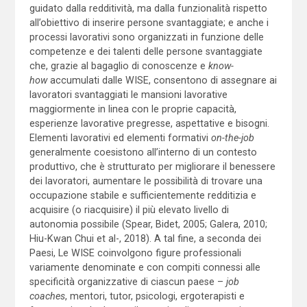
guidato dalla redditività, ma dalla funzionalità rispetto
all’obiettivo di inserire persone svantaggiate; e anche i
processi lavorativi sono organizzati in funzione delle
competenze e dei talenti delle persone svantaggiate
che, grazie al bagaglio di conoscenze e
know-
how
accumulati dalle WISE, consentono di assegnare ai
lavoratori svantaggiati le mansioni lavorative
maggiormente in linea con le proprie capacità,
esperienze lavorative pregresse, aspettative e bisogni.
Elementi lavorativi ed elementi formativi
on-the-job
generalmente coesistono all’interno di un contesto
produttivo, che è strutturato per migliorare il benessere
dei lavoratori, aumentare le possibilità di trovare una
occupazione stabile e sufficientemente redditizia e
acquisire (o riacquisire) il più elevato livello di
autonomia possibile (Spear, Bidet, 2005; Galera, 2010;
Hiu-Kwan Chui et al-, 2018). A tal fine, a seconda dei
Paesi, Le WISE coinvolgono figure professionali
variamente denominate e con compiti connessi alle
specificità organizzative di ciascun paese –
job
coaches
, mentori, tutor, psicologi, ergoterapisti e