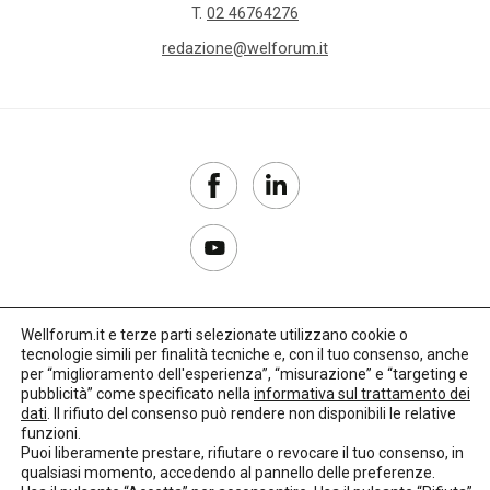
T.
02 46764276
redazione@welforum.it
Wellforum.it e terze parti selezionate utilizzano cookie o
tecnologie simili per finalità tecniche e, con il tuo consenso, anche
Copyright 2017–2026
per “miglioramento dell'esperienza”, “misurazione” e “targeting e
pubblicità” come specificato nella
informativa sul trattamento dei
Privacy Policy
dati
. Il rifiuto del consenso può rendere non disponibili le relative
funzioni.
Impostazioni cookie
Puoi liberamente prestare, rifiutare o revocare il tuo consenso, in
qualsiasi momento, accedendo al pannello delle preferenze.
🌳
Credits:
LO Studio