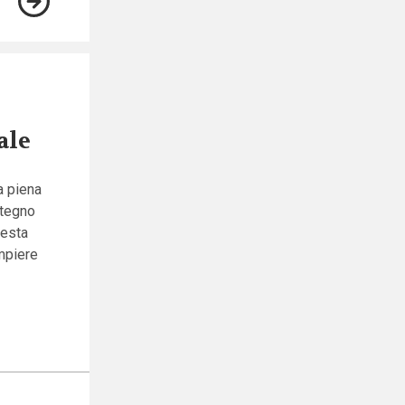
ale
la piena
stegno
uesta
mpiere