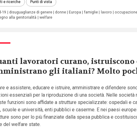
ti e ricerche
Punti di vista
d-19
disuguaglianze di genere
donne
Europa
famiglie
lavoro
occupazion
gno alla genitorialità
welfare
anti lavoratori curano, istruiscono 
ministrano gli italiani? Molto poc
re e assistere, educare e istruire, amministrare e difendere sono
ioni essenziali per la riproduzione di una società. Nelle societ
te funzioni sono affidate a strutture specializzate: ospedali e c
, scuole e università, enti pubblici e caserme. E nei paesi europ
tture sono per lo più finanziate dalla spesa pubblica e costituis
e del welfare state.