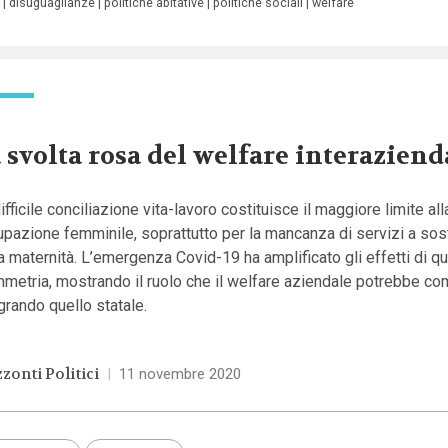
disuguaglianze
politiche abitative
politiche sociali
welfare
 svolta rosa del welfare interaziend
ifficile conciliazione vita-lavoro costituisce il maggiore limite al
upazione femminile, soprattutto per la mancanza di servizi a so
a maternità. L’emergenza Covid-19 ha amplificato gli effetti di q
metria, mostrando il ruolo che il welfare aziendale potrebbe co
grando quello statale.
zonti Politici
|
11 novembre 2020