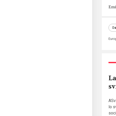
Emi
Da
Euro
La
sv
ASvi
lo s
soc