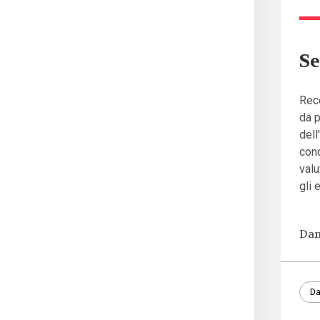
Se
Rece
da p
dell
cond
valu
gli 
Dan
Da