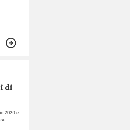
i di
cio 2020 e
sse