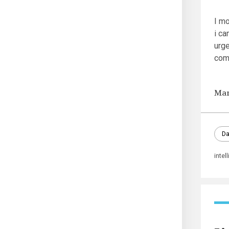
I mo
i ca
urge
come
Mar
Da
intel