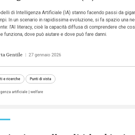
delli di Intelligenza Artificiale (IA) stanno facendo passi da gigan
mpi. In un scenario in rapidissima evoluzione, si fa spazio una n
nte: l’AI literacy, cioè la capacità diffusa di comprendere che cos’
 funziona, dove può aiutare e dove può fare danni.
ta Gentile
|
27 gennaio 2026
ti e ricerche
Punti di vista
ligenza artificiale
welfare