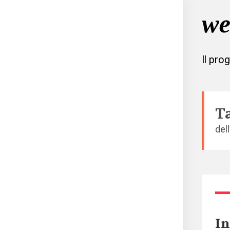
Il pro
T
del
In