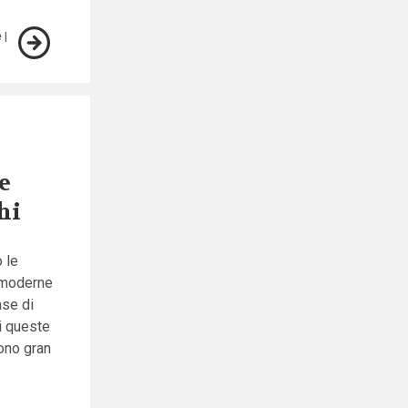
e
e
hi
 le
à moderne
ase di
ei queste
cono gran