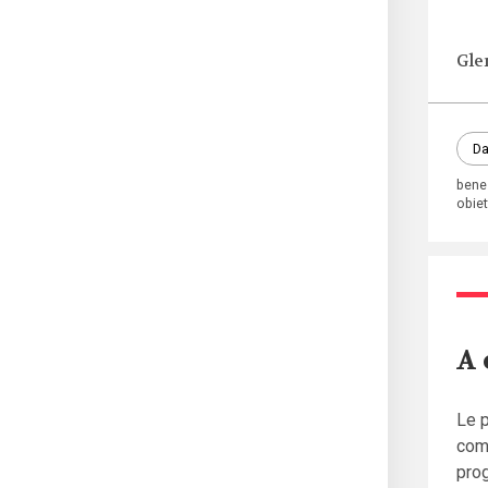
Gle
Da
bene
obiet
A 
Le p
come
prog