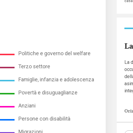
casa
La
Politiche e governo del welfare
La d
Terzo settore
occ
dell
Famiglie, infanzia e adolescenza
asim
inte
Povertà e disuguaglianze
Anziani
Oriz
Persone con disabilità
Migrazioni