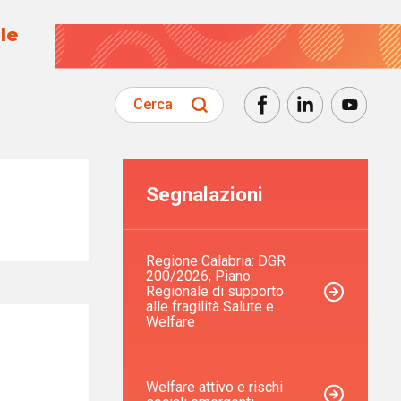
le
Cerca
Segnalazioni
Regione Calabria: DGR
200/2026, Piano
Regionale di supporto
alle fragilità Salute e
Welfare
Welfare attivo e rischi