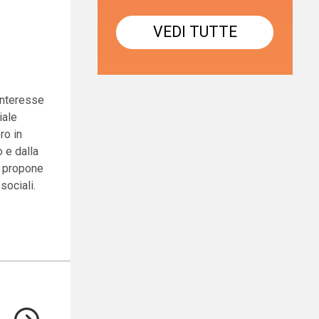
VEDI TUTTE
interesse
iale
ro in
 e dalla
o propone
sociali.