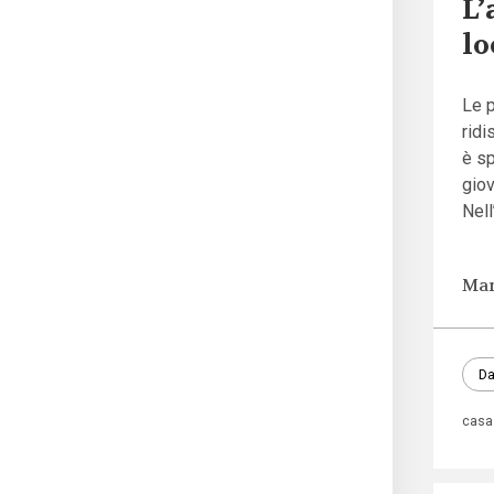
L’
lo
Le p
ridi
è sp
gio
Nell
Mar
Da
casa