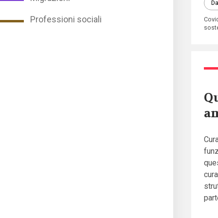
Da
Professioni sociali
Covi
soste
Qu
am
Cura
funz
ques
cura
stru
part