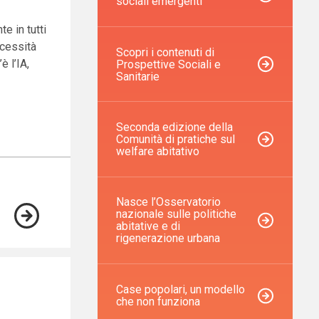
sociali emergenti
te in tutti
ecessità
Scopri i contenuti di
è l’IA,
Prospettive Sociali e
Sanitarie
Seconda edizione della
Comunità di pratiche sul
welfare abitativo
Nasce l’Osservatorio
nazionale sulle politiche
abitative e di
rigenerazione urbana
Case popolari, un modello
che non funziona