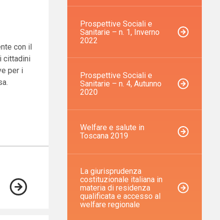
Prospettive Sociali e
Sanitarie – n. 1, Inverno
2022
nte con il
 cittadini
e per i
Prospettive Sociali e
sa.
Sanitarie – n. 4, Autunno
2020
Welfare e salute in
Toscana 2019
La giurisprudenza
costituzionale italiana in
materia di residenza
qualificata e accesso al
welfare regionale