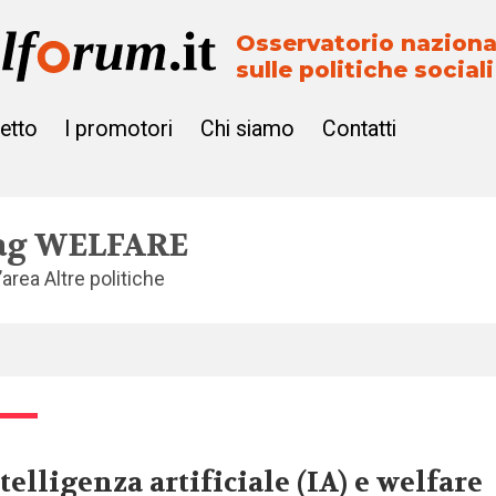
Osservatorio naziona
sulle politiche sociali
getto
I promotori
Chi siamo
Contatti
ag
WELFARE
l’area
Altre politiche
telligenza artificiale (IA) e welfare