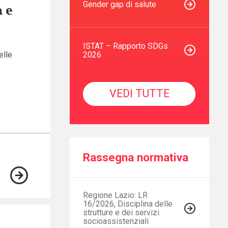
Gender gap di salute
à e
ISTAT – Rapporto SDGs
elle
2026
VEDI TUTTE
Rassegna normativa
Regione Lazio: LR
16/2026, Disciplina delle
strutture e dei servizi
socioassistenziali