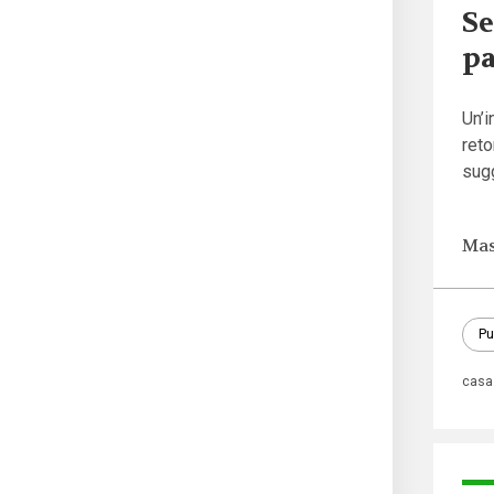
Se
pa
Un’i
reto
sugg
Mas
Pu
casa