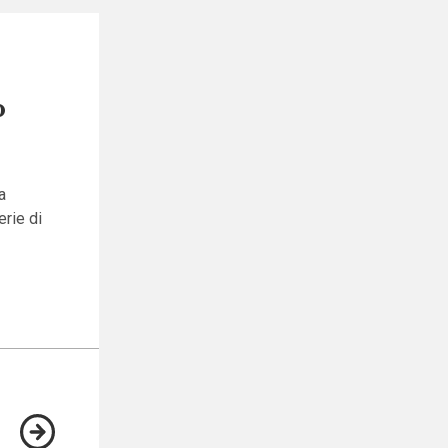
o
a
erie di