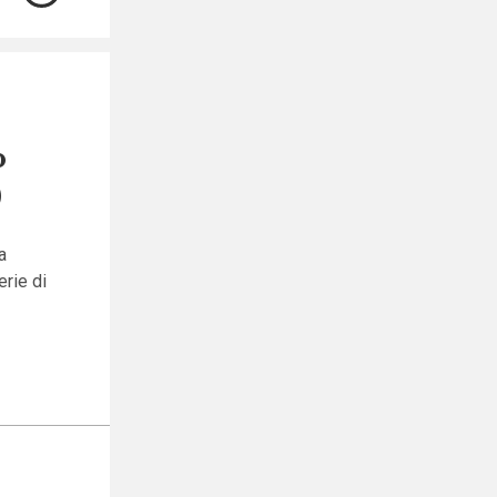
o
)
a
erie di