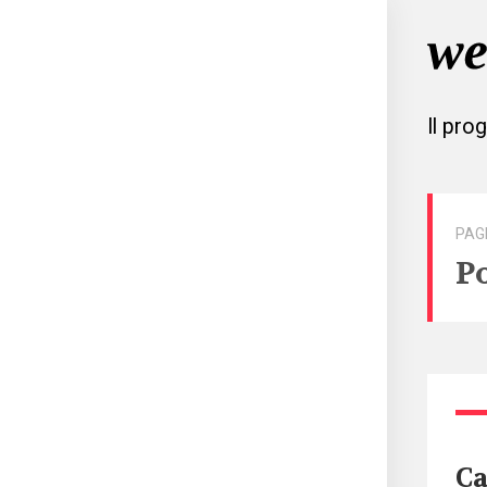
Il pro
PAG
P
Ca