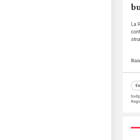
bu
La R
cont
stru
Ran
Es
budge
Regi