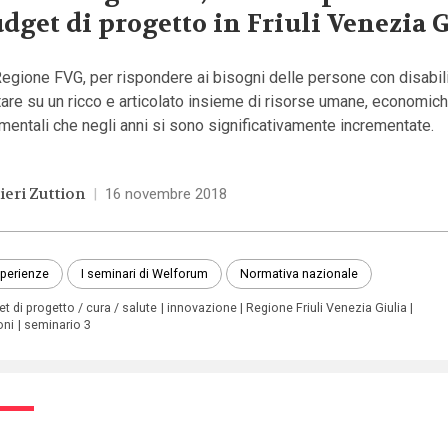
dget di progetto in Friuli Venezia 
egione FVG, per rispondere ai bisogni delle persone con disabili
are su un ricco e articolato insieme di risorse umane, economic
mentali che negli anni si sono significativamente incrementate.
ieri Zuttion
|
16 novembre 2018
perienze
I seminari di Welforum
Normativa nazionale
t di progetto / cura / salute
innovazione
Regione Friuli Venezia Giulia
oni
seminario 3