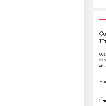
Co
Un
Qual
Info
arti
Mau
No