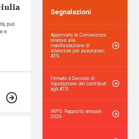
Giulia
Segnalazioni
tà, può
he e
Approvate le Convenzioni
relative alla
manifestazione di
interesse per assunzioni
ATS
Firmato il Decreto di
liquidazione dei contributi
agli ATS
INPS: Rapporto annuale
2026