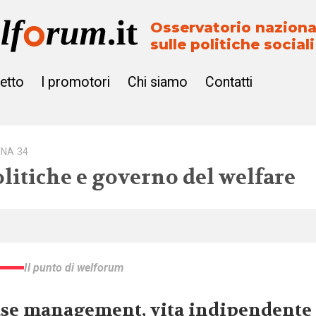
Osservatorio naziona
sulle politiche sociali
getto
I promotori
Chi siamo
Contatti
INA 34
olitiche e governo del welfare
Il punto di welforum
se management, vita indipendente