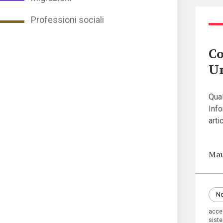
Professioni sociali
Co
Un
Qual
Info
arti
Mau
No
acces
siste