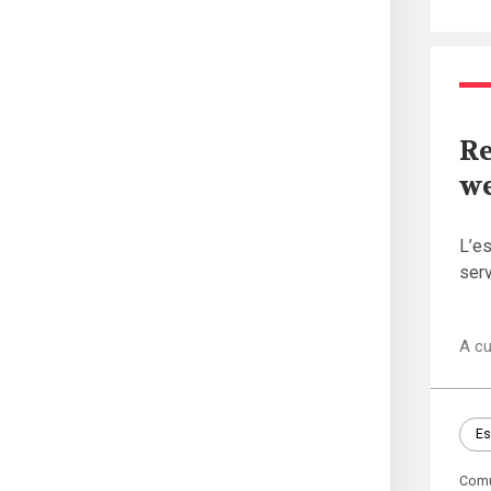
Re
we
L’es
serv
A cu
Es
Com