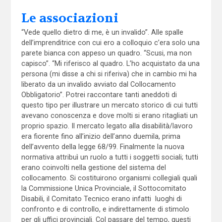
Le associazioni
“Vede quello dietro di me, è un invalido”. Alle spalle
dell’imprenditrice con cui ero a colloquio c’era solo una
parete bianca con appeso un quadro. “Scusi, ma non
capisco”. “Mi riferisco al quadro. L’ho acquistato da una
persona (mi disse a chi si riferiva) che in cambio mi ha
liberato da un invalido avviato dal Collocamento
Obbligatorio”. Potrei raccontare tanti aneddoti di
questo tipo per illustrare un mercato storico di cui tutti
avevano conoscenza e dove molti si erano ritagliati un
proprio spazio. Il mercato legato alla disabilità/lavoro
era fiorente fino all’inizio dell’anno duemila, prima
dell’avvento della legge 68/99. Finalmente la nuova
normativa attribuì un ruolo a tutti i soggetti sociali; tutti
erano coinvolti nella gestione del sistema del
collocamento. Si costituirono organismi collegiali quali
la Commissione Unica Provinciale, il Sottocomitato
Disabili, il Comitato Tecnico erano infatti luoghi di
confronto e di controllo, e indirettamente di stimolo
per gli uffici provinciali. Col passare del tempo, questi