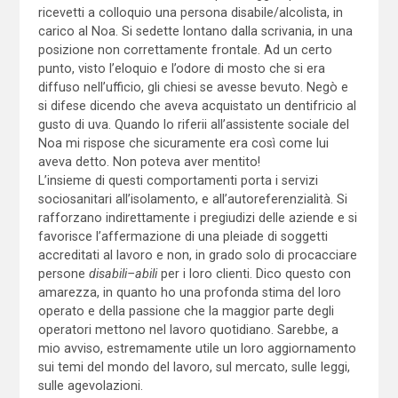
ricevetti a colloquio una persona disabile/alcolista, in
carico al Noa. Si sedette lontano dalla scrivania, in una
posizione non correttamente frontale. Ad un certo
punto, visto l’eloquio e l’odore di mosto che si era
diffuso nell’ufficio, gli chiesi se avesse bevuto. Negò e
si difese dicendo che aveva acquistato un dentifricio al
gusto di uva. Quando lo riferii all’assistente sociale del
Noa mi rispose che sicuramente era così come lui
aveva detto. Non poteva aver mentito!
L’insieme di questi comportamenti porta i servizi
sociosanitari all’isolamento, e all’autoreferenzialità. Si
rafforzano indirettamente i pregiudizi delle aziende e si
favorisce l’affermazione di una pleiade di soggetti
accreditati al lavoro e non, in grado solo di procacciare
persone
disabili–abili
per i loro clienti. Dico questo con
amarezza, in quanto ho una profonda stima del loro
operato e della passione che la maggior parte degli
operatori mettono nel lavoro quotidiano. Sarebbe, a
mio avviso, estremamente utile un loro aggiornamento
sui temi del mondo del lavoro, sul mercato, sulle leggi,
sulle agevolazioni.