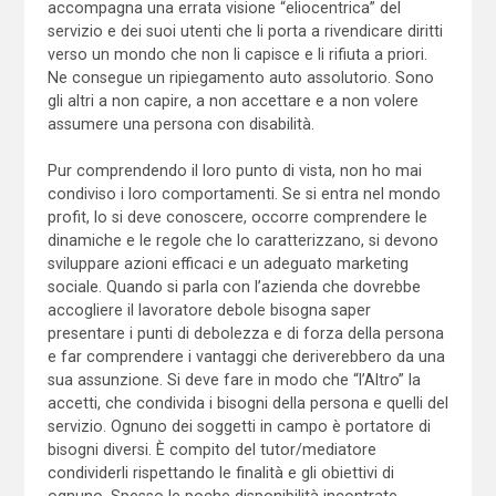
accompagna una errata visione “eliocentrica” del
servizio e dei suoi utenti che li porta a rivendicare diritti
verso un mondo che non li capisce e li rifiuta a priori.
Ne consegue un ripiegamento auto assolutorio. Sono
gli altri a non capire, a non accettare e a non volere
assumere una persona con disabilità.
Pur comprendendo il loro punto di vista, non ho mai
condiviso i loro comportamenti. Se si entra nel mondo
profit, lo si deve conoscere, occorre comprendere le
dinamiche e le regole che lo caratterizzano, si devono
sviluppare azioni efficaci e un adeguato marketing
sociale. Quando si parla con l’azienda che dovrebbe
accogliere il lavoratore debole bisogna saper
presentare i punti di debolezza e di forza della persona
e far comprendere i vantaggi che deriverebbero da una
sua assunzione. Si deve fare in modo che “l’Altro” la
accetti, che condivida i bisogni della persona e quelli del
servizio. Ognuno dei soggetti in campo è portatore di
bisogni diversi. È compito del tutor/mediatore
condividerli rispettando le finalità e gli obiettivi di
ognuno. Spesso le poche disponibilità incontrate,