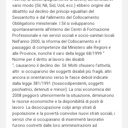
vario modo (Sil, Nil, Sisl, Uoil, ecc.) ebbero origine dal
dibattito sul declino dei principi egualitari del
Sessantotto e dal fallimento del Collocamento
Obbligatorio ministeriale. I Sil si svilupparono
spontaneamente all’interno dei Centri di Formazione
Professionale e nei servizi sociali e socio-sanitari locali.
Nell’anno 2000, la riforma del Collocamento e il
passaggio di competenze dal Ministero alle Regioni e
alle Province, nonché il varo della legge 68/1999 “
Norme per il diritto al lavoro dei disabili
“, causarono il declino dei Sil. Molti chiusero l’attività,
altri si occuparono dei soggetti disabili più fragili, altri
ancora si orientarono verso le fasce deboli indicate
dalla legge 381/1991 (tossicodipendenti, soggetti
psichiatrici, detenuti e minori). La crisi economica del
2008 peggiorò ulteriormente la situazione, diminuirono
le risorse economiche e la disponibilità di posti di
lavoro. La disoccupazione colpì ampi strati di
popolazione e la povertà coinvolse nuovi strati sociali; i
servizi che si occupavano di inserimenti lavorativi
furono costretti dalle loro amministrazioni ad