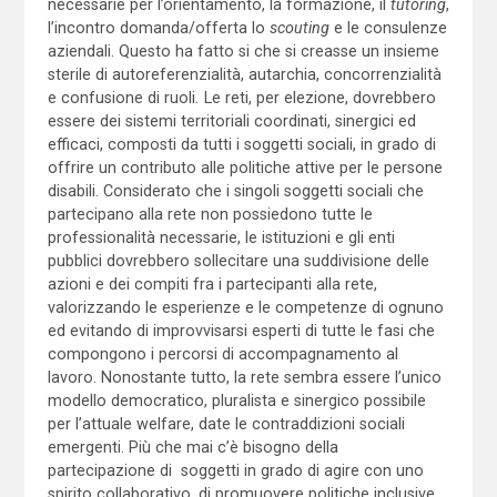
necessarie per l’orientamento, la formazione, il
tutoring
,
l’incontro domanda/offerta lo
scouting
e le consulenze
aziendali. Questo ha fatto si che si creasse un insieme
sterile di autoreferenzialità, autarchia, concorrenzialità
e confusione di ruoli
.
Le reti, per elezione, dovrebbero
essere dei sistemi territoriali coordinati, sinergici ed
efficaci, composti da tutti i soggetti sociali, in grado di
offrire un contributo alle politiche attive per le persone
disabili. Considerato che i singoli soggetti sociali che
partecipano alla rete non possiedono tutte le
professionalità necessarie, le istituzioni e gli enti
pubblici dovrebbero sollecitare una suddivisione delle
azioni e dei compiti fra i partecipanti alla rete,
valorizzando le esperienze e le competenze di ognuno
ed evitando di improvvisarsi esperti di tutte le fasi che
compongono i percorsi di accompagnamento al
lavoro. Nonostante tutto, la rete sembra essere l’unico
modello democratico, pluralista e sinergico possibile
per l’attuale welfare, date le contraddizioni sociali
emergenti. Più che mai c’è bisogno della
partecipazione di soggetti in grado di agire con uno
spirito collaborativo, di promuovere politiche inclusive