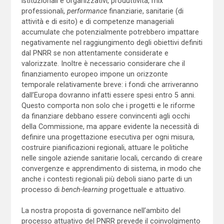
istituzionali e organizzativi, produttività, mix
professionali,
performance
finanziarie, sanitarie (di
attività e di esito) e di competenze manageriali
accumulate che potenzialmente potrebbero impattare
negativamente nel raggiungimento degli obiettivi definiti
dal PNRR se non attentamente considerate e
valorizzate. Inoltre è necessario considerare che il
finanziamento europeo impone un orizzonte
temporale relativamente breve: i fondi che arriveranno
dall’Europa dovranno infatti essere spesi entro 5 anni.
Questo comporta non solo che i progetti e le riforme
da finanziare debbano essere convincenti agli occhi
della Commissione, ma appare evidente la necessità di
definire una progettazione esecutiva per ogni misura,
costruire pianificazioni regionali, attuare le politiche
nelle singole aziende sanitarie locali, cercando di creare
convergenze e apprendimento di sistema, in modo che
anche i contesti regionali più deboli siano parte di un
processo di
bench-learning
progettuale e attuativo.
La nostra proposta di governance nell’ambito del
processo attuativo del PNRR prevede il coinvolgimento