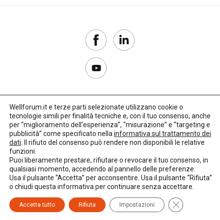
Wellforum.it e terze parti selezionate utilizzano cookie o
tecnologie simili per finalità tecniche e, con il tuo consenso, anche
Copyright 2017–2026
per “miglioramento dell'esperienza”, “misurazione” e “targeting e
pubblicità” come specificato nella
informativa sul trattamento dei
Privacy Policy
dati
. Il rifiuto del consenso può rendere non disponibili le relative
funzioni.
Impostazioni cookie
Puoi liberamente prestare, rifiutare o revocare il tuo consenso, in
qualsiasi momento, accedendo al pannello delle preferenze.
🌳
Credits:
LO Studio
Usa il pulsante “Accetta” per acconsentire. Usa il pulsante “Rifiuta”
o chiudi questa informativa per continuare senza accettare.
Close GDPR C
Accetta tutto
Rifiuta
Impostazioni