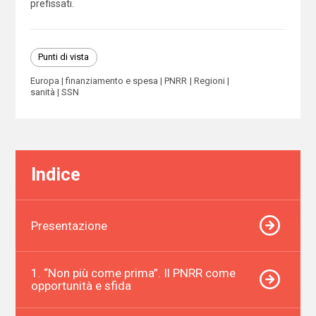
prefissati.
Punti di vista
Europa
finanziamento e spesa
PNRR
Regioni
sanità
SSN
Indice
Presentazione
1. “Non più come prima”. Il PNRR come
opportunità e sfida