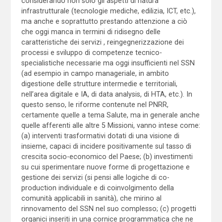
considerando non solo gli aspetti di natura
infrastrutturale (tecnologie mediche, edilizia, ICT, etc.),
ma anche e soprattutto prestando attenzione a ciò
che oggi manca in termini di ridisegno delle
caratteristiche dei servizi , reingegnerizzazione dei
processi e sviluppo di competenze tecnico-
specialistiche necessarie ma oggi insufficienti nel SSN
(ad esempio in campo manageriale, in ambito
digestione delle strutture intermedie e territoriali,
nell’area digitale e IA, di data analysis, di HTA, etc.). In
questo senso, le riforme contenute nel PNRR,
certamente quelle a tema Salute, ma in generale anche
quelle afferenti alle altre 5 Missioni, vanno intese come:
(a) interventi trasformativi dotati di una visione di
insieme, capaci di incidere positivamente sul tasso di
crescita socio-economico del Paese; (b) investimenti
su cui sperimentare nuove forme di progettazione e
gestione dei servizi (si pensi alle logiche di co-
production individuale e di coinvolgimento della
comunità applicabili in sanità), che mirino al
rinnovamento del SSN nel suo complesso; (c) progetti
organici inseriti in una cornice programmatica che ne