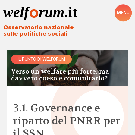
MENU
Osservatorio nazionale
sulle politiche sociali
IL PUNTO DI WELFORUM
Verso un welfare più forte, ma
davvero coeso e comunitario?
3.1. Governance e
riparto del PNRR per
il SSN