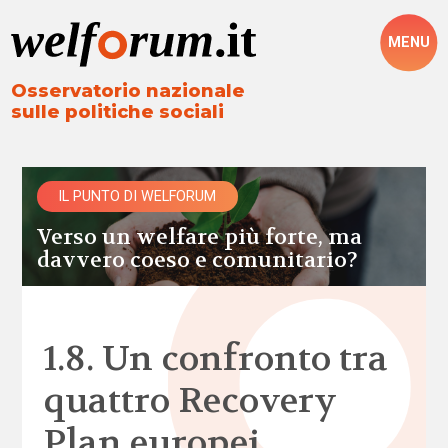
MENU
Osservatorio nazionale
sulle politiche sociali
IL PUNTO DI WELFORUM
Verso un welfare più forte, ma
davvero coeso e comunitario?
1.8. Un confronto tra
quattro Recovery
Plan europei