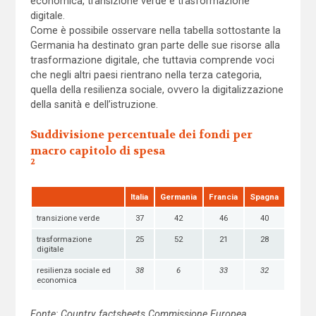
economica, transizione verde e trasformazione
digitale.
Come è possibile osservare nella tabella sottostante la
Germania ha destinato gran parte delle sue risorse alla
trasformazione digitale, che tuttavia comprende voci
che negli altri paesi rientrano nella terza categoria,
quella della resilienza sociale, ovvero la digitalizzazione
della sanità e dell’istruzione.
Suddivisione percentuale dei fondi per
macro capitolo di spesa
2
Italia
Germania
Francia
Spagna
transizione verde
37
42
46
40
trasformazione
25
52
21
28
digitale
resilienza sociale ed
38
6
33
32
economica
Fonte: Country factsheets Commissione Europea