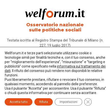
Osservatorio nazionale
sulle politiche sociali
Testata iscritta al Registro Stampa del Tribunale di Milano (n.
227, 19 luglio 2017)
Wellforum.it e terze parti selezionate utilizzano cookie o
ISSN 2704-7482
tecnologie simili per finalità tecniche e, con il tuo consenso, anche
per “miglioramento dell'esperienza”, “misurazione” e “targeting e
pubblicità” come specificato nella
informativa sul trattamento dei
dati
. Il rifiuto del consenso può rendere non disponibili le relative
funzioni.
Puoi liberamente prestare, rifiutare o revocare il tuo consenso, in
Associazione per la Ricerca Sociale
qualsiasi momento, accedendo al pannello delle preferenze.
C.F. 97294540154
Usa il pulsante “Accetta” per acconsentire. Usa il pulsante “Rifiuta”
o chiudi questa informativa per continuare senza accettare.
Via Venti Settembre 24
Close GDPR C
20123 Milano
Accetta tutto
Rifiuta
Impostazioni
T.
02 46764276