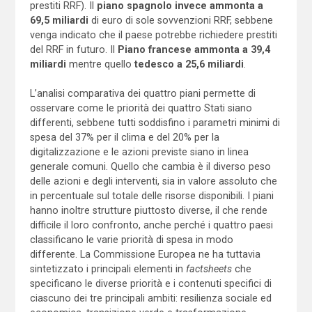
prestiti RRF). Il
piano spagnolo invece ammonta a
69,5 miliardi
di euro di sole sovvenzioni RRF, sebbene
venga indicato che il paese potrebbe richiedere prestiti
del RRF in futuro. Il
Piano francese ammonta a 39,4
miliardi
mentre quello
tedesco a 25,6 miliardi
.
L’analisi comparativa dei quattro piani permette di
osservare come le priorità dei quattro Stati siano
differenti, sebbene tutti soddisfino i parametri minimi di
spesa del 37% per il clima e del 20% per la
digitalizzazione e le azioni previste siano in linea
generale comuni. Quello che cambia è il diverso peso
delle azioni e degli interventi, sia in valore assoluto che
in percentuale sul totale delle risorse disponibili. I piani
hanno inoltre strutture piuttosto diverse, il che rende
difficile il loro confronto, anche perché i quattro paesi
classificano le varie priorità di spesa in modo
differente. La Commissione Europea ne ha tuttavia
sintetizzato i principali elementi in
factsheets
che
specificano le diverse priorità e i contenuti specifici di
ciascuno dei tre principali ambiti: resilienza sociale ed