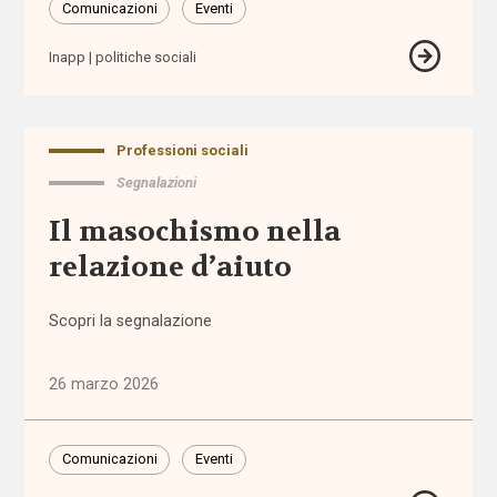
ragionevoli
Comunicazioni
Eventi
Inapp
politiche sociali
accreditamento
Acli
Professioni sociali
Acri
Segnalazioni
Il masochismo nella
ADI
relazione d’aiuto
adolescenti
Scopri la segnalazione
adozione
26 marzo 2026
adozione
internazionale
Comunicazioni
Eventi
affido