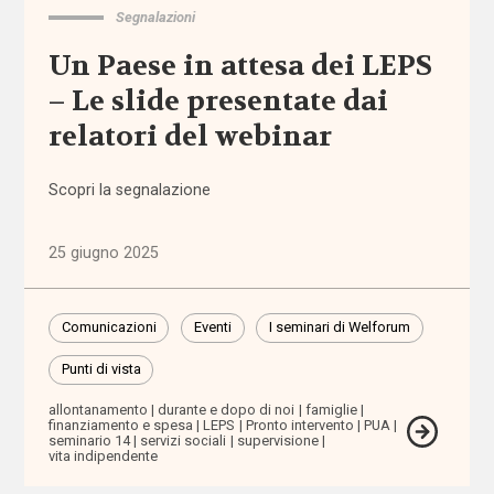
territoriale
Segnalazioni
Un Paese in attesa dei LEPS
associazioni
– Le slide presentate dai
associazioni
relatori del webinar
di
promozione
Scopri la segnalazione
sociale
attività
25 giugno 2025
extra-
scolastiche
Comunicazioni
Eventi
I seminari di Welforum
ausili
Punti di vista
allontanamento
durante e dopo di noi
famiglie
autismo
finanziamento e spesa
LEPS
Pronto intervento
PUA
seminario 14
servizi sociali
supervisione
vita indipendente
auto-
mutuo