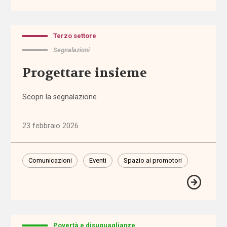
Assegno
di cura
Terzo settore
Segnalazioni
Assegno
di
Progettare insieme
Inclusione
Scopri la segnalazione
Assegno
Unico
Universale
23 febbraio 2026
assistenti
Comunicazioni
Eventi
Spazio ai promotori
familiari
assistenti
sociali
assistenza
Povertà e disuguaglianze