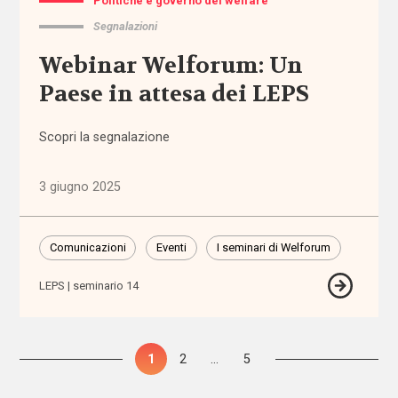
Politiche e governo del welfare
Autorità
Garante per
Segnalazioni
l'Infanzia e
Webinar Welforum: Un
l'Adolescenza
Paese in attesa dei LEPS
autorizzazione
Scopri la segnalazione
badanti
3 giugno 2025
Banca
d'Italia
Comunicazioni
Eventi
I seminari di Welforum
bandi
LEPS
seminario 14
barriere
architettoniche
Paginazione
Pagina
1
Pagina
2
…
Pagina
5
degli
barriere
fisiche e