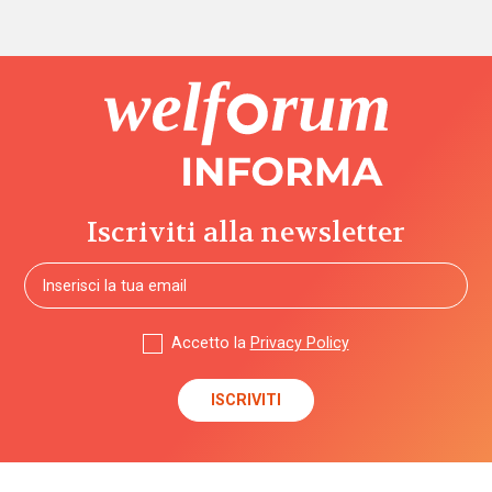
articoli
sensoriali
benessere
beni
confiscati
bilancio
Iscriviti alla newsletter
sociale
Bonus
bebè
Accetto la
Privacy Policy
Bonus
nido
Brexit