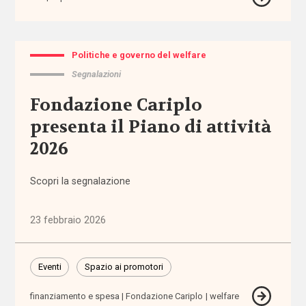
amministrazione
condivisa
Anac
Politiche e governo del welfare
Segnalazioni
anagrafe
Fondazione Cariplo
presenta il Piano di attività
Anci
2026
Anpal
Scopri la segnalazione
appalti
23 febbraio 2026
aree
interne
Eventi
Spazio ai promotori
aspettativa
di vita
finanziamento e spesa
Fondazione Cariplo
welfare