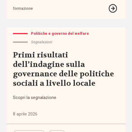
abbandono
formazione
scolastico
aborto
Politiche e governo del welfare
accertamento
Segnalazioni
e
Primi risultati
certificazione
dell’indagine sulla
accessibilità
governance delle politiche
sociali a livello locale
accesso
ai
servizi
Scopri la segnalazione
accoglienza
8 aprile 2026
accomodamenti