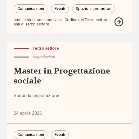
nazionale
Comunicazioni
Eventi
Spazio ai promotori
Normativa
amministrazione condivisa
Codice del Terzo settore
enti di Terzo settore
regionale
Punti
di
Terzo settore
vista
Segnalazioni
Master in Progettazione
Rassegna
normativa
sociale
Spazio ai
Scopri la segnalazione
promotori
24 aprile 2026
Tutti
i tag
Comunicazioni
Eventi