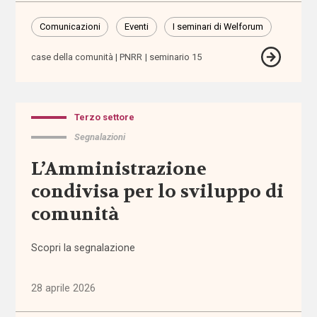
Comunicazioni
Comunicazioni
Eventi
I seminari di Welforum
case della comunità
PNRR
seminario 15
Dati e
ricerche
Esperienze
Terzo settore
Segnalazioni
Eventi
L’Amministrazione
condivisa per lo sviluppo di
I seminari
di
comunità
Welforum
Scopri la segnalazione
Normativa
europea
28 aprile 2026
Normativa