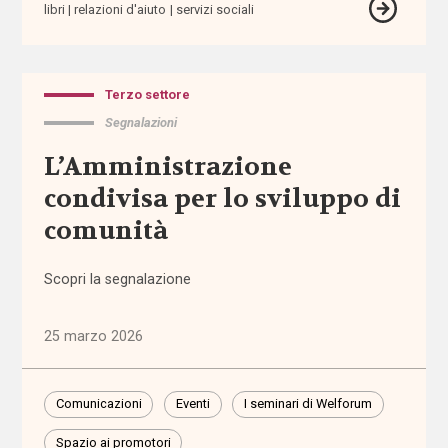
libri
relazioni d'aiuto
servizi sociali
affordability
Terzo settore
ageing
in
Segnalazioni
place
L’Amministrazione
condivisa per lo sviluppo di
AgID
comunità
agricoltura
sociale
Scopri la segnalazione
Alleanza
25 marzo 2026
contro
la
povertà
Comunicazioni
Eventi
I seminari di Welforum
Alleanza
Spazio ai promotori