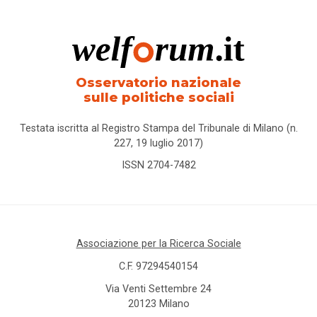
budget
di
progetto
/ cura /
salute
Osservatorio nazionale
sulle politiche sociali
bullismo
Testata iscritta al Registro Stampa del Tribunale di Milano (n.
227, 19 luglio 2017)
buone
prassi
ISSN 2704-7482
CAF
cambiamento
Associazione per la Ricerca Sociale
climatico
C.F. 97294540154
camp
Via Venti Settembre 24
20123 Milano