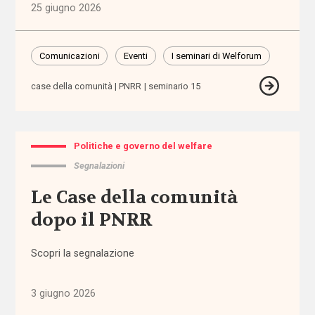
25 giugno 2026
e governo
del welfare
(1.768)
Comunicazioni
Eventi
I seminari di Welforum
Povertà e
case della comunità
PNRR
seminario 15
disuguaglianze
(1.685)
Professioni
Politiche e governo del welfare
sociali
Segnalazioni
(344)
Le Case della comunità
Terzo
dopo il PNRR
settore
(752)
Scopri la segnalazione
Tutto
3 giugno 2026
Sezioni