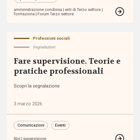
per
l'infanzia
amministrazione condivisa
enti di Terzo settore
formazione
Forum Terzo settore
allontanamento
Professioni sociali
alunni
Segnalazioni
stranieri
Fare supervisione. Teorie e
Alzheimer
pratiche professionali
ambiente
Scopri la segnalazione
ambito
territoriale
3 marzo 2026
amministratore
Comunicazioni
Eventi
di sostegno
libri
supervisione