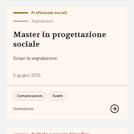
aiuto
Professioni sociali
autodeterminazione
Segnalazioni
Master in progettazione
autonomia
sociale
autonomia
differenziata
Scopri la segnalazione
Autorità
5 giugno 2025
Garante
dei
Diritti
Comunicazioni
Eventi
Autorità
formazione
Garante
Disabilità