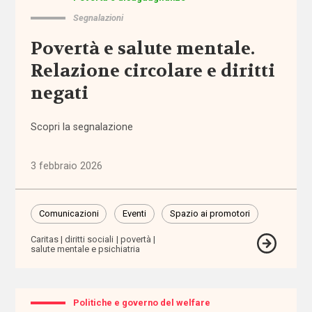
domiciliare
Segnalazioni
Povertà e salute mentale.
assistenza
personale
Relazione circolare e diritti
negati
assistenza
residenziale
Scopri la segnalazione
assistenza
sanitaria
3 febbraio 2026
assistenza
Comunicazioni
Eventi
Spazio ai promotori
scolastica
Caritas
diritti sociali
povertà
salute mentale e psichiatria
assistenza
sociosanitaria
assistenza
Politiche e governo del welfare