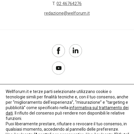
carcere
T.
02 46764276
redazione@welforum.it
care
leavers
caregiver
Caritas
Carta
della
famiglia
Wellforum.it e terze parti selezionate utilizzano cookie o
tecnologie simili per finalità tecniche e, con il tuo consenso, anche
cartella
Copyright 2017–2026
per “miglioramento dell'esperienza”, “misurazione” e “targeting e
sociale
pubblicità” come specificato nella
informativa sul trattamento dei
Privacy Policy
dati
. Il rifiuto del consenso può rendere non disponibili le relative
funzioni.
Impostazioni cookie
casa
Puoi liberamente prestare, rifiutare o revocare il tuo consenso, in
qualsiasi momento, accedendo al pannello delle preferenze.
🌳
Credits:
LO Studio