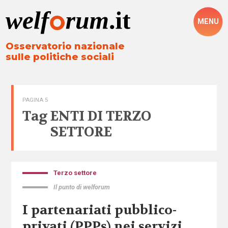
MENU
Osservatorio nazionale
sulle politiche sociali
PAGINA 5
Tag
ENTI DI TERZO
SETTORE
Terzo settore
Il punto di welforum
I partenariati pubblico-
privati (PPPs) nei servizi