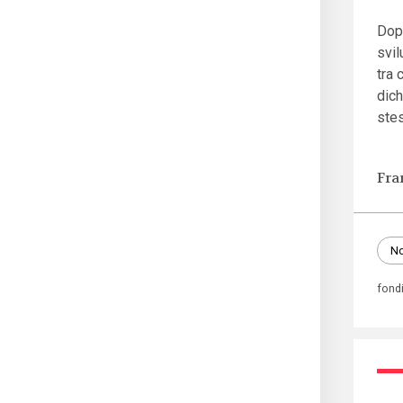
Dopo
svil
tra 
dich
ste
Fra
No
fond