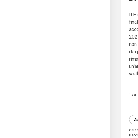
Il 
fina
acco
2027
non 
dei 
rim
un'a
welf
Lau
Da
care
risor