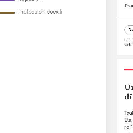
Fra
Professioni sociali
Da
fina
welf
Un
di
Tagl
Ets,
noi”