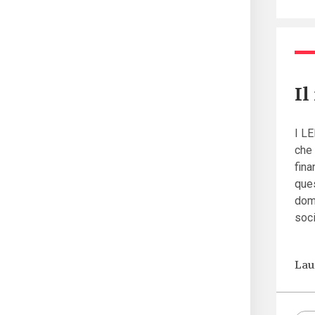
Il
I LE
che 
fina
que
doma
socia
Lau