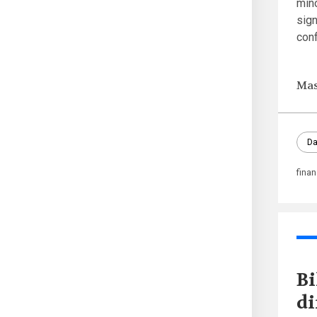
mino
sign
conf
Mas
Da
fina
Bi
di