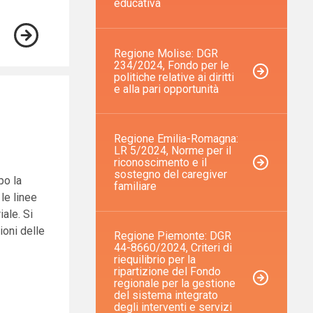
educativa
Regione Molise: DGR
234/2024, Fondo per le
politiche relative ai diritti
e alla pari opportunità
Regione Emilia-Romagna:
LR 5/2024, Norme per il
riconoscimento e il
sostegno del caregiver
po la
familiare
le linee
iale. Si
ioni delle
Regione Piemonte: DGR
44-8660/2024, Criteri di
riequilibrio per la
ripartizione del Fondo
regionale per la gestione
del sistema integrato
degli interventi e servizi