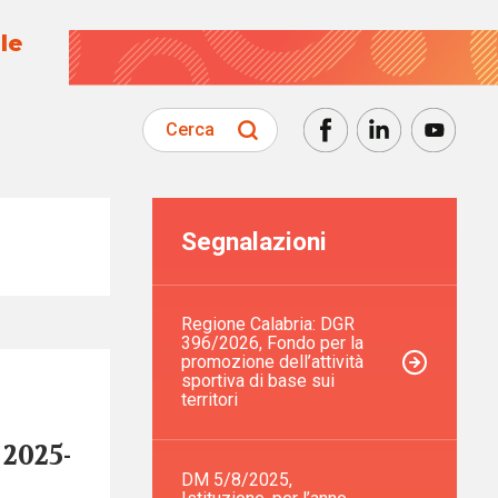
le
Cerca
Segnalazioni
Regione Calabria: DGR
396/2026, Fondo per la
promozione dell’attività
sportiva di base sui
territori
2025-
DM 5/8/2025,