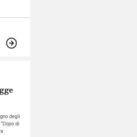
egge
tegno degli
, “Dopo di
va