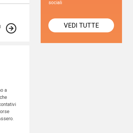
sociali
VEDI TUTTE
no a
 che
ontativi
forse
assero.