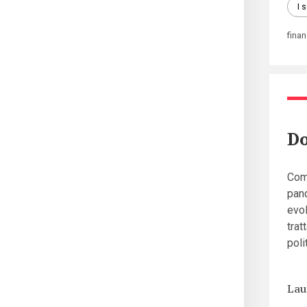
I 
fina
Do
Come
pand
evol
trat
poli
Lau