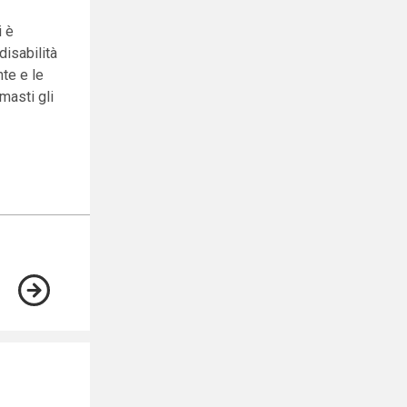
i è
disabilità
nte e le
masti gli