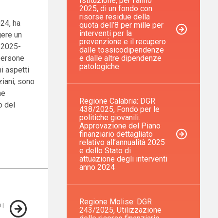
Istituzione, per l’anno
2025, di un fondo con
risorse residue della
24, ha
quota dell’8 per mille per
interventi per la
gere un
prevenzione e il recupero
A 2025-
dalle tossicodipendenze
e dalle altre dipendenze
 persone
patologiche
ni aspetti
ziani, sono
ne
Regione Calabria: DGR
o del
438/2025, Fondo per le
politiche giovanili.
Approvazione del Piano
finanziario dettagliato
relativo all’annualità 2025
e dello Stato di
attuazione degli interventi
anno 2024
Regione Molise: DGR
i
243/2025, Utilizzazione