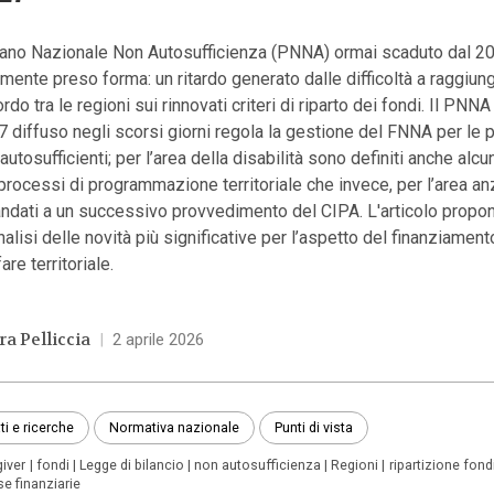
Piano Nazionale Non Autosufficienza (PNNA) ormai scaduto dal 20
lmente preso forma: un ritardo generato dalle difficoltà a raggiun
rdo tra le regioni sui rinnovati criteri di riparto dei fondi. Il PNN
 diffuso negli scorsi giorni regola la gestione del FNNA per le
autosufficienti; per l’area della disabilità sono definiti anche alcu
processi di programmazione territoriale che invece, per l’area an
andati a un successivo provvedimento del CIPA. L'articolo propo
nalisi delle novità più significative per l’aspetto del finanziament
are territoriale.
ra Pelliccia
|
2 aprile 2026
ti e ricerche
Normativa nazionale
Punti di vista
giver
fondi
Legge di bilancio
non autosufficienza
Regioni
ripartizione fond
se finanziarie