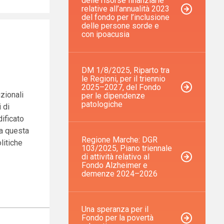
delle risorse finanziarie
relative all’annualità 2023
del fondo per l’inclusione
delle persone sorde e
con ipoacusia
DM 1/8/2025, Riparto tra
le Regioni, per il triennio
2025–2027, del Fondo
uzionali
per le dipendenze
patologiche
 di
dificato
a questa
Regione Marche: DGR
litiche
103/2025, Piano triennale
di attività relativo al
Fondo Alzheimer e
demenze 2024–2026
Una speranza per il
Fondo per la povertà