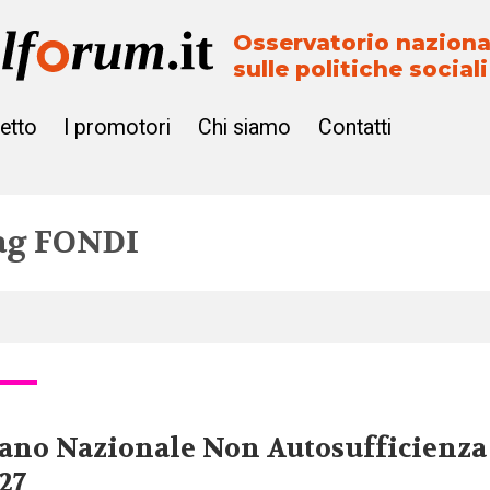
Osservatorio naziona
sulle politiche sociali
getto
I promotori
Chi siamo
Contatti
ag
FONDI
ano Nazionale Non Autosufficienza 
27