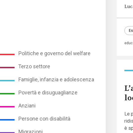
Luc
Es
educ
Politiche e governo del welfare
Terzo settore
Famiglie, infanzia e adolescenza
L’
Povertà e disuguaglianze
lo
Anziani
Le p
Persone con disabilità
ridi
è sp
Migrazioni