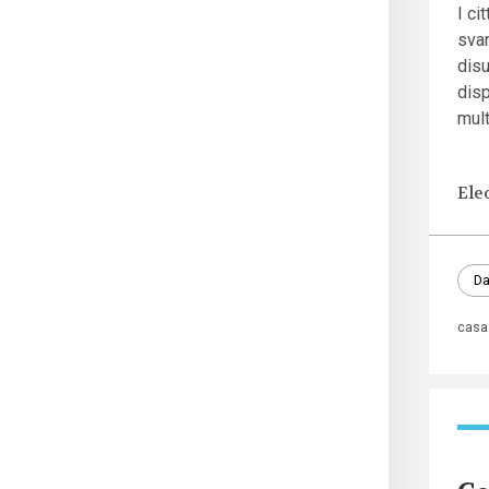
I ci
svan
disu
disp
mul
Ele
Da
casa