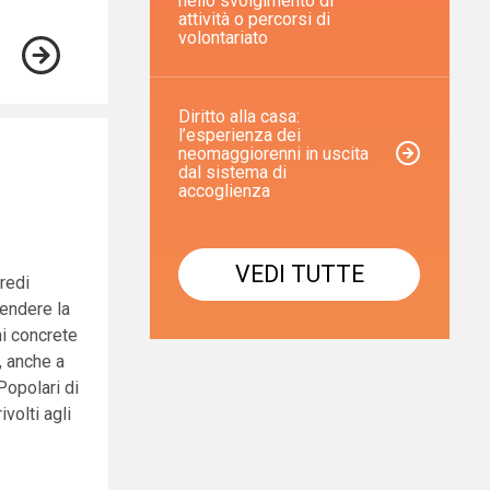
nello svolgimento di
attività o percorsi di
volontariato
Diritto alla casa:
l’esperienza dei
neomaggiorenni in uscita
dal sistema di
accoglienza
VEDI TUTTE
redi
rendere la
ni concrete
, anche a
Popolari di
volti agli