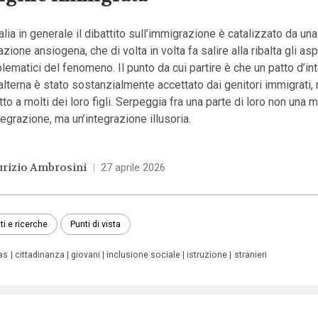
talia in generale il dibattito sull’immigrazione è catalizzato da una
azione ansiogena, che di volta in volta fa salire alla ribalta gli asp
lematici del fenomeno. Il punto da cui partire è che un patto d’i
lterna è stato sostanzialmente accettato dai genitori immigrati,
tto a molti dei loro figli. Serpeggia fra una parte di loro non una
tegrazione, ma un’integrazione illusoria.
rizio Ambrosini
|
27 aprile 2026
ti e ricerche
Punti di vista
as
cittadinanza
giovani
inclusione sociale
istruzione
stranieri