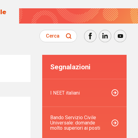
le
Cerca
Segnalazioni
I NEET italiani
Bando Servizio Civile
Universale: domande
molto superiori ai posti