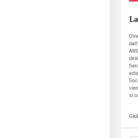
La
OVeR
dall
ARS 
dell
Serv
ediz
Soci
vien
si c
Giul