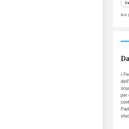
Da
Acli
Da
I Pe
dell
scuo
per
cont
Pado
stud