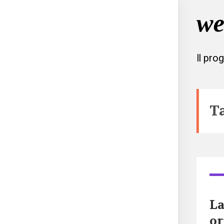
Il pro
T
La
or