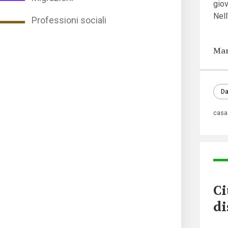
gio
Nell
Professioni sociali
Mar
Da
casa
Ci
di