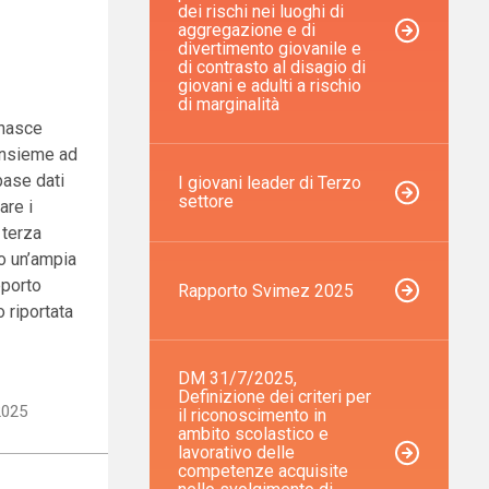
dei rischi nei luoghi di
aggregazione e di
divertimento giovanile e
di contrasto al disagio di
giovani e adulti a rischio
di marginalità
 nasce
 insieme ad
base dati
I giovani leader di Terzo
settore
are i
 terza
so un’ampia
pporto
Rapporto Svimez 2025
 riportata
DM 31/7/2025,
Definizione dei criteri per
2025
il riconoscimento in
ambito scolastico e
lavorativo delle
competenze acquisite