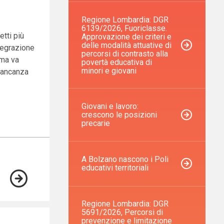
Regione Lombardia: DGR
6139/2026, Fuoriclasse.
etti più
Approvazione dei criteri e
delle modalità attuative di
ntegrazione
percorsi di contrasto alla
 ma va
povertà educativa di
minori e giovani
 mancanza
Giovani e lavoro:
crescono le posizioni
precarie
A Bolzano nascono i Poli
educativi territoriali
Regione Lombardia: DGR
5691/2026, Percorsi di
prevenzione e limitazione