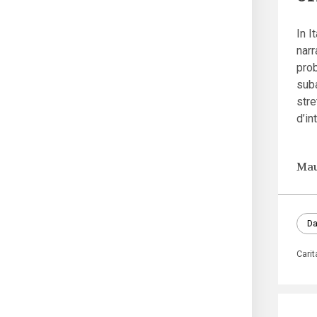
In I
narr
prob
suba
stre
d’in
Mau
Da
Carit