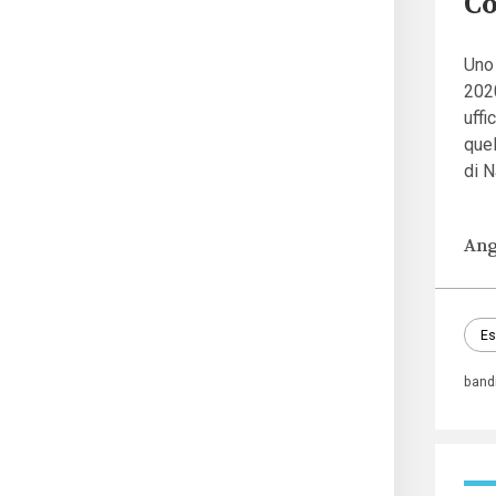
Co
Uno 
2020
uffi
quel
di N
Ang
Es
band