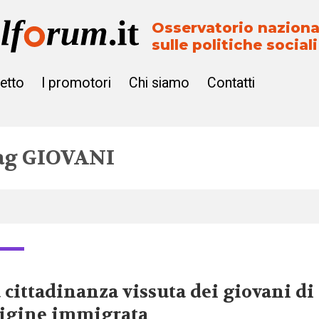
Osservatorio naziona
sulle politiche sociali
getto
I promotori
Chi siamo
Contatti
ag
GIOVANI
 cittadinanza vissuta dei giovani di
igine immigrata