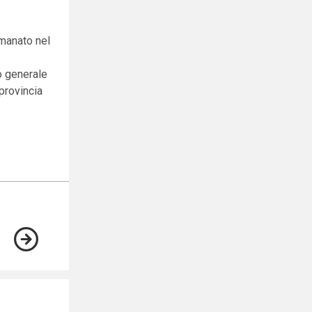
emanato nel
o generale
 provincia