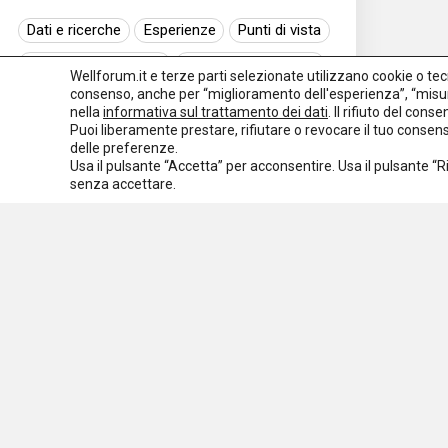
Dati e ricerche
Esperienze
Punti di vista
Normativa nazionale
Normativa regionale
Wellforum.it e terze parti selezionate utilizzano cookie o tecno
consenso, anche per “miglioramento dell'esperienza”, “misur
Normativa europea
Rassegna normativa
nella
informativa sul trattamento dei dati
. Il rifiuto del con
Puoi liberamente prestare, rifiutare o revocare il tuo conse
I seminari di Welforum
Eventi
delle preferenze.
Usa il pulsante “Accetta” per acconsentire. Usa il pulsante “
Spazio ai promotori
senza accettare.