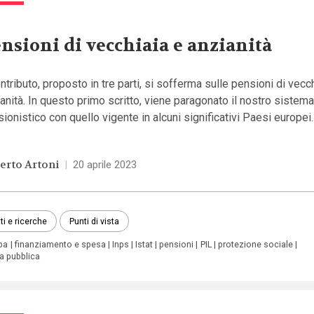
nsioni di vecchiaia e anzianità
ontributo, proposto in tre parti, si sofferma sulle pensioni di vecch
anità. In questo primo scritto, viene paragonato il nostro sistem
ionistico con quello vigente in alcuni significativi Paesi europei.
erto Artoni
|
20 aprile 2023
ti e ricerche
Punti di vista
pa
finanziamento e spesa
Inps
Istat
pensioni
PIL
protezione sociale
a pubblica