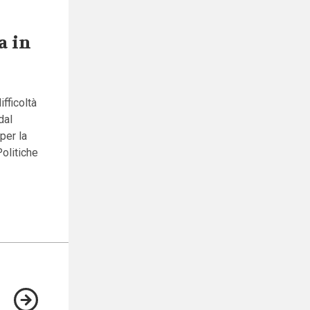
a in
ifficoltà
dal
per la
Politiche