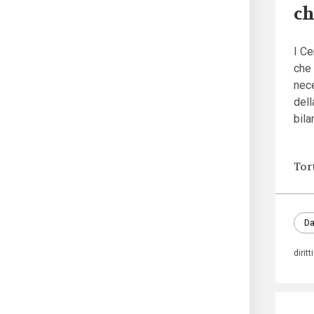
ch
I Ce
che 
nec
dell
bila
Tor
Da
diritti