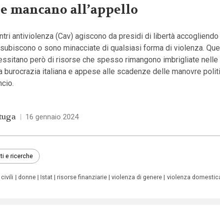
e mancano all’appello
ntri antiviolenza (Cav) agiscono da presidi di libertà accogliend
subiscono o sono minacciate di qualsiasi forma di violenza. Ques
essitano però di risorse che spesso rimangono imbrigliate nelle
a burocrazia italiana e appese alle scadenze delle manovre polit
ncio.
tuga
|
16 gennaio 2024
ti e ricerche
 civili
donne
Istat
risorse finanziarie
violenza di genere
violenza domestic