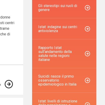
Gli stereotipi sui ruoli di
genere
o donne
ti centri
Istat: indagine sui centri
 trame
antiviolenza
iche di
Rapporto Istat
sull’andamento della
salute nelle regioni
italiane
Suicidi: nasce il primo
osservatorio
epidemiologico in Italia
a
Istat: livelli di istruzione