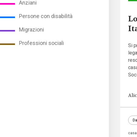
Anziani
Persone con disabilità
Lo
It
Migrazioni
Professioni sociali
Si p
lega
reso
casa
Soci
Ali
Da
casa