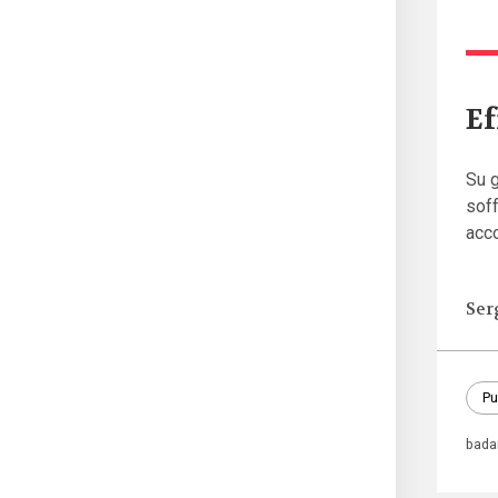
Ef
Su g
soff
acc
Ser
Pu
bada