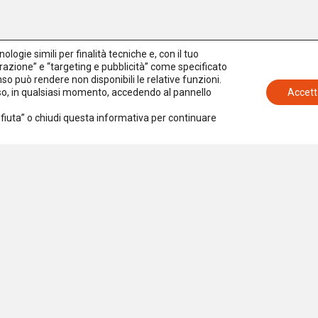
logie simili per finalità tecniche e, con il tuo
azione” e “targeting e pubblicità” come specificato
senso può rendere non disponibili le relative funzioni.
nso, in qualsiasi momento, accedendo al pannello
Accett
Rifiuta” o chiudi questa informativa per continuare
Iscriviti alla newsletter
Accetto la
Privacy Policy