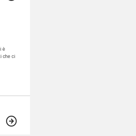
i è
i che ci