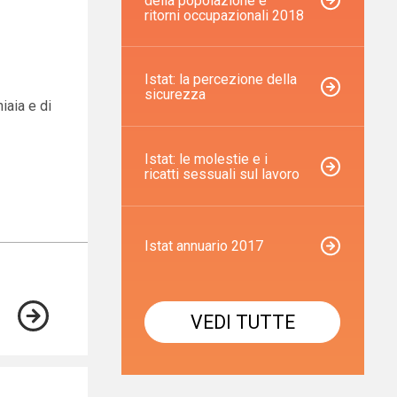
della popolazione e
ritorni occupazionali 2018
Istat: la percezione della
sicurezza
iaia e di
a
Istat: le molestie e i
ricatti sessuali sul lavoro
Istat annuario 2017
VEDI TUTTE