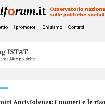
Osservatorio naziona
sulle politiche sociali
getto
I promotori
Chi siamo
Contatti
ag
ISTAT
l’area
Altre politiche
ntri Antiviolenza: i numeri e le ris