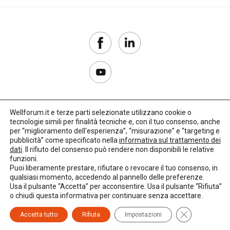
Wellforum.it e terze parti selezionate utilizzano cookie o
tecnologie simili per finalità tecniche e, con il tuo consenso, anche
Copyright 2017–2026
per “miglioramento dell'esperienza”, “misurazione” e “targeting e
pubblicità” come specificato nella
informativa sul trattamento dei
Privacy Policy
dati
. Il rifiuto del consenso può rendere non disponibili le relative
funzioni.
Impostazioni cookie
Puoi liberamente prestare, rifiutare o revocare il tuo consenso, in
qualsiasi momento, accedendo al pannello delle preferenze.
🌳
Credits:
LO Studio
Usa il pulsante “Accetta” per acconsentire. Usa il pulsante “Rifiuta”
o chiudi questa informativa per continuare senza accettare.
Close GDPR C
Accetta tutto
Rifiuta
Impostazioni