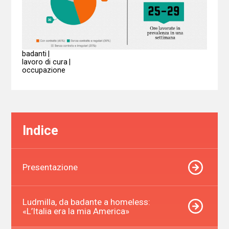
badanti
lavoro di cura
occupazione
Indice
Presentazione
Ludmilla, da badante a homeless:
«L’Italia era la mia America»