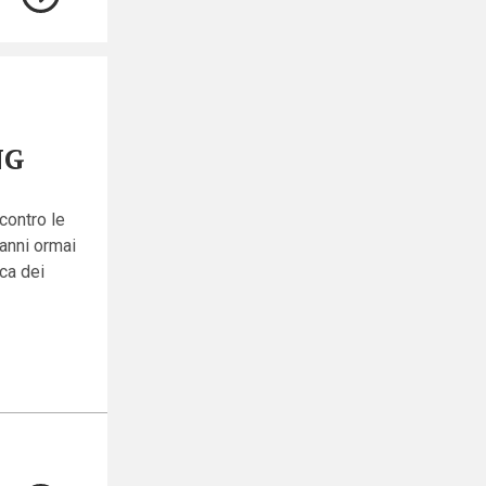
NG
 contro le
anni ormai
ica dei