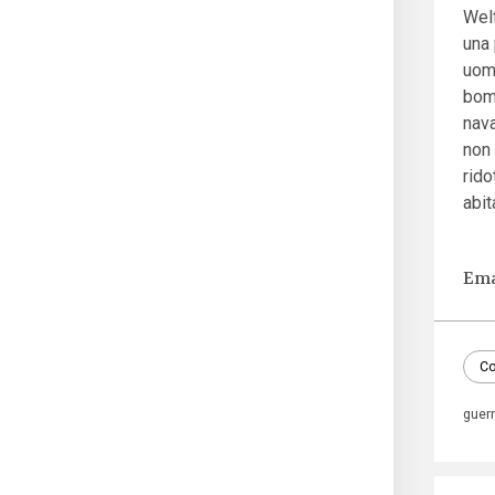
Wel
una 
uomi
bomb
nava
non 
rido
abit
Ema
Co
guer