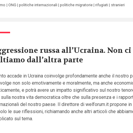
rno
ONG
politiche internazionali
politiche migratorie
rifugiati
stranieri
gressione russa all’Ucraina. Non ci
ltiamo dall’altra parte
nto accade in Ucraina coinvolge profondamente anche il nostro 
nvolge non solo emotivamente e moralmente, ma anche econom
ticamente, e potrà avere un impatto significativo sul nostro tenore
, sulla nostra vita democratica oltre che sulla presenza e i rapport
rnazionali del nostro paese. Il direttore di welforum.it propone i
colo le sue riflessioni, richiamando anche altri articoli che abbiam
licato sul tema.