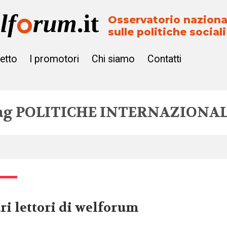
Osservatorio naziona
sulle politiche sociali
getto
I promotori
Chi siamo
Contatti
ag
POLITICHE INTERNAZIONAL
ri lettori di welforum