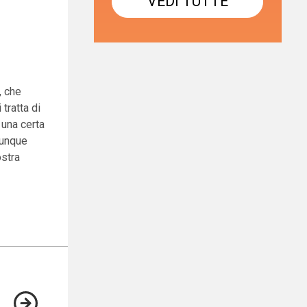
VEDI TUTTE
, che
tratta di
 una certa
munque
ostra