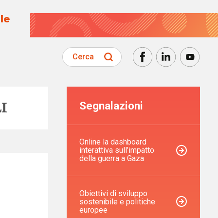
le
Cerca
I
Segnalazioni
Online la dashboard
interattiva sull’impatto
della guerra a Gaza
Obiettivi di sviluppo
sostenibile e politiche
europee