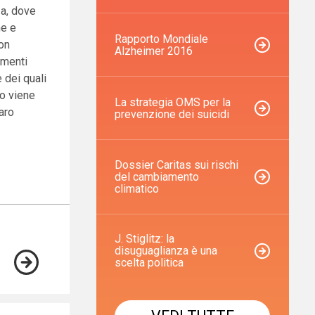
za, dove
ne e
Rapporto Mondiale
con
Alzheimer 2016
amenti
e dei quali
po viene
La strategia OMS per la
paro
prevenzione dei suicidi
.
Dossier Caritas sui rischi
del cambiamento
climatico
J. Stiglitz: la
disuguaglianza è una
scelta politica