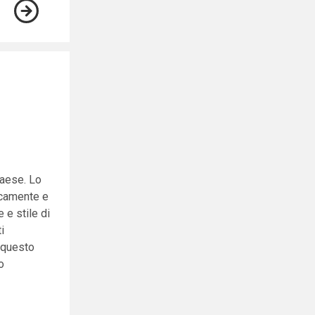
paese. Lo
icamente e
 e stile di
i
n questo
o