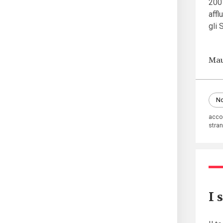
2001
affl
gli 
Mau
No
acco
stran
I 