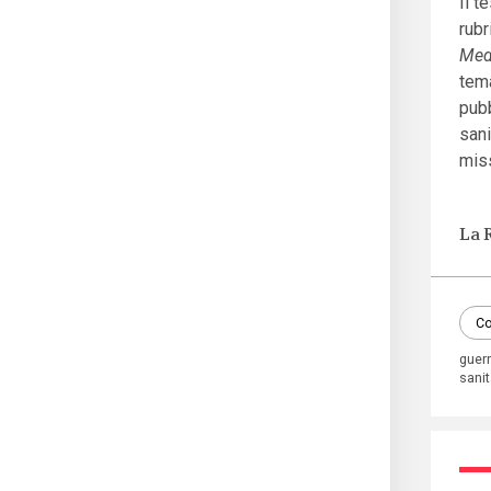
Il t
rubr
Med
tema
pubb
sani
miss
La 
Co
guer
sani