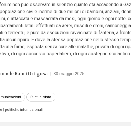
forum non può osservare in silenzio quanto sta accadendo a Ga
popolazione civile inerme di due milioni di bambini, anziani, don
ni, è attaccata e massacrata da mesi, ogni giorno e ogni notte, 
ardamenti letali effettuati da aerei, missili e droni, cannoneggi
li o terrestri, e pure da esecuzioni ravvicinate di fanteria, a front
ha alcun riparo. E dove la stessa popolazione nello stesso tem
tta alla fame, esposta senza cure alle malattie, privata di ogni ri
ativo, di ogni soccorso ospedaliero, di ogni sostegno scolastico
nuele Ranci Ortigosa
|
30 maggio 2025
municazioni
Punti di vista
re
politiche internazionali