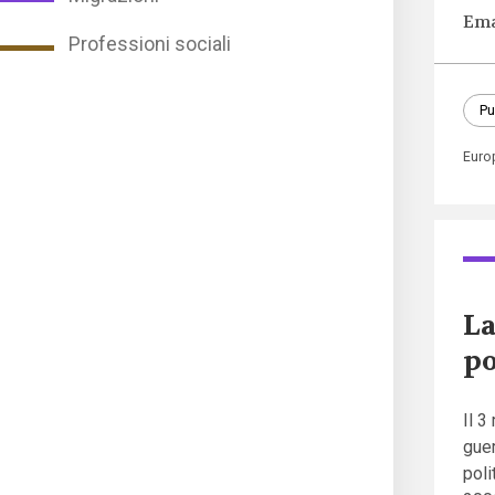
Ema
Professioni sociali
Pu
Euro
La
po
Il 3
guer
poli