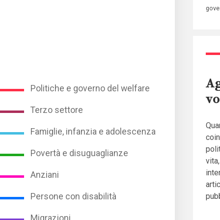
gove
Ag
Politiche e governo del welfare
vo
Terzo settore
Qua
Famiglie, infanzia e adolescenza
coi
poli
Povertà e disuguaglianze
vita
inte
Anziani
arti
Persone con disabilità
pubb
Migrazioni