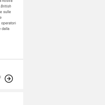
a nostra
l
British
le sulle
 e
e operatori
e dalla