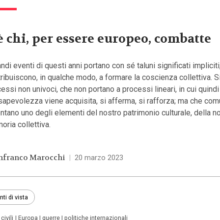
è chi, per essere europeo, combatte
andi eventi di questi anni portano con sé taluni significati impliciti
ribuiscono, in qualche modo, a formare la coscienza collettiva. Si 
essi non univoci, che non portano a processi lineari, in cui quindi
sapevolezza viene acquisita, si afferma, si rafforza; ma che co
ntano uno degli elementi del nostro patrimonio culturale, della n
ria collettiva.
nfranco Marocchi
|
20 marzo 2023
nti di vista
 civili
Europa
guerre
politiche internazionali