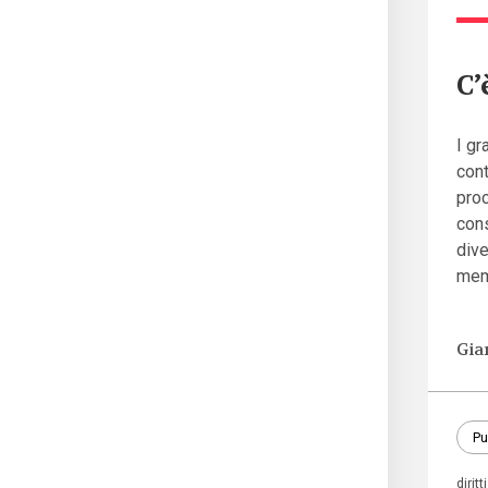
C’
I gr
cont
proc
con
dive
memo
Gia
Pu
diritti