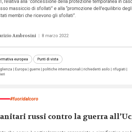
, relativa alla “concessione della protezione temporanea in caso
usso massiccio di sfollati” e alla “promozione dell'equilibrio degli
Stati membri che ricevono gli sfollati”.
rizio Ambrosini
|
8 marzo 2022
rmativa europea
Punti di vista
glienza
Europa
guerre
politiche internazionali
richiedenti asilo
rifugiati
ieri
#fuoridalcoro
sanitari russi contro la guerra all’U