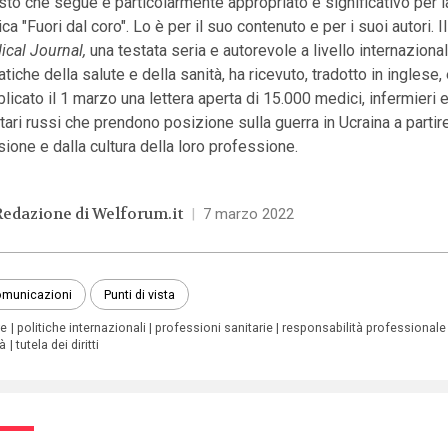
esto che segue è particolarmente appropriato e significativo per l
ica "Fuori dal coro". Lo è per il suo contenuto e per i suoi autori. I
ical Journal,
una testata seria e autorevole a livello internaziona
tiche della salute e della sanità, ha ricevuto, tradotto in inglese,
licato il 1 marzo una lettera aperta di 15.000 medici, infermieri 
tari russi che prendono posizione sulla guerra in Ucraina a partir
ione e dalla cultura della loro professione.
Redazione di Welforum.it
|
7 marzo 2022
municazioni
Punti di vista
re
politiche internazionali
professioni sanitarie
responsabilità professionale
tà
tutela dei diritti