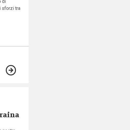
 di
 sforzi tra
craina