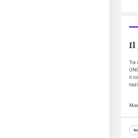
Il
Tra 
ONG
il c
nazi
Mau
No