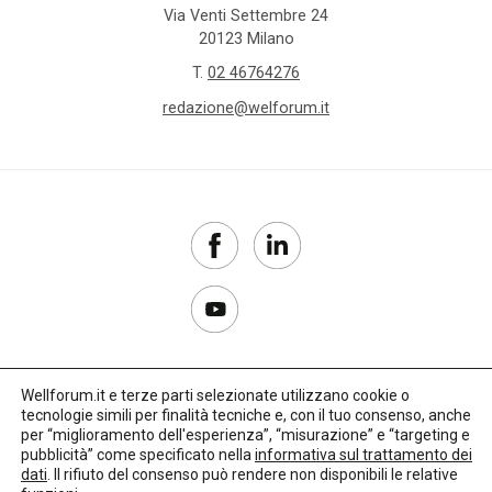
Via Venti Settembre 24
20123 Milano
T.
02 46764276
redazione@welforum.it
Wellforum.it e terze parti selezionate utilizzano cookie o
tecnologie simili per finalità tecniche e, con il tuo consenso, anche
Copyright 2017–2026
per “miglioramento dell'esperienza”, “misurazione” e “targeting e
pubblicità” come specificato nella
informativa sul trattamento dei
Privacy Policy
dati
. Il rifiuto del consenso può rendere non disponibili le relative