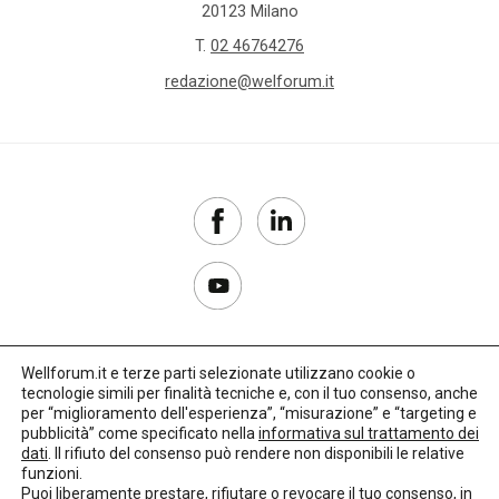
20123 Milano
T.
02 46764276
redazione@welforum.it
Wellforum.it e terze parti selezionate utilizzano cookie o
tecnologie simili per finalità tecniche e, con il tuo consenso, anche
Copyright 2017–2026
per “miglioramento dell'esperienza”, “misurazione” e “targeting e
pubblicità” come specificato nella
informativa sul trattamento dei
Privacy Policy
dati
. Il rifiuto del consenso può rendere non disponibili le relative
funzioni.
Impostazioni cookie
Puoi liberamente prestare, rifiutare o revocare il tuo consenso, in