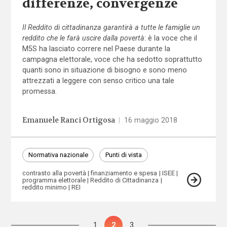
differenze, convergenze
Il Reddito di cittadinanza garantirà a tutte le famiglie un
reddito che le farà uscire dalla povertà
: è la voce che il
M5S ha lasciato correre nel Paese durante la
campagna elettorale, voce che ha sedotto soprattutto
quanti sono in situazione di bisogno e sono meno
attrezzati a leggere con senso critico una tale
promessa.
Emanuele Ranci Ortigosa
|
16 maggio 2018
Normativa nazionale
Punti di vista
contrasto alla povertà
finanziamento e spesa
ISEE
programma elettorale
Reddito di Cittadinanza
reddito minimo
REI
Paginazione
Pagina
1
Pagina
2
Pagina
3