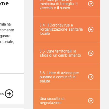
one
medicina di famiglia. Il
vecchio e il nuovo
emia ha
3.4. Il Coronavirus e
l’organizzazione sanitaria
altamente
locale
igurare
itoriale,
3.5. Cure territoriali: la
sfida di un cambiamento
3.6. Linee di azione per
puntare a comunità in
salute
SSN
Una raccolta di
segnalazioni