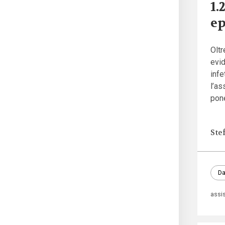
1.
ep
Oltr
evid
infe
l’as
pone
Ste
Da
assi