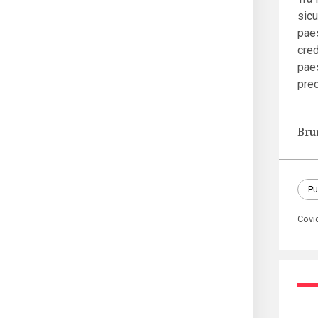
sicu
paes
cred
paes
prec
Bru
Pu
Covi