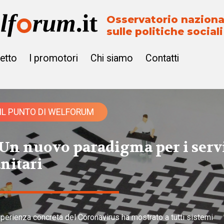
Osservatorio naziona
sulle politiche sociali
getto
I promotori
Chi siamo
Contatti
IL PUNTO DI WELFORUM
. Un nuovo paradigma per i serv
nitari
perienza concreta del Coronavirus ha mostrato a tutti sistemi