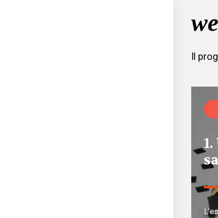
Il pro
1
sa
L’es