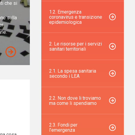
ti che si
1.2. Emergenza
coronavirus e transizione
one sulla
epidemiologica
er
rie.
2. Le risorse per i servizi
sanitari territoriali
2.1. La spesa sanitaria
secondo i LEA
2.2. Non dove li troviamo
ma come li spendiamo
2.3. Fondi per
l’emergenza
 una cosa