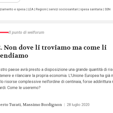
nziamento e spesa
LEA
Regioni
servizi sociosanitari
spesa sanitaria
SSN
Il punto di welforum
2. Non dove li troviamo ma come li
pendiamo
ostro paese avrà presto a disposizione una grande quantità di ri
enere e rilanciare la propria economia. L’Unione Europea ha già
lo risorse complessive nell’ordine di centinaia, forse addirittura m
iardi. Come le useremo?
berto Turati
Massimo Bordignon
|
28 luglio 2020