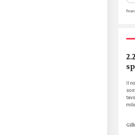
fina
2.
s
Il n
sost
tavo
mil
Gil