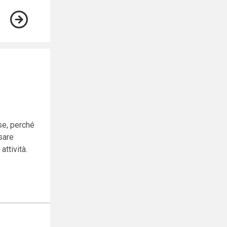
se, perché
sare
attività.