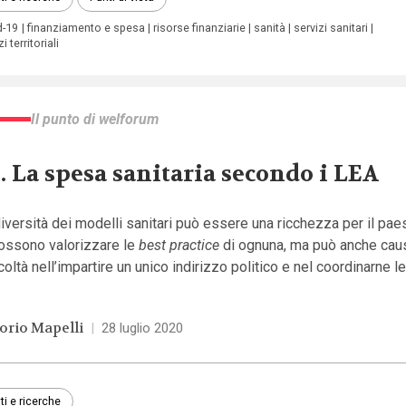
d-19
finanziamento e spesa
risorse finanziarie
sanità
servizi sanitari
i territoriali
Il punto di welforum
1. La spesa sanitaria secondo i LEA
iversità dei modelli sanitari può essere una ricchezza per il pae
possono valorizzare le
best practice
di ognuna, ma può anche cau
icoltà nell’impartire un unico indirizzo politico e nel coordinarne le 
torio Mapelli
|
28 luglio 2020
ti e ricerche