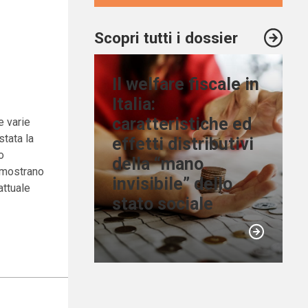
Scopri tutti i dossier
Il welfare fiscale in
Italia:
caratteristiche ed
e varie
stata la
effetti distributivi
o
della “mano
e mostrano
invisibile” dello
attuale
stato sociale