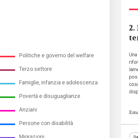
2.
te
Una 
Politiche e governo del welfare
rifo
Terzo settore
lame
poss
Famiglie, infanzia e adolescenza
cosa
disp
Povertà e disuguaglianze
Anziani
Ema
Persone con disabilità
Migrazioni
Da