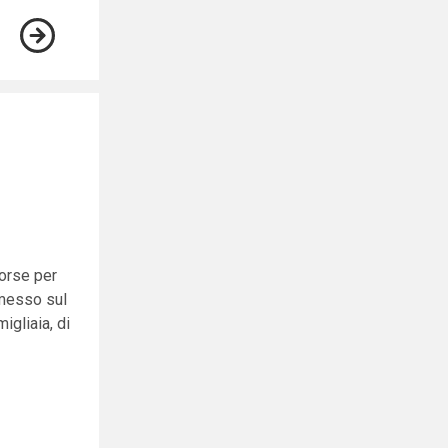
sorse per
 messo sul
igliaia, di