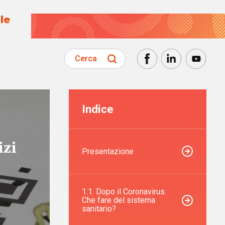
le
Cerca
Indice
izi
Presentazione
1.1. Dopo il Coronavirus.
Che fare del sistema
sanitario?