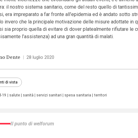
ra: il nostro sistema sanitario, come del resto quello di tantissimi
i, era impreparato a far fronte all’epidemia ed è andato sotto str
o invero che la principale motivazione delle misure adottate in qu
i sia proprio quella di evitare di dover platealmente rifiutare le c
isamente l’assistenza) ad una gran quantità di malati.
no Dente
|
28 luglio 2020
nti di vista
d-19
salute
sanità
servizi sanitari
spesa sanitaria
territori
Il punto di welforum