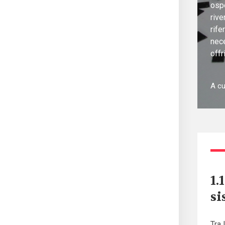
ospe
rive
rife
nece
offr
A cu
1.
si
Tra 