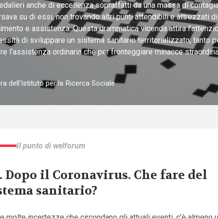
dalieri anche di eccellenza sopraffatti da una massa di contagia
rsava su di essi, non trovando altri punti attendibili e attrezzati di
rimento e assistenza. Questa drammatica vicenda attira l’attenzi
ssità di sviluppare un sistema sanitario territorializzato, tanto p
ire l’assistenza ordinaria che per fronteggiare minacce straordina
ra dell'Istituto per la Ricerca Sociale
Il punto di welforum
1. Dopo il Coronavirus. Che fare del
stema sanitario?
le molte incertezze che circondano gli attuali eventi, c’è almeno