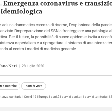
2. Emergenza coronavirus e transizi
idemiologica
e ad una drammatica carenza di risorse, l’esplosione della pand
enziato l’impreparazione del SSN a fronteggiare una patologia 
ttiva. Per il futuro, la possibilità di nuove epidemie invita a riconf
sistenza ospedaliera e a riprogettare il sistema di assistenza terr
ndo al centro i medici di medicina generale.
fano Neri
|
28 luglio 2020
ti e ricerche
Punti di vista
stenza sanitaria
Covid-19
Europa
sanità
servizi sanitari
servizi territoriali