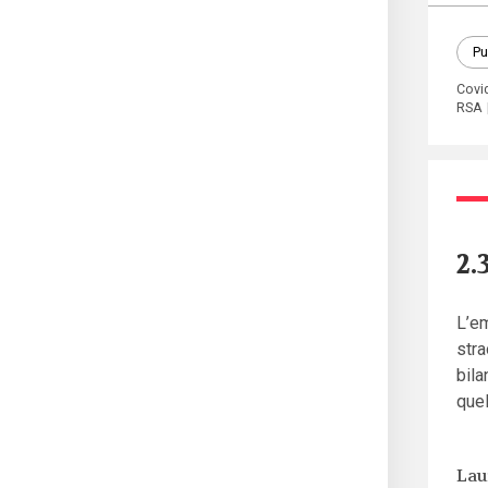
Pu
Covi
RSA
2.
L’em
stra
bila
quel
Lau