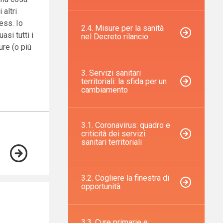
 altri
ess. Io
2.4. Misure per la sanità
asi tutti i
nel Decreto rilancio
ure (o più
3. Servizi sanitari
territoriali: la sfida per un
cambiamento
3.1. Coronavirus: quadro e
criticità dei servizi
sanitari territoriali
3.2. Cogliere la finestra di
opportunità
3.3. Cure primarie e