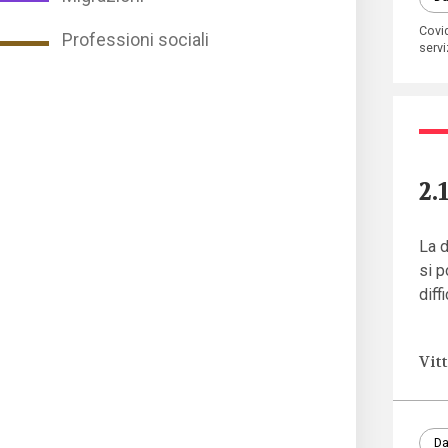
Covi
Professioni sociali
serviz
2.
La d
si 
diff
Vit
Da