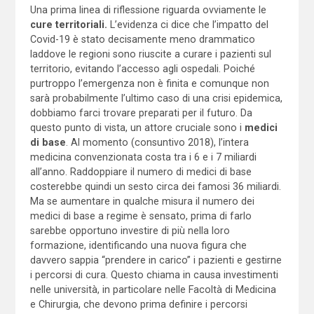
Una prima linea di riflessione riguarda ovviamente le
cure territoriali.
L’evidenza ci dice che l’impatto del
Covid-19 è stato decisamente meno drammatico
laddove le regioni sono riuscite a curare i pazienti sul
territorio, evitando l’accesso agli ospedali. Poiché
purtroppo l’emergenza non è finita e comunque non
sarà probabilmente l’ultimo caso di una crisi epidemica,
dobbiamo farci trovare preparati per il futuro. Da
questo punto di vista, un attore cruciale sono i
medici
di base
. Al momento (consuntivo 2018), l’intera
medicina convenzionata costa tra i 6 e i 7 miliardi
all’anno. Raddoppiare il numero di medici di base
costerebbe quindi un sesto circa dei famosi 36 miliardi.
Ma se aumentare in qualche misura il numero dei
medici di base a regime è sensato, prima di farlo
sarebbe opportuno investire di più nella loro
formazione, identificando una nuova figura che
davvero sappia “prendere in carico” i pazienti e gestirne
i percorsi di cura. Questo chiama in causa investimenti
nelle università, in particolare nelle Facoltà di Medicina
e Chirurgia, che devono prima definire i percorsi