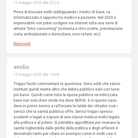
11 maggio 2020 alle 23:24
Prima di bruciare soldi raddoppiando i medici di base, va
informatizzato il rapporto tra medico e paziente. Nel 2020 è
impensabile non poter svolgere via internet tutta una serie di
attività “time consuming” (richiesta e ritiro ricette, prenotazione
visita ambulatoriale o domiciliare, invio referti, etc).
Rispondi
emilio
12 maggio 2020 alle 14:04
Troppo facile commentare la questione. Sono soldi che vanno
restituiti quindi niente altro che debito pubblico solo con tassi
più bassi. Quindi come tutta la spesa pubblica va indirizzata
bene non solo dove rende ma dove SERVE. E in questo caso
deve in primis servire a rafforzare le tutele dei cittadini cioè i
servizi che la sanità pubblica offre. Servizi troppo spesso
scadenti e legati a soprusi di una classe medica molto legata
alla politica e al potere. Si potrebbe approfittare per risanare la
sanità togliendola dalle grinfie della politica e degli affaristi è
dimostrato tanto per citare un esempio come in molti casi il