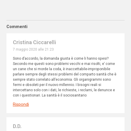
Commenti
Cristina Ciccarelli
7 maggio 2020 alle 21:23
Sono d’accordo, la domanda giusta è come li hanno spesi?
Secondo me questi sono problemi vecchi e mai risolti, e’ come
un cane che si morde la coda, è inaccettabile-improponibile
parlare sempre degli stessi problemi del comparto sanità che è
sempre stato correlato all’economia. Gli organigrammi sono
fermi e obsoleti per il nuovo millennio. I bisogni reali si
intercettano solo con i dati, le richieste, i reclami, le denunce e
con i questionari. La sanità è il sociosanitario
Rispondi
D.D.