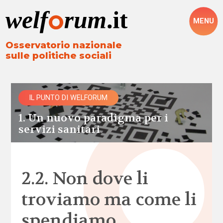
MENU
Osservatorio nazionale
sulle politiche sociali
IL PUNTO DI WELFORUM
1. Un nuovo paradigma per i
servizi sanitari
2.2. Non dove li
troviamo ma come li
spendiamo