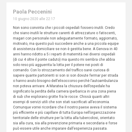
Paola Peccenini
10 giugno 2020 alle 22:17
Non sono convinta che i piccoli ospedali fossero inutili. Credo
che siano inutili le strutture carenti di attrezzature o fatiscenti,
magari con personale non adeguatamente formato, aggiornato,
motivato, ma questo può succedere anche a una piccola equipe
di assistenza domiciliare se non è gestita bene. A Genova in 40
anni hanno ridotto a 5 i reparti di maternità nei diversi ospedali
(di cui 4 oltre il ponte caduto) ma questo mi sembra che abbia
solo reso più agguerrita la lotta per il potere nei posti di
comando. Con lo strozzamento del traffico sarei curiosa di
sapere quante partorienti si son si son dovute fermar per strada
o hanno avuto bisogno dell’elisoccorso perchè l’autoambulanza
non poteva arrivare. A Maratea la chiusura dell’ospedale ha
significato la perdita della camera iperbarica in una zona piena
di sub che esplorano grotte fra le rocce. Chissà quanti altri
esempi di servizi utili che son stati sacrificati all’economia.
Comunque vorrei ricordare che il nostro paese aveva il sistema
più efficiente e più capillare di tutta Europa nell’organizzazione
territoriale delle strutture per la lotta alla tubercolosi, orientato
sia alla cura, sia alla prevenzione primaria e secondaria e forse
può essere utile anche imparare dall’esperienza passata.