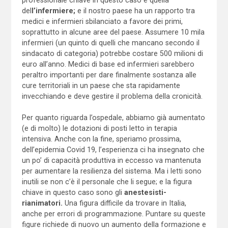
del
l’infermiere;
e il nostro paese ha un rapporto tra
medici e infermieri sbilanciato a favore dei primi,
soprattutto in alcune aree del paese. Assumere 10 mila
infermieri (un quinto di quelli che mancano secondo il
sindacato di categoria) potrebbe costare 500 milioni di
euro all’anno. Medici di base ed infermieri sarebbero
peraltro importanti per dare finalmente sostanza alle
cure territoriali in un paese che sta rapidamente
invecchiando e deve gestire il problema della cronicità.
Per quanto riguarda l’ospedale, abbiamo già aumentato
(e di molto) le dotazioni di posti letto in terapia
intensiva. Anche con la fine, speriamo prossima,
dell’epidemia Covid 19, l’esperienza ci ha insegnato che
un po’ di capacità produttiva in eccesso va mantenuta
per aumentare la resilienza del sistema. Ma i letti sono
inutili se non c’è il personale che li segue; e la figura
chiave in questo caso sono gli
anestesisti-
rianimatori.
Una figura difficile da trovare in Italia,
anche per errori di programmazione. Puntare su queste
figure richiede di nuovo un aumento della formazione e