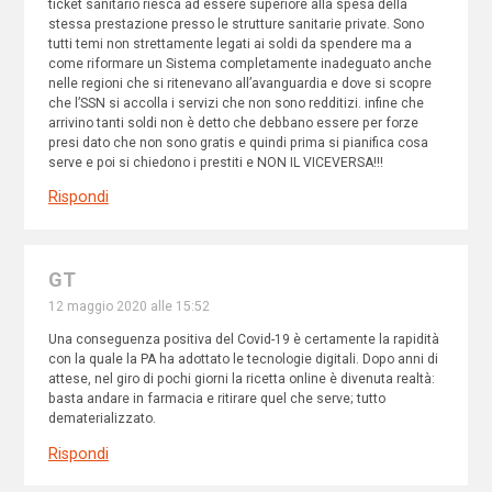
ticket sanitario riesca ad essere superiore alla spesa della
stessa prestazione presso le strutture sanitarie private. Sono
tutti temi non strettamente legati ai soldi da spendere ma a
come riformare un Sistema completamente inadeguato anche
nelle regioni che si ritenevano all’avanguardia e dove si scopre
che l’SSN si accolla i servizi che non sono redditizi. infine che
arrivino tanti soldi non è detto che debbano essere per forze
presi dato che non sono gratis e quindi prima si pianifica cosa
serve e poi si chiedono i prestiti e NON IL VICEVERSA!!!
Rispondi
GT
12 maggio 2020 alle 15:52
Una conseguenza positiva del Covid-19 è certamente la rapidità
con la quale la PA ha adottato le tecnologie digitali. Dopo anni di
attese, nel giro di pochi giorni la ricetta online è divenuta realtà:
basta andare in farmacia e ritirare quel che serve; tutto
dematerializzato.
Rispondi