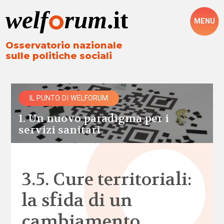
MENU
Osservatorio nazionale
sulle politiche sociali
IL PUNTO DI WELFORUM
1. Un nuovo paradigma per i
servizi sanitari
3.5. Cure territoriali:
la sfida di un
cambiamento