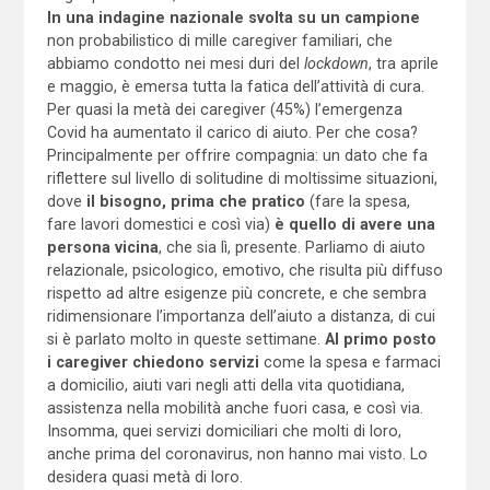
In una indagine nazionale svolta su un campione
non probabilistico di mille caregiver familiari, che
abbiamo condotto nei mesi duri del
lockdown
, tra aprile
e maggio, è emersa tutta la fatica dell’attività di cura.
Per quasi la metà dei caregiver (45%) l’emergenza
Covid ha aumentato il carico di aiuto. Per che cosa?
Principalmente per offrire compagnia: un dato che fa
riflettere sul livello di solitudine di moltissime situazioni,
dove
il bisogno, prima che pratico
(fare la spesa,
fare lavori domestici e così via)
è quello di avere una
persona vicina
, che sia lì, presente. Parliamo di aiuto
relazionale, psicologico, emotivo, che risulta più diffuso
rispetto ad altre esigenze più concrete, e che sembra
ridimensionare l’importanza dell’aiuto a distanza, di cui
si è parlato molto in queste settimane.
Al primo posto
i caregiver chiedono servizi
come la spesa e farmaci
a domicilio, aiuti vari negli atti della vita quotidiana,
assistenza nella mobilità anche fuori casa, e così via.
Insomma, quei servizi domiciliari che molti di loro,
anche prima del coronavirus, non hanno mai visto. Lo
desidera quasi metà di loro.