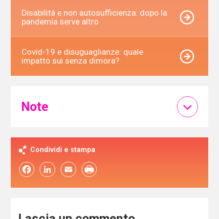
Disabilità e non autosufficienza: dopo la
pandemia serve altro
Covid-19 e disuguaglianze: quale
impatto sui senza dimora?
Note
Condividi e stampa
Facebook
LinkedIn
Email
Lascia un commento