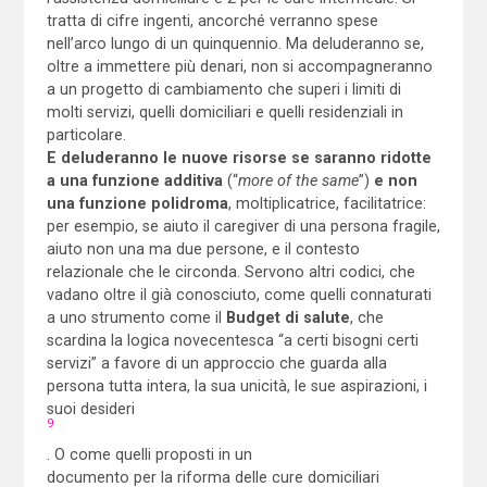
tratta di cifre ingenti, ancorché verranno spese
nell’arco lungo di un quinquennio. Ma deluderanno se,
oltre a immettere più denari, non si accompagneranno
a un progetto di cambiamento che superi i limiti di
molti servizi, quelli domiciliari e quelli residenziali in
particolare.
E deluderanno le nuove risorse se saranno ridotte
a una funzione additiva
(“
more of the same
”)
e non
una funzione polidroma
, moltiplicatrice, facilitatrice:
per esempio, se aiuto il caregiver di una persona fragile,
aiuto non una ma due persone, e il contesto
relazionale che le circonda. Servono altri codici, che
vadano oltre il già conosciuto, come quelli connaturati
a uno strumento come il
Budget di salute
, che
scardina la logica novecentesca “a certi bisogni certi
servizi” a favore di un approccio che guarda alla
persona tutta intera, la sua unicità, le sue aspirazioni, i
suoi desideri
9
. O come quelli proposti in un
documento per la riforma delle cure domiciliari