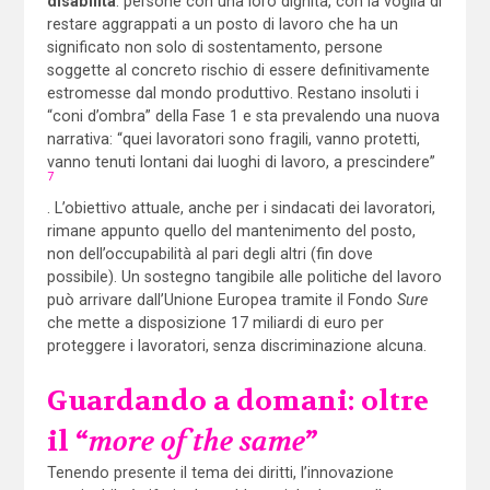
disabilità
: persone con una loro dignità, con la voglia di
restare aggrappati a un posto di lavoro che ha un
significato non solo di sostentamento, persone
soggette al concreto rischio di essere definitivamente
estromesse dal mondo produttivo. Restano insoluti i
“coni d’ombra” della Fase 1 e sta prevalendo una nuova
narrativa: “quei lavoratori sono fragili, vanno protetti,
vanno tenuti lontani dai luoghi di lavoro, a prescindere”
7
. L’obiettivo attuale, anche per i sindacati dei lavoratori,
rimane appunto quello del mantenimento del posto,
non dell’occupabilità al pari degli altri (fin dove
possibile). Un sostegno tangibile alle politiche del lavoro
può arrivare dall’Unione Europea tramite il Fondo
Sure
che mette a disposizione 17 miliardi di euro per
proteggere i lavoratori, senza discriminazione alcuna.
Guardando a domani: oltre
il “
more of the same
”
Tenendo presente il tema dei diritti, l’innovazione