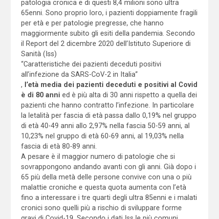
patologia cronica e di questi 8,4 milioni sono ultra
65enni. Sono proprio loro, i pazienti doppiamente fragili
per età e per patologie pregresse, che hanno
maggiormente subito gli esiti della pandemia. Secondo
il Report del 2 dicembre 2020 dell’Istituto Superiore di
Sanità (Iss)
“Caratteristiche dei pazienti deceduti positivi
all’infezione da SARS-CoV-2 in Italia”
,
l’età media dei pazienti deceduti e positivi al Covid
è di 80 anni
ed è più alta di 30 anni rispetto a quella dei
pazienti che hanno contratto l’infezione. In particolare
la letalità per fascia di età passa dallo 0,19% nel gruppo
di età 40-49 anni allo 2,97% nella fascia 50-59 anni, al
10,23% nel gruppo di età 60-69 anni, al 19,03% nella
fascia di età 80-89 anni.
A pesare è il maggior numero di patologie che si
sovrappongono andando avanti con gli anni. Già dopo i
65 più della metà delle persone convive con una o più
malattie croniche e questa quota aumenta con l’età
fino a interessare i tre quarti degli ultra 85enni e i malati
cronici sono quelli più a rischio di sviluppare forme
gravi di Covid-19. Secondo i dati Iss le più comuni