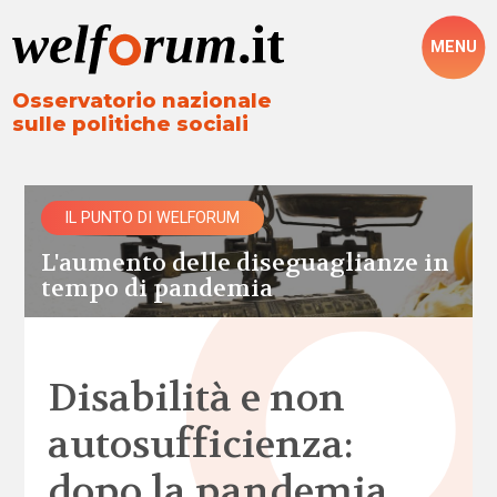
MENU
Osservatorio nazionale
sulle politiche sociali
IL PUNTO DI WELFORUM
L'aumento delle diseguaglianze in
tempo di pandemia
Disabilità e non
autosufficienza:
dopo la pandemia