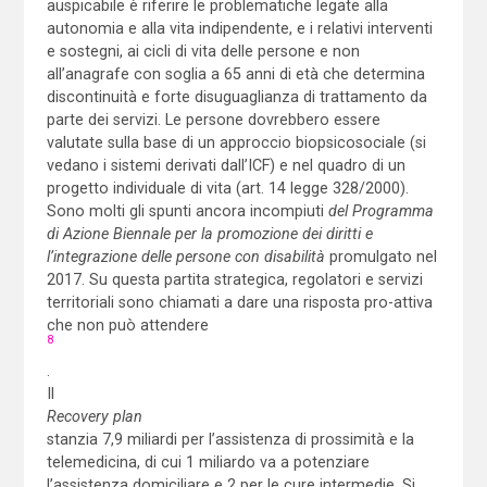
auspicabile è riferire le problematiche legate alla
autonomia e alla vita indipendente, e i relativi interventi
e sostegni, ai cicli di vita delle persone e non
all’anagrafe con soglia a 65 anni di età che determina
discontinuità e forte disuguaglianza di trattamento da
parte dei servizi. Le persone dovrebbero essere
valutate sulla base di un approccio biopsicosociale (si
vedano i sistemi derivati dall’ICF) e nel quadro di un
progetto individuale di vita (art. 14 legge 328/2000).
Sono molti gli spunti ancora incompiuti
del Programma
di Azione Biennale per la promozione dei diritti e
l’integrazione delle persone con disabilità
promulgato nel
2017. Su questa partita strategica, regolatori e servizi
territoriali sono chiamati a dare una risposta pro-attiva
che non può attendere
8
.
Il
Recovery plan
stanzia 7,9 miliardi per l’assistenza di prossimità e la
telemedicina, di cui 1 miliardo va a potenziare
l’assistenza domiciliare e 2 per le cure intermedie. Si