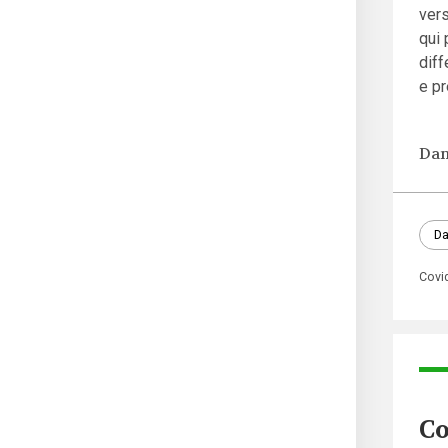
vers
qui 
diff
e pr
Dan
Da
Covi
Co