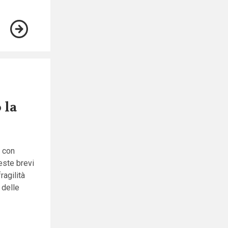
 la
e con
este brevi
ragilità
 delle