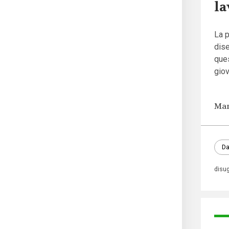
la
La p
dise
que
giov
Man
Da
disu