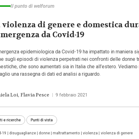
Il punto di welforum
 violenza di genere e domestica du
emergenza da Covid-19
mergenza epidemiologica da Covid-19 ha impattato in maniera sig
e sugli episodi di violenza perpetrati nei confronti delle donne t
stiche, che sono aumentati sia in Italia che all’estero. Vediamo 
aglio una rassegna di dati ed analisi a riguardo.
iela Loi
Flavia Pesce
|
9 febbraio 2021
ti e ricerche
Punti di vista
d-19
disuguaglianze
donne
maltrattamento
violenza
violenza di genere