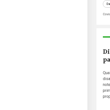
Da
Covi
Di
pa
Qua
disa
note
pri
prop