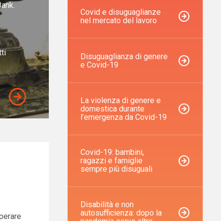
Bank.
Covid e disuguaglianze
nel mercato del lavoro
ti
Disuguaglianza di genere
e Covid-19
La violenza di genere e
domestica durante
l’emergenza da Covid-19
Covid-19: bambini,
ragazzi e famiglie
sempre più disuguali
Disabilità e non
autosufficienza: dopo la
sperare