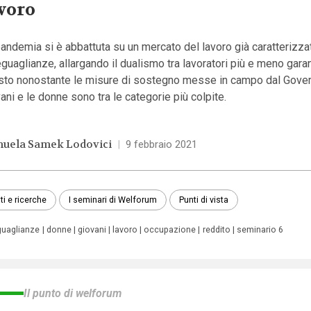
voro
andemia si è abbattuta su un mercato del lavoro già caratterizzat
guaglianze, allargando il dualismo tra lavoratori più e meno garant
sto nonostante le misure di sostegno messe in campo dal Gover
ani e le donne sono tra le categorie più colpite.
uela Samek Lodovici
|
9 febbraio 2021
ti e ricerche
I seminari di Welforum
Punti di vista
guaglianze
donne
giovani
lavoro
occupazione
reddito
seminario 6
Il punto di welforum