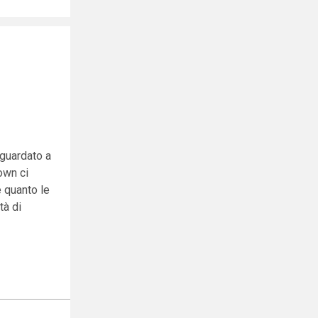
 guardato a
own ci
e quanto le
tà di