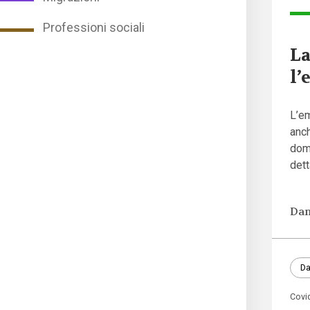
Professioni sociali
La
l’
L’e
anch
dome
dett
Dan
Da
Covi