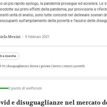
o un più rapido epilogo, la pandemia prosegue ed accelera. Le s
prodotte sui primi effetti della pandemia, pur provvisorie e riferit
erenti unità di analisi, sono tutte concordi nel delineare scenari 
eoccupanti sull’ampliamento della povertà e l’acuirsi delle diseg
iela Mesini
|
9 febbraio 2021
ti e ricerche
d-19
disuguaglianze
donne
giovani
lavoro
minori
povertà
Il punto di welforum
vid e disuguaglianze nel mercato d