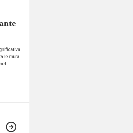
rante
nificativa
ra le mura
nel