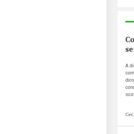
Co
se
A di
come
dico
cond
sost
Ceci