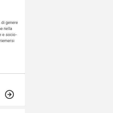
à di genere
e nella
e e socio-
 riemersi