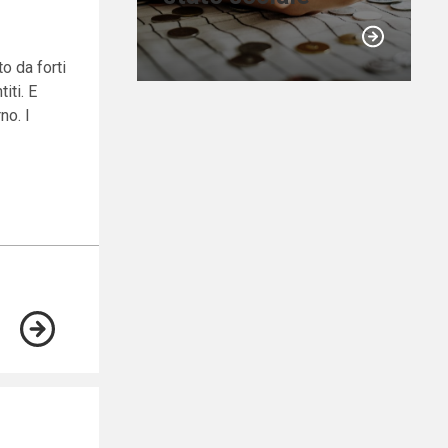
o da forti
iti. E
no. I