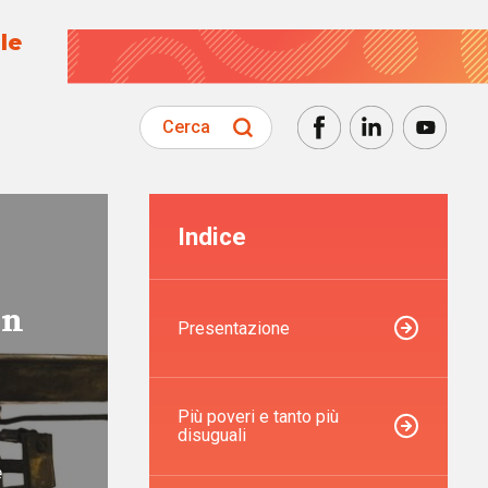
le
Cerca
Indice
in
Presentazione
Più poveri e tanto più
disuguali
e