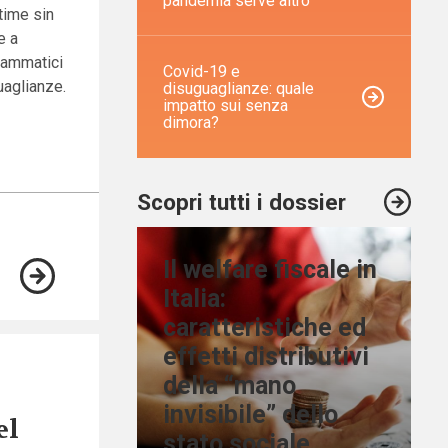
pandemia serve altro
time sin
e a
drammatici
Covid-19 e
uaglianze.
disuguaglianze: quale
impatto sui senza
dimora?
Scopri tutti i dossier
Il welfare fiscale in
Italia:
caratteristiche ed
effetti distributivi
della “mano
invisibile” dello
el
stato sociale