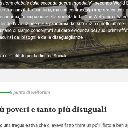
essione globale dalla seconda guerra mondiale
”, secondo World 
crisi innanzitutto sanitaria, ma con contraccolpi impressionanti,
’economia, l’occupazione e la società tutta. Con Welforum stiamo
endo l’evoluzione della pandemia dal suo inizio e nelle ultime
imane ci siamo concentrati sul dare evidenza dei suoi primi effet
’acuirsi dei bisogni e delle diseguaglianze.
ra dell'Istituto per la Ricerca Sociale
Il punto di welforum
ù poveri e tanto più disuguali
 una tregua estiva che ci aveva fatto tirare un po’ il fiato e ben 