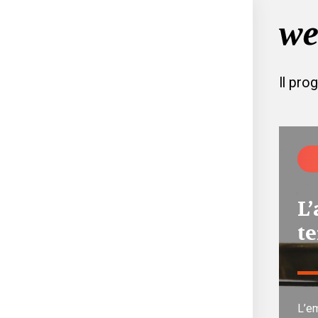
Il pro
L
t
L’e