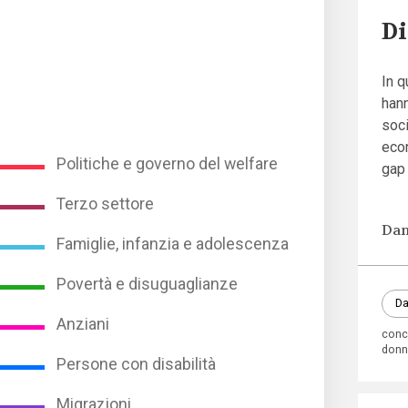
Di
In q
hann
soci
econ
Politiche e governo del welfare
gap 
Terzo settore
Dan
Famiglie, infanzia e adolescenza
Povertà e disuguaglianze
Da
Anziani
conci
don
Persone con disabilità
Migrazioni