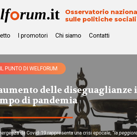
Osservatorio naziona
sulle politiche sociali
getto
I promotori
Chi siamo
Contatti
IL PUNTO DI WELFORUM
’aumento delle diseguaglianze 
empo di pandemia
mergenza da Covid-19 rappresenta una crisi epocale, “
la peggior