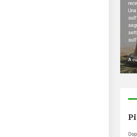
rec
Una 
sull
segu
sett
sull
A cu
Pi
Dopo