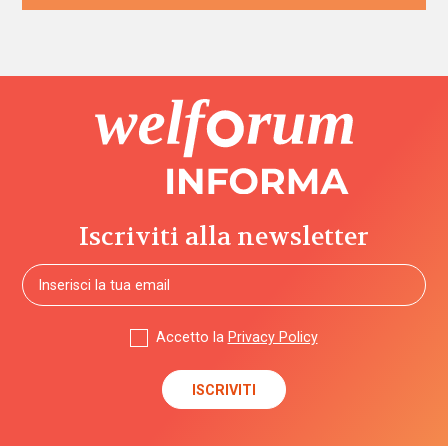
Iscriviti alla newsletter
Accetto la
Privacy Policy