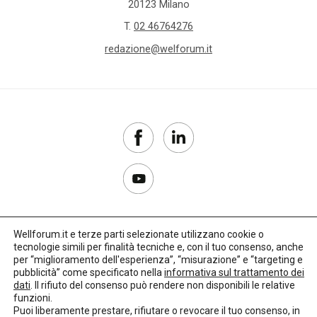
20123 Milano
T.
02 46764276
redazione@welforum.it
Wellforum.it e terze parti selezionate utilizzano cookie o
tecnologie simili per finalità tecniche e, con il tuo consenso, anche
Copyright 2017–2026
per “miglioramento dell'esperienza”, “misurazione” e “targeting e
pubblicità” come specificato nella
informativa sul trattamento dei
Privacy Policy
dati
. Il rifiuto del consenso può rendere non disponibili le relative
funzioni.
Impostazioni cookie
Puoi liberamente prestare, rifiutare o revocare il tuo consenso, in