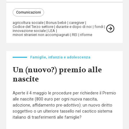
Comunicazioni
agricoltura sociale
Bonus bebè
caregiver
Codice del Terzo settore
durante e dopo di noi
fondi
innovazione sociale
LEA
minori stranieri non accompagnati
REI
riforme
Famiglie, infanzia e adolescenza
Un (nuovo?) premio alle
nascite
Aperte il 4 maggio le procedure per richiedere il Premio
alle nascite (800 euro per ogni nuova nascita,
adozione, affidamento pre-adottivo): un nuovo diritto
soggettivo o un ulteriore tassello nel caotico sistema
italiano di trasferimenti alle famiglie?