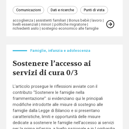
Comunicazioni
Dati e ricerche
Punti di vista
accoglienza
assistenti familiari
Bonus bebè
lavoro
livelli essenziali
minori
politiche migratorie
richiedenti asilo
sostegno economico alle famiglie
Famiglie, infanzia e adolescenza
Sostenere l’accesso ai
servizi di cura 0/3
L’articolo prosegue le riflessioni avviate con il
contributo “Sostenere le famiglie nella
frammentazione”: si evidenziano qui le principali
modifiche introdotte alle misure di sostegno alle
famiglie dalla Legge di Bilancio e si presentano
caratteristiche, limiti e opportunità delle misure
dedicate a sostenere le famiglie nell’accesso ai servizi
per la prima infanzia, a livello nazionale e in Lombardia.