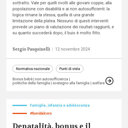
sottratto. Vale per quelli rivolti alle giovani coppie, alla
popolazione con disabilità e ai non autosufficienti: la
logica rimane la stessa, quella di una grande
limitazione della platea. Nessuno di questi interventi
prevede un piano di valutazione dei risultati raggiunti, e
su quanto succederà dopo, il buio è molto fitto.
Sergio Pasquinelli
|
12 novembre 2024
Normativa nazionale
Punti di vista
Bonus bebè
non autosufficienza
politiche della famiglia
sostegno alla famiglia
welfare
Famiglie, infanzia e adolescenza
#fuoridalcoro
Denatalità, bonus e il