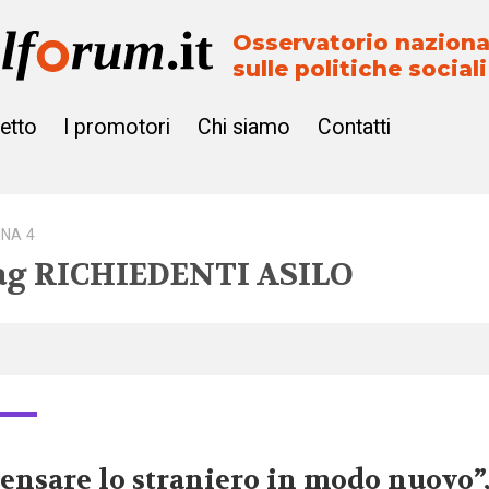
Osservatorio naziona
sulle politiche sociali
getto
I promotori
Chi siamo
Contatti
INA 4
ag
RICHIEDENTI ASILO
ensare lo straniero in modo nuovo”,