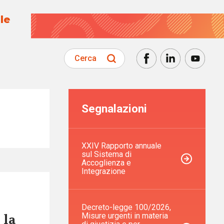
le
Cerca
Segnalazioni
XXIV Rapporto annuale
sul Sistema di
Accoglienza e
Integrazione
Decreto-legge 100/2026,
Misure urgenti in materia
 la