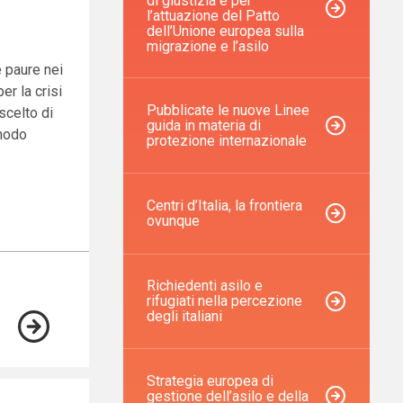
di giustizia e per
l’attuazione del Patto
dell’Unione europea sulla
migrazione e l’asilo
e paure nei
er la crisi
Pubblicate le nuove Linee
scelto di
guida in materia di
 modo
protezione internazionale
Centri d’Italia, la frontiera
ovunque
Richiedenti asilo e
rifugiati nella percezione
degli italiani
Strategia europea di
gestione dell’asilo e della