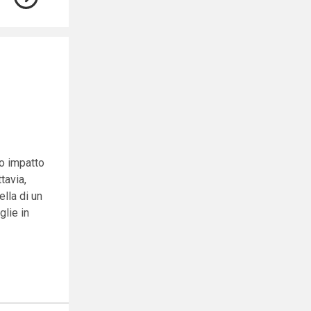
to impatto
tavia,
lla di un
glie in