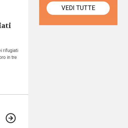
VEDI TUTTE
iati
 rifugiati
ro in tre