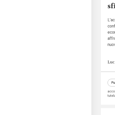
sf
L’ac
conf
eco
affr
nuo
Luc
Pu
acco
tutela