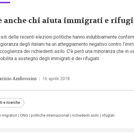
è anche chi aiuta immigrati e rifugi
esiti delle recenti elezioni politiche hanno indubbiamente confer
ioranza degli italiani ha un atteggiamento negativo contro l’im
accoglienza dei richiedenti asilo. C’è però una minoranza che in 
obilita a sostegno degli immigrati e dei rifugiati.
rizio Ambrosini
|
16 aprile 2018
ti e ricerche
i migratori
ONG
politiche internazionali
richiedenti asilo
rifugiati