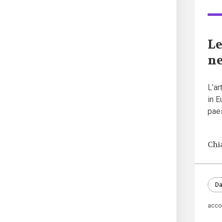
Le
ne
L’ar
in E
paes
Chi
Da
acco