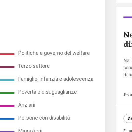
Ne
di
Politiche e governo del welfare
Nel 
Terzo settore
conc
di t
Famiglie, infanzia e adolescenza
Povertà e disuguaglianze
Fra
Anziani
Persone con disabilità
Da
Migrazioni
Euro