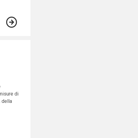
è
 misure di
 della