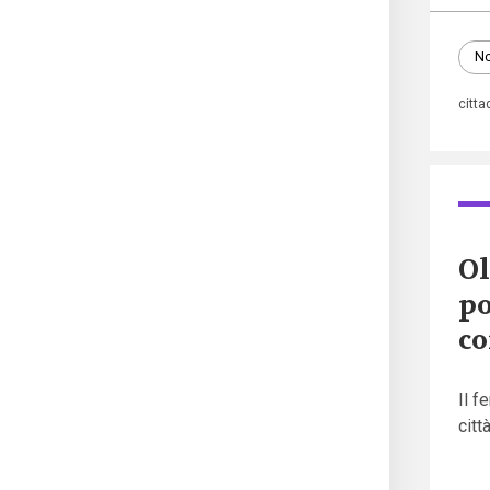
No
citt
Ol
po
co
Il f
cit