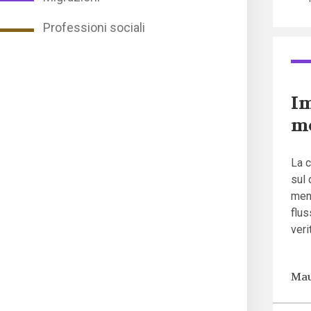
Professioni sociali
Im
mo
La c
sul 
ment
flus
ver
Mau