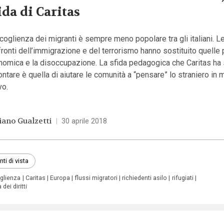
ida di Caritas
coglienza dei migranti è sempre meno popolare tra gli italiani. L
ronti dell’immigrazione e del terrorismo hanno sostituito quelle p
nomica e la disoccupazione. La sfida pedagogica che Caritas ha 
ontare è quella di aiutare le comunità a “pensare” lo straniero in
vo.
iano Gualzetti
|
30 aprile 2018
nti di vista
glienza
Caritas
Europa
flussi migratori
richiedenti asilo
rifugiati
 dei diritti