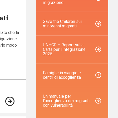
migrazione
ati
Save the Children sui
minorenni migranti
mato che la
migrazione
UNHCR – Report sulla
vario modo
Carta per l’Integrazione
2025
Famiglie in viaggio e
centri di accoglienza
Un manuale per
l’accoglienza dei migranti
con vulnerabilità