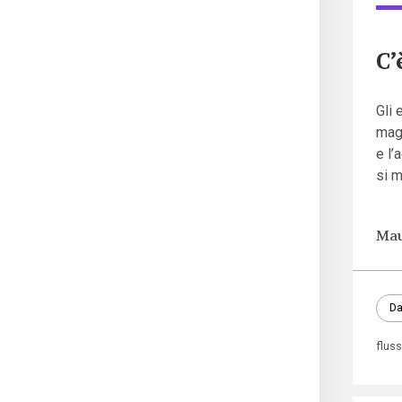
C’
Gli 
magg
e l’
si m
Mau
Da
fluss