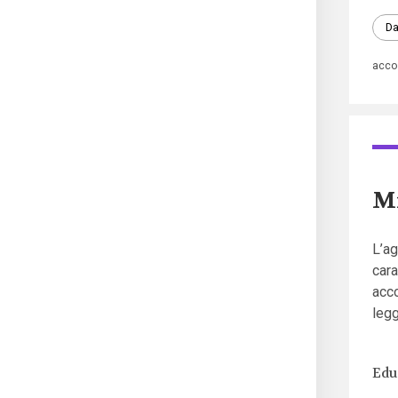
Da
acco
Mi
L’ag
cara
acco
legg
Edu