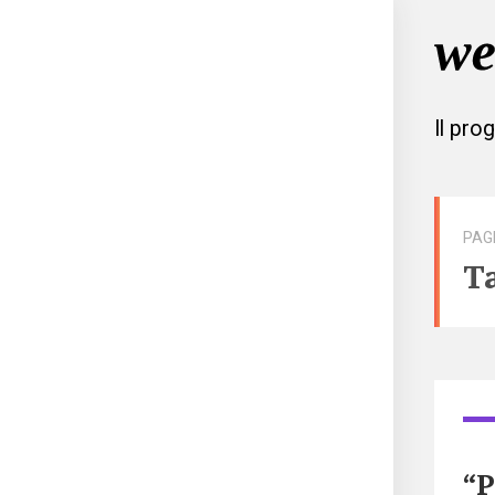
Il pro
PAG
T
“P