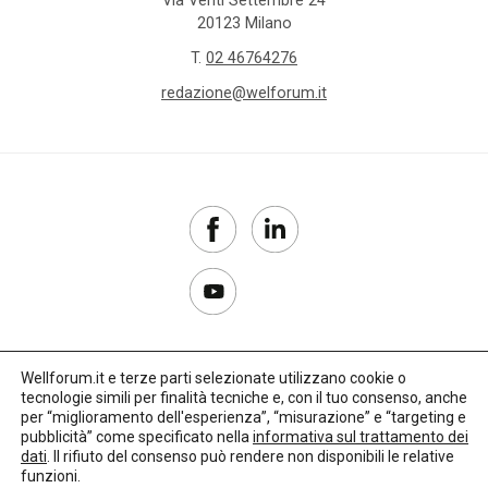
Via Venti Settembre 24
20123 Milano
T.
02 46764276
redazione@welforum.it
Wellforum.it e terze parti selezionate utilizzano cookie o
tecnologie simili per finalità tecniche e, con il tuo consenso, anche
Copyright 2017–2026
per “miglioramento dell'esperienza”, “misurazione” e “targeting e
pubblicità” come specificato nella
informativa sul trattamento dei
Privacy Policy
dati
. Il rifiuto del consenso può rendere non disponibili le relative
funzioni.
Impostazioni cookie