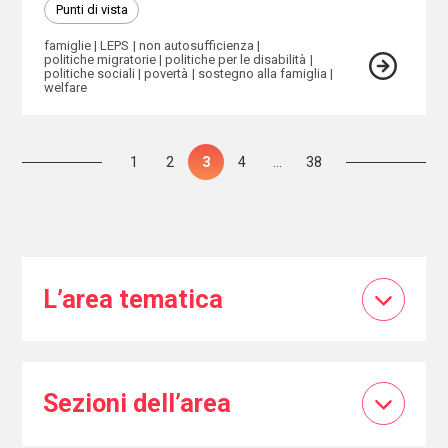
Punti di vista
famiglie
LEPS
non autosufficienza
politiche migratorie
politiche per le disabilità
politiche sociali
povertà
sostegno alla famiglia
welfare
Paginazione
Pagina
1
Pagina
2
Pagina
3
Pagina
4
…
Pagina
38
degli
articoli
L’area tematica
Sezioni dell’area