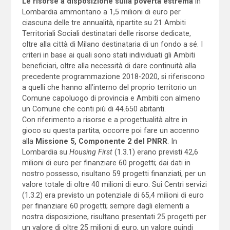
Le risorse a disposizione sulla povertà estrema
in
Lombardia ammontano a 1,5 milioni di euro per
ciascuna delle tre annualità, ripartite su 21 Ambiti
Territoriali Sociali destinatari delle risorse dedicate,
oltre alla città di Milano destinataria di un fondo a sé. I
criteri in base ai quali sono stati individuati gli Ambiti
beneficiari, oltre alla necessità di dare continuità alla
precedente programmazione 2018-2020, si riferiscono
a quelli che hanno all’interno del proprio territorio un
Comune capoluogo di provincia e Ambiti con almeno
un Comune che conti più di 44.650 abitanti.
Con riferimento a risorse e a progettualità altre in
gioco su questa partita, occorre poi fare un accenno
alla
Missione 5, Componente 2 del PNRR
. In
Lombardia su
Housing First
(1.3.1) erano previsti 42,6
milioni di euro per finanziare 60 progetti; dai dati in
nostro possesso, risultano 59 progetti finanziati, per un
valore totale di oltre 40 milioni di euro. Sui Centri servizi
(1.3.2) era previsto un potenziale di 65,4 milioni di euro
per finanziare 60 progetti; sempre dagli elementi a
nostra disposizione, risultano presentati 25 progetti per
un valore di oltre 25 milioni di euro, un valore quindi