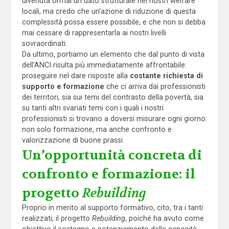
divenuta ormai un dato strutturale nei nostri welfare
locali, ma credo che un’azione di riduzione di questa
complessità possa essere possibile, e che non si debba
mai cessare di rappresentarla ai nostri livelli
sovraordinati.
Da ultimo, portiamo un elemento che dal punto di vista
dell’ANCI risulta più immediatamente affrontabile:
proseguire nel dare risposte alla
costante
richiesta di
supporto e formazione
che ci arriva dai professionisti
dei territori, sia sui temi del contrasto della povertà, sia
su tanti altri svariati temi con i quali i nostri
professionisti si trovano a doversi misurare ogni giorno:
non solo formazione, ma anche confronto e
valorizzazione di buone prassi.
Un’opportunità concreta di
confronto e formazione: il
progetto
Rebuilding
Proprio in merito al supporto formativo, cito, tra i tanti
realizzati, il progetto
Rebuilding
, poiché ha avuto come
obiettivo il sostegno e potenziamento delle capacità