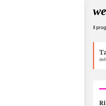
Il pro
T
del
Ri