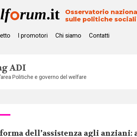
Osservatorio naziona
sulle politiche sociali
getto
I promotori
Chi siamo
Contatti
ag
ADI
l’area
Politiche e governo del welfare
forma dell’assistenza agli anziani: 