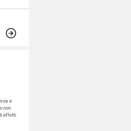
orse e
ni non
i effetti