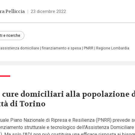
ra Pelliccia
|
23 dicembre 2022
ti e ricerche
assistenza domiciliare
finanziamento e spesa
PNRR
Regione Lombardia
 cure domiciliari alla popolazione 
ttà di Torino
ttuale Piano Nazionale di Ripresa e Resilienza (PNRR) prevede s
nziamento strutturale e tecnologico dell’Assistenza Domiciliare
). Ma solo l’ADI non può costituire una efficace risposta ai bisog