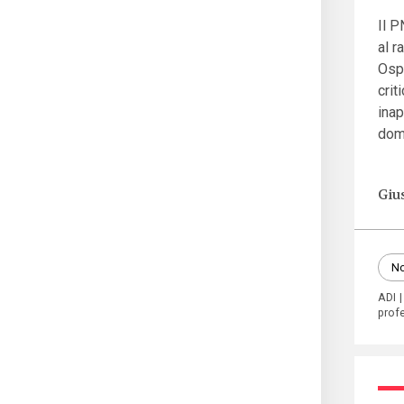
Il P
al r
Ospe
crit
inap
domi
Giu
No
ADI
profe