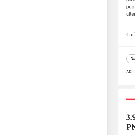
popo
alte
Car
Da
ADI
3.
PN