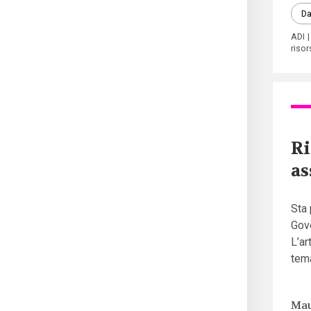
Da
ADI
risor
Ri
as
Sta 
Gove
L’ar
tema
Mau