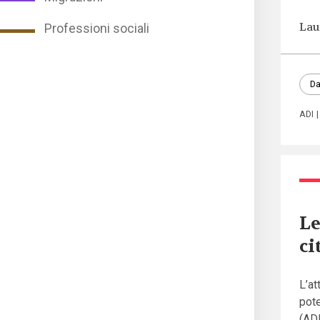
Lau
Professioni sociali
Da
ADI
Le
ci
L’a
pote
(ADI