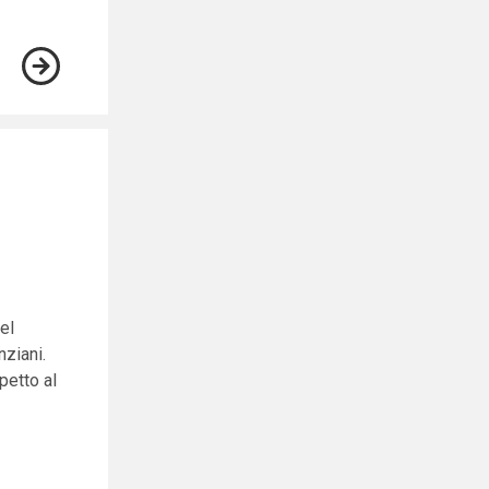
el
nziani.
petto al