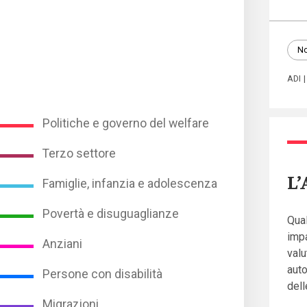
No
ADI
Politiche e governo del welfare
Terzo settore
L’
Famiglie, infanzia e adolescenza
Povertà e disuguaglianze
Qual
imp
Anziani
valu
auto
Persone con disabilità
dell
Migrazioni