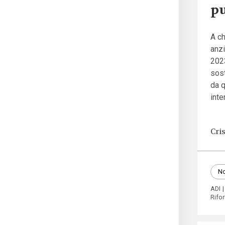
pu
A ch
anzi
202
sost
da q
inte
Cri
No
ADI
Rifo