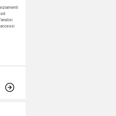
nanziamenti
e ed
’analisi
i accessi