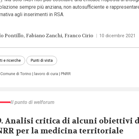
lazione sempre più anziana, non autosufficiente e rappresentar
rnativa agli inserimenti in RSA.
lo Pontillo
Fabiano Zanchi
Franco Cirio
|
10 dicembre 2021
ti e ricerche
Punti di vista
Comune di Torino
lavoro di cura
PNRR
Il punto di welforum
9. Analisi critica di alcuni obiettivi 
RR per la medicina territoriale