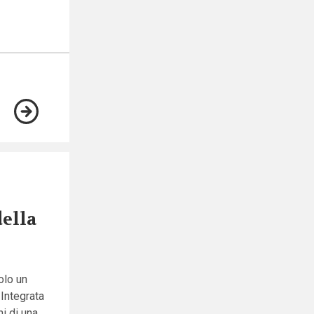
della
olo un
 Integrata
ni di una