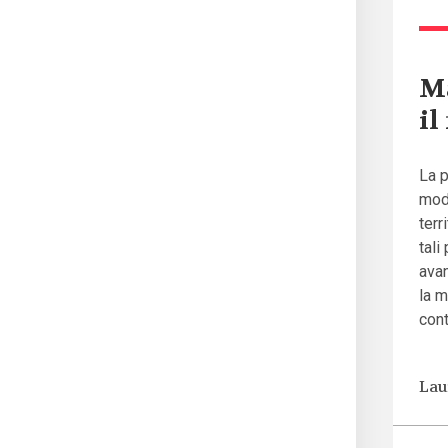
Ma
il
La p
mod
terr
tali
ava
la m
cont
Lau