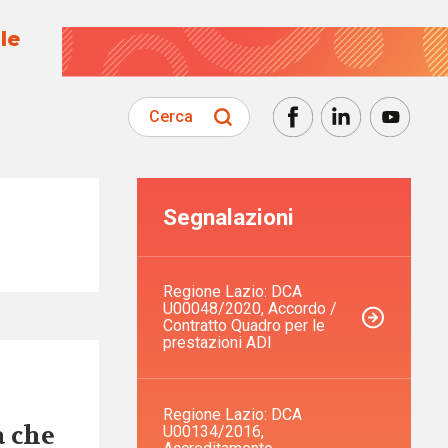
le
Cerca
Segnalazioni
Regione Lazio: DCA
U00048/2020, Accordo /
Contratto Quadro per le
prestazioni ADI
Regione Lazio: DCA
a che
U00134/2016,