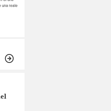
e una reale
del