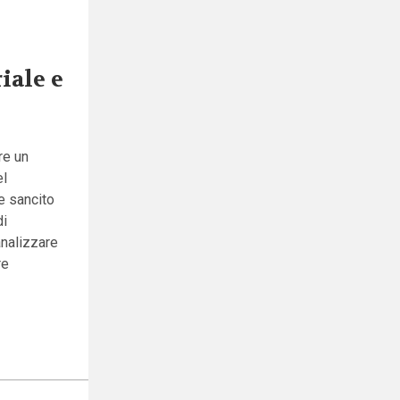
iale e
re un
el
te sancito
di
nalizzare
re