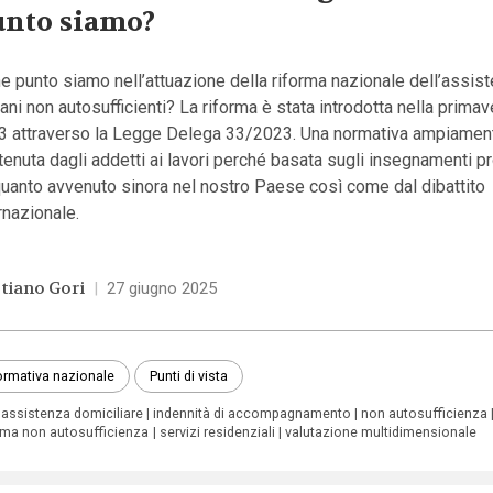
nto siamo?
e punto siamo nell’attuazione della riforma nazionale dell’assist
ani non autosufficienti? La riforma è stata introdotta nella primav
3 attraverso la Legge Delega 33/2023. Una normativa ampiamen
enuta dagli addetti ai lavori perché basata sugli insegnamenti p
uanto avvenuto sinora nel nostro Paese così come dal dibattito
rnazionale.
stiano Gori
|
27 giugno 2025
rmativa nazionale
Punti di vista
assistenza domiciliare
indennità di accompagnamento
non autosufficienza
rma non autosufficienza
servizi residenziali
valutazione multidimensionale