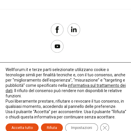
Wellforum.it e terze parti selezionate utilizzano cookie o
tecnologie simili per finalità tecniche e, con il tuo consenso, anche
Copyright 2017–2026
per “miglioramento dell'esperienza”, “misurazione” e “targeting e
pubblicità” come specificato nella
informativa sul trattamento dei
Privacy Policy
dati
. Il rifiuto del consenso può rendere non disponibili le relative
funzioni.
Impostazioni cookie
Puoi liberamente prestare, rifiutare o revocare il tuo consenso, in
qualsiasi momento, accedendo al pannello delle preferenze.
🌳
Credits:
LO Studio
Usa il pulsante “Accetta” per acconsentire. Usa il pulsante “Rifiuta”
o chiudi questa informativa per continuare senza accettare.
Close GDPR C
Accetta tutto
Rifiuta
Impostazioni