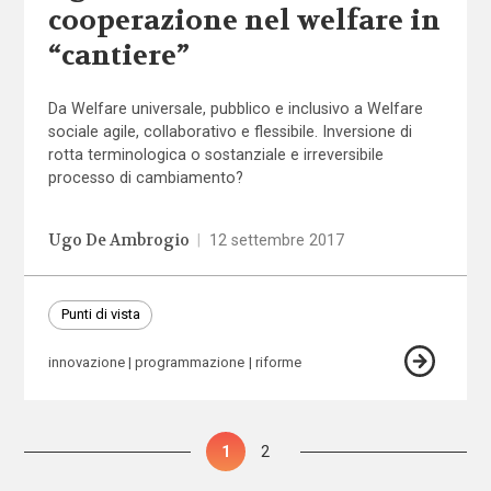
cooperazione nel welfare in
“cantiere”
Da Welfare universale, pubblico e inclusivo a Welfare
sociale agile, collaborativo e flessibile. Inversione di
rotta terminologica o sostanziale e irreversibile
processo di cambiamento?
Ugo De Ambrogio
|
12 settembre 2017
Punti di vista
innovazione
programmazione
riforme
Paginazione
Pagina
1
Pagina
2
degli